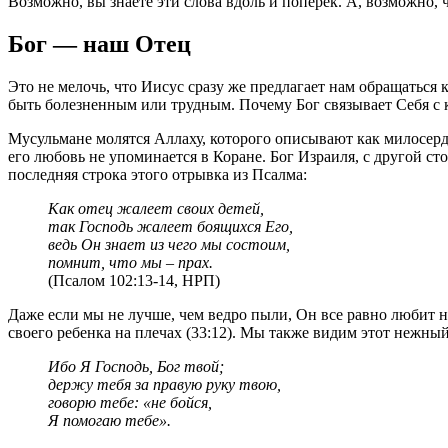
Возможно, вы знаете эти слова вдоль и поперек. А, возможно, 
Бог — наш Отец
Это не мелочь, что Иисус сразу же предлагает нам обращаться 
быть болезненным или трудным. Почему Бог связывает Себя с 
Мусульмане молятся Аллаху, которого описывают как милосерд
его любовь не упоминается в Коране. Бог Израиля, с другой с
последняя строка этого отрывка из Псалма:
Как отец жалеет своих детей,
так Господь жалеет боящихся Его,
ведь Он знает из чего мы состоим,
помнит, что мы – прах.
(Псалом 102:13-14, НРП)
Даже если мы не лучше, чем ведро пыли, Он все равно любит на
своего ребенка на плечах (33:12). Мы также видим этот нежный
Ибо Я Господь, Бог твой;
держу тебя за правую руку твою,
говорю тебе: «не бойся,
Я помогаю тебе».