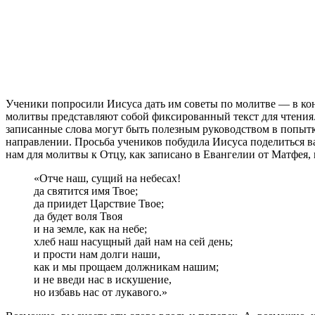
У
ченики попросили Иисуса дать им советы по молитве — в конц
молитвы представляют собой фиксированный текст для чтения.
записанные слова могут быть полезным руководством в попытк
направлении. Просьба учеников побудила Иисуса поделиться в
нам для молитвы к Отцу, как записано в Евангелии от Матфея, г
«Отче наш, сущий на небесах!
да святится имя Твое;
да приидет Царствие Твое;
да будет воля Твоя
и на земле, как на небе;
хлеб наш насущный дай нам на сей день;
и прости нам долги наши,
как и мы прощаем должникам нашим;
и не введи нас в искушение,
но избавь нас от лукавого.»