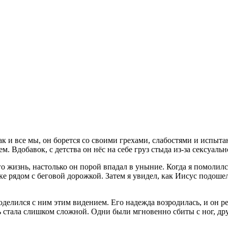
к и все мы, он борется со своими грехами, слабостями и испыта
м. Вдобавок, с детства он нёс на себе груз стыда из-за сексуаль
го жизнь, настолько он порой впадал в уныние. Когда я помолил
ке рядом с беговой дорожкой. Затем я увидел, как Иисус подошел 
делился с ним этим видением. Его надежда возродилась, и он ре
 стала слишком сложной. Одни были мгновенно сбиты с ног, друг