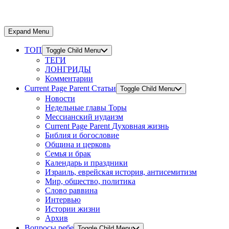
Expand Menu
ТОП
Toggle Child Menu
ТЕГИ
ЛОНГРИДЫ
Комментарии
Current Page Parent
Статьи
Toggle Child Menu
Новости
Недельные главы Торы
Мессианский иудаизм
Current Page Parent
Духовная жизнь
Библия и богословие
Община и церковь
Семья и брак
Календарь и праздники
Израиль, еврейская история, антисемитизм
Мир, общество, политика
Слово раввина
Интервью
Истории жизни
Архив
Вопросы ребе
Toggle Child Menu