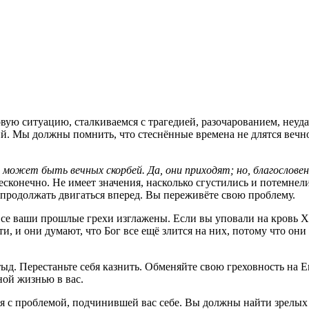
вую ситуацию, сталкиваемся с трагедией, разочарованием, неуда
ий. Мы должны помнить, что стеснённые времена не длятся вечн
 может быть вечных скорбей. Да, они приходят; но, благословен
бесконечно. Не имеет значения, насколько сгустились и потемнел
 продолжать двигаться вперед. Вы переживёте свою проблему.
все ваши прошлые грехи изглажены. Если вы уповали на кровь Хр
ти, и они думают, что Бог все ещё злится на них, потому что он
тыд. Перестаньте себя казнить. Обменяйте свою греховность на Е
ой жизнью в вас.
я с проблемой, подчинившей вас себе. Вы должны найти зрелых 