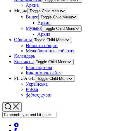
Архив
Медиа
Toggle Child Menu
Видео
Toggle Child Menu
Архив
Музыка
Toggle Child Menu
Архив
Общины
Toggle Child Menu
Новости общин
Межобщинные события
Календарь
Контакты
Toggle Child Menu
Блог портала
Как помочь сайту
PL UA GE
Toggle Child Menu
Українська
Polska
ქართულად