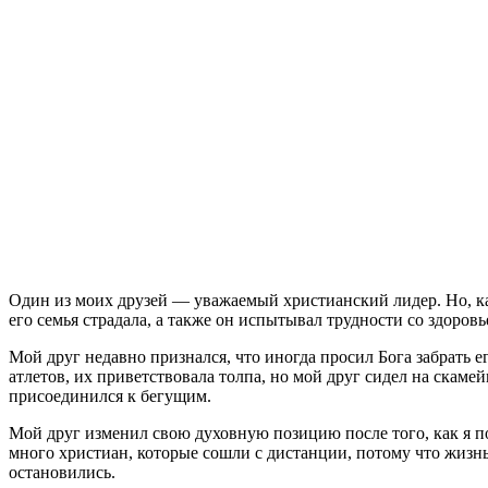
О
дин из моих друзей — уважаемый христианский лидер. Но, ка
его семья страдала, а также он испытывал трудности со здоровье
Мой друг недавно признался, что иногда просил Бога забрать е
атлетов, их приветствовала толпа, но мой друг сидел на скамей
присоединился к бегущим.
Мой друг изменил свою духовную позицию после того, как я по
много христиан, которые сошли с дистанции, потому что жизнь
остановились.