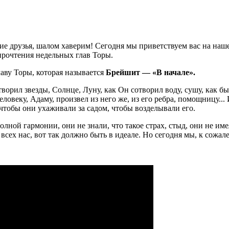
ие друзья, шалом хаверим! Сегодня мы приветствуем вас на наше
прочтения недельных глав Торы.
аву Торы, которая называется
Брейшит — «В начале».
творил звезды, Солнце, Луну, как Он сотворил воду, сушу, как б
ловеку, Адаму, произвел из него же, из его ребра, помощницу...
 чтобы они ухаживали за садом, чтобы возделывали его.
лной гармонии, они не знали, что такое страх, стыд, они не име
 всех нас, вот так должно быть в идеале. Но сегодня мы, к сожа