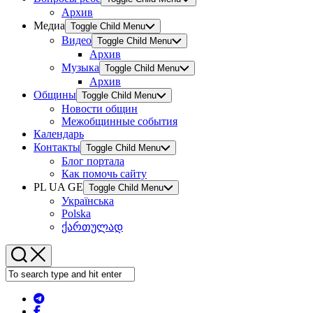
Архив
Медиа
Toggle Child Menu
Видео
Toggle Child Menu
Архив
Музыка
Toggle Child Menu
Архив
Общины
Toggle Child Menu
Новости общин
Межобщинные события
Календарь
Контакты
Toggle Child Menu
Блог портала
Как помочь сайту
PL UA GE
Toggle Child Menu
Українська
Polska
ქართულად