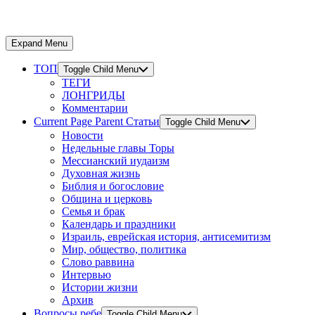
Expand Menu
ТОП
Toggle Child Menu
ТЕГИ
ЛОНГРИДЫ
Комментарии
Current Page Parent
Статьи
Toggle Child Menu
Новости
Недельные главы Торы
Мессианский иудаизм
Духовная жизнь
Библия и богословие
Община и церковь
Семья и брак
Календарь и праздники
Израиль, еврейская история, антисемитизм
Мир, общество, политика
Слово раввина
Интервью
Истории жизни
Архив
Вопросы ребе
Toggle Child Menu