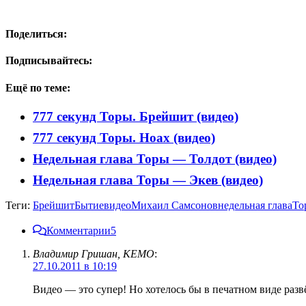
Поделиться:
Подписывайтесь:
Ещё по теме:
777 секунд Торы. Брейшит (видео)
777 секунд Торы. Ноах (видео)
Недельная глава Торы — Толдот (видео)
Недельная глава Торы — Экев (видео)
Теги:
Брейшит
Бытие
видео
Михаил Самсонов
недельная глава
То
Комментарии
5
Владимир Гришан, КЕМО
:
27.10.2011 в 10:19
Видео — это супер! Но хотелось бы в печатном виде развё