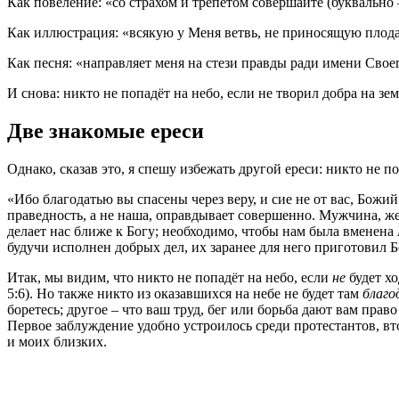
Как повеление: «со страхом и трепетом совершайте (буквально
Как иллюстрация: «всякую у Меня ветвь, не приносящую плода, 
Как песня: «направляет меня на стези правды ради имени Своего
И снова: никто не попадёт на небо, если не творил добра на зем
Две знакомые ереси
Однако, сказав это, я спешу избежать другой ереси: никто не п
«Ибо благодатью вы спасены через веру, и сие не от вас, Божий 
праведность, а не наша, оправдывает совершенно. Мужчина, ж
делает нас ближе к Богу; необходимо, чтобы нам была вменена
будучи исполнен добрых дел, их заранее для него приготовил Б
Итак, мы видим, что никто не попадёт на небо, если
не
будет хо
5:6). Но также никто из оказавшихся на небе не будет там
благо
боретесь; другое – что ваш труд, бег или борьба дают вам прав
Первое заблуждение удобно устроилось среди протестантов, вто
и моих близких.