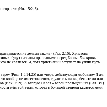
сгорают» (Ин. 15:2, 6).
оправдывается не делами закона» (Гал. 2:16). Христова
стивых, будут названы праведными перед Богом.
Его
кровь
то не хвалился. И, хотя христианин вступает на узкий путь,
вере» (Рим. 1:5;14:25) или «вера, действующая любовью» (Гал.
то вообще не имеет значения, трудитесь ли вы, бежите ли или
ов (Иак. 2:19). А вторую Павел – верой прельщённых (Гал. 3:1).
ности мёртвой веры, которая в большей степени касается меня