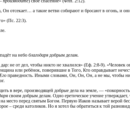
 –
производите
) своё спасение» (Флп. 2:12).
Он отсекает… а такие ветви собирают и бросают в огонь, и они 
» (Пс. 22:3).
ле.
опадёт на небо
благодаря
добрым делам.
дар: не от дел, чтобы никто не хвалился» (Еф. 2:8-9). «Человек 
енщина или ребёнок, поверившие в Того, Кто оправдывает нече
Его
праведность. Иными словами, Он, Он, Он, а не мы, чтобы ник
ог.
дить в вере, производящей добрые дела на земле, — «покорность 
даря
своим добрым делам. Одно еретическое учение утверждает, ч
о на место перед святым Богом. Первую Иаков называет верой бес
рое – среди католиков. Но я хотел бы обратиться к той разновид