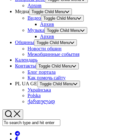
Архив
Медиа
Toggle Child Menu
Видео
Toggle Child Menu
Архив
Музыка
Toggle Child Menu
Архив
Общины
Toggle Child Menu
Новости общин
Межобщинные события
Календарь
Контакты
Toggle Child Menu
Блог портала
Как помочь сайту
PL UA GE
Toggle Child Menu
Українська
Polska
ქართულად