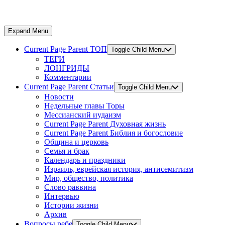
Expand Menu
Current Page Parent
ТОП
Toggle Child Menu
ТЕГИ
ЛОНГРИДЫ
Комментарии
Current Page Parent
Статьи
Toggle Child Menu
Новости
Недельные главы Торы
Мессианский иудаизм
Current Page Parent
Духовная жизнь
Current Page Parent
Библия и богословие
Община и церковь
Семья и брак
Календарь и праздники
Израиль, еврейская история, антисемитизм
Мир, общество, политика
Слово раввина
Интервью
Истории жизни
Архив
Вопросы ребе
Toggle Child Menu