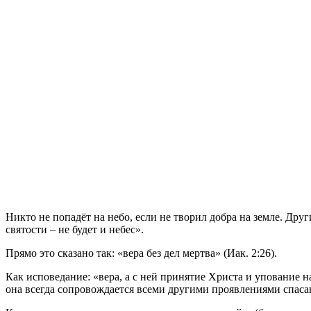
Н
икто не попадёт на небо, если не творил добра на земле. Дру
святости – не будет и небес».
Прямо это сказано так: «вера без дел мертва» (Иак. 2:26).
Как исповедание: «вера, а с ней принятие Христа и упование н
она всегда сопровождается всеми другими проявлениями спасаю