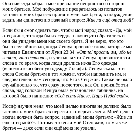
Она навсегда забрала моё признание неприятия со стороны
моих братьев. Моё побуждение превратилось из попыток
заставить моих братьев принять меня как брата, в побуждение
задать им единственно важный вопрос:
Жив ли ещё отец мой?
Если бы я смог сделать так, чтобы мой народ сказал: «Да, мой
отец жив», то тогда бы их сердца наконец-то обратились и
они бы увидели меня как своего брата. Я не верю, что это
было случайностью, когда Иешуа произнёс слова, которые мы
читаем в Евангелии от Луки 23:34:
«Отче! прости им, ибо не
знают, что делают»
, и учитывая что Иешуа произносил эти
слова в то время, когда люди дрались из-за Его одежды
(вспомните особенную одежду Иосифа). Иешуа сказал эти
слова Своим братьям в тот момент, чтобы напомнить им, и
следовательно нам сегодня, что Его Отец жив. Также не было
случайностью то, что сразу после того, как Он произнёс эти
слова, над головой Иешуа была установлена табличка, на
которой было написано:
«Сей есть Иисус, Царь Иудейский».
Иосиф научил меня, что моей целью никогда не должно было
заставить моих братьев перестать отвергать меня. Моей целью
всегда должен быть вопрос, заданный моим братьям: «Жив ли
ещё отец мой?». Потому что если мой Отец жив, то мы уже
братья — даже если они ещё меня не узнали.