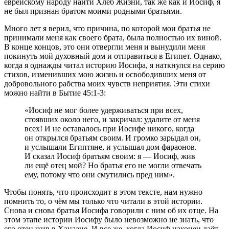
еврейскому народу найти Хлеб Жизни, так же как и Иосиф, я
не был признан братом моими родными братьями.
Много лет я верил, что причина, по которой мои братья не
принимали меня как своего брата, была полностью их виной.
В конце концов, это они отвергли меня и вынудили меня
покинуть мой духовный дом и отправиться в Египет. Однако,
когда я однажды читал историю Иосифа, я наткнулся на серию
стихов, изменивших мою жизнь и освободивших меня от
добровольного рабства моих чувств неприятия. Эти стихи
можно найти в Бытие 45:1-3:
«Иосиф не мог более удерживаться при всех,
стоявших около него, и закричал: удалите от меня
всех! И не оставалось при Иосифе никого, когда
он открылся братьям своим. И громко зарыдал он,
и услышали Египтяне, и услышал дом фараонов.
И сказал Иосиф братьям своим: я — Иосиф, жив
ли ещё отец мой? Но братья его не могли отвечать
ему, потому что они смутились пред ним».
Чтобы понять, что происходит в этом тексте, нам нужно
помнить то, о чём мы только что читали в этой истории.
Снова и снова братья Иосифа говорили с ним об их отце. На
этом этапе истории Иосифу было невозможно не знать, что
его отец жив в Ханаане. И все же, когда Иосиф наконец даёт