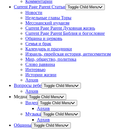
Комментарии
Current Page Parent
Статьи
Toggle Child Menu
Новости
Недельные главы Торы
Мессианский иудаизм
Current Page Parent
Духовная жизнь
Current Page Parent
Библия и богословие
Община и церковь
Семья и брак
Календарь и праздники
Израиль, еврейская история, антисемитизм
Мир, общество, политика
Слово раввина
Интервью
Истории жизни
Архив
Вопросы ребе
Toggle Child Menu
Архив
Медиа
Toggle Child Menu
Видео
Toggle Child Menu
Архив
Музыка
Toggle Child Menu
Архив
Общины
Toggle Child Menu