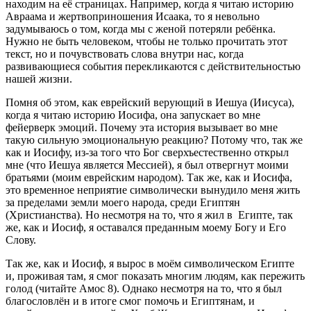
находим на её страницах. Например, когда я читаю историю
Авраама и жертвоприношения Исаака, то я невольно
задумываюсь о том, когда мы с женой потеряли ребёнка.
Нужно не быть человеком, чтобы не только прочитать этот
текст, но и почувствовать слова внутри нас, когда
развивающиеся события перекликаются с действительностью
нашей жизни.
Помня об этом, как еврейский верующий в Иешуа (Иисуса),
когда я читаю историю Иосифа, она запускает во мне
фейерверк эмоций. Почему эта история вызывает во мне
такую сильную эмоциональную реакцию? Потому что, так же
как и Иосифу, из-за того что Бог сверхъестественно открыл
мне (что Иешуа является Мессией), я был отвергнут моими
братьями (моим еврейским народом). Так же, как и Иосифа,
это временное неприятие символически вынудило меня жить
за пределами земли моего народа, среди Египтян
(Христианства). Но несмотря на то, что я жил в Египте, так
же, как и Иосиф, я оставался преданным моему Богу и Его
Слову.
Так же, как и Иосиф, я вырос в моём символическом Египте
и, проживая там, я смог показать многим людям, как пережить
голод (читайте Амос 8). Однако несмотря на то, что я был
благословлён и в итоге смог помочь и Египтянам, и