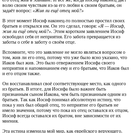
волю своим чувствам из-за его любви к своим братьям, он
задаёт вопрос:
«Жив ли ещё отец мой?»
В этот момент Иосиф наконец-то полностью простил своих
братьев и открылся им. Он это сделал, говоря:
«Я — Иосиф,
жив ли ещё отец мой?»
. Этим коротким заявлением Иосиф
освободил себя от неприятия. Его забота превращается из
заботы о себе в заботу о своём отце.
Вспомните, что это заявление не могло являться вопросом о
том, жив ли его отец, потому что уже было ясно указано, что
Иаков был жив. Это было отвержением Иосифа своего
неприятия и напоминанием ему и его братьям, что Иаков был
и его отцом также.
Он восстанавливал своё соответствующее место, как одного
из братьев. В итоге, для Иосифа было важнее быть
признанным сыном Иакова, чем быть признанным одним из
братьев. Так как Иосиф понимал абсолютную истину, что
пока у них был общий отец, то неприятие его братьев не
имело значения, потому что пока их отец оставался их отцом,
Иосиф всегда оставался их братом, вне зависимости от их
мнения.
Эта истина изменила мой мир, как еврейского верующего.