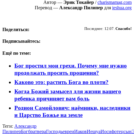
Автор —
Эрик Токайер
/
charismamag.com
Перевод —
Александр Пилипер
для
ieshua.org
Пожертвовать
Последнее: 12.07.
Спасибо!
Поделиться:
Подписывайтесь:
Ещё по теме:
Бог простил мои грехи. Почему мне нужно
продолжать просить прощения?
Каково это: растить Бога во плоти?
Когда Божий замысел для жизни вашего
ребенка причиняет вам боль
Родион Самойлович: наёмники, наследники
и Царство Божье на земле
Теги:
Александр
Пилипер
Бог
брат
вера
Господь
евреи
Иаков
Иешуа
Иосиф
отец
сын