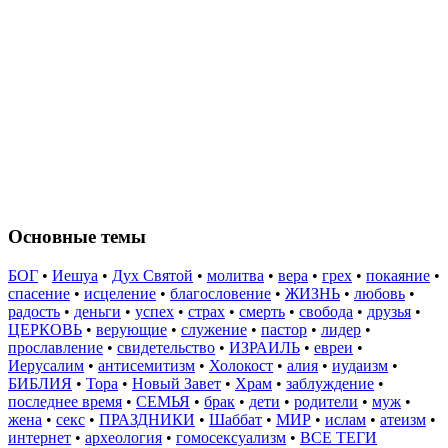
Основные темы
БОГ
•
Иешуа
•
Дух Святой
•
молитва
•
вера
•
грех
•
покаяние
•
спасение
•
исцеление
•
благословение
•
ЖИЗНЬ
•
любовь
•
радость
•
деньги
•
успех
•
страх
•
смерть
•
свобода
•
друзья
•
ЦЕРКОВЬ
•
верующие
•
служение
•
пастор
•
лидер
•
прославление
•
свидетельство
•
ИЗРАИЛЬ
•
евреи
•
Иерусалим
•
антисемитизм
•
Холокост
•
алия
•
иудаизм
•
БИБЛИЯ
•
Тора
•
Новый Завет
•
Храм
•
заблуждение
•
последнее время
•
СЕМЬЯ
•
брак
•
дети
•
родители
•
муж
•
жена
•
секс
•
ПРАЗДНИКИ
•
Шаббат
•
МИР
•
ислам
•
атеизм
•
интернет
•
археология
•
гомосексуализм
•
ВСЕ ТЕГИ