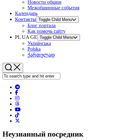
Новости общин
Межобщинные события
Календарь
Контакты
Toggle Child Menu
Блог портала
Как помочь сайту
PL UA GE
Toggle Child Menu
Українська
Polska
ქართულად
Неузнанный посредник