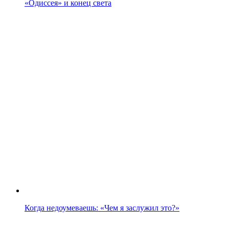
«Одиссея» и конец света
Когда недоумеваешь: «Чем я заслужил это?»