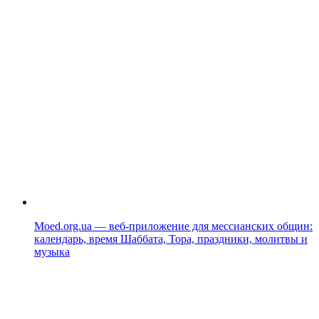
Moed.org.ua — веб-приложение для мессианских общин:
календарь, время Шаббата, Тора, праздники, молитвы и
музыка