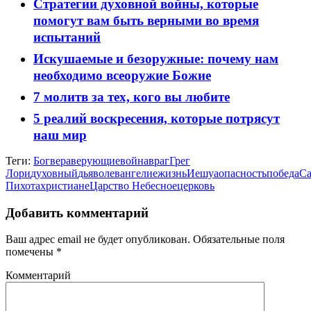
Стратегии духовной войны, которые
помогут вам быть верными во время
испытаний
Искушаемые и безоружные: почему нам
необходимо всеоружие Божие
7 молитв за тех, кого вы любите
5 реалий воскресения, которые потрясут
наш мир
Теги:
Бог
вера
верующие
война
враг
Грег
Лори
духовный
дьявол
евангелие
жизнь
Иешуа
опасность
победа
Са
Пихота
христиане
Царство Небесное
церковь
Добавить комментарий
Ваш адрес email не будет опубликован.
Обязательные поля
помечены
*
Комментарий