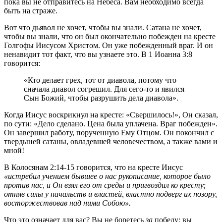
пока вы не отправитесь на Небеса. Вам необходимо всегда
быть на страже.
Вот что дьявол не хочет, чтобы вы знали. Сатана не хочет,
чтобы вы знали, что он был окончательно побежден на кресте
Голгофы Иисусом Христом. Он уже побежденный враг. И он
ненавидит тот факт, что вы узнаете это. В 1 Иоанна 3:8
говорится:
«Кто делает грех, тот от диавола, потому что
сначала диавол согрешил. Для сего-то и явился
Сын Божий, чтобы разрушить дела диавола».
Когда Иисус воскрикнул на кресте: «Свершилось!», Он сказал,
по сути: «Дело сделано. Цена была уплачена. Враг побежден».
Он завершил работу, порученную Ему Отцом. Он покончил с
твердыней сатаны, овладевшей человечеством, а также вами и
мной!
В Колосянам 2:14-15 говорится, что на кресте Иисус
«истребил учением бывшее о нас рукописание, которое было
против нас, и Он взял его от среды и пригвоздил ко кресту;
отняв силы у начальств и властей, властно подверг их позору,
восторжествовав над ними Собою».
Что это означает для вас? Вы не боретесь
за
победу; вы