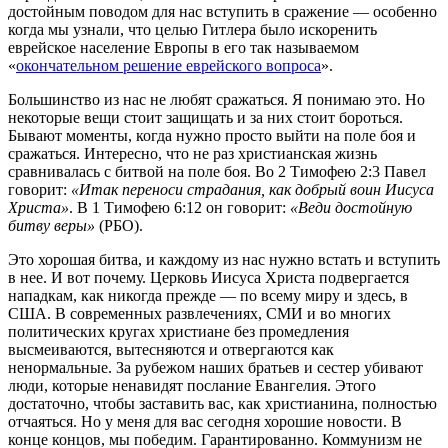
достойным поводом для нас вступить в сражение — особенно
когда мы узнали, что целью Гитлера было искоренить
еврейское население Европы в его так называемом
«
окончательном решение еврейского вопроса
».
Большинство из нас не любят сражаться. Я понимаю это. Но
некоторые вещи стоит защищать и за них стоит бороться.
Бывают моменты, когда нужно просто выйти на поле боя и
сражаться. Интересно, что не раз христианская жизнь
сравнивалась с битвой на поле боя. Во 2 Тимофею 2:3 Павел
говорит:
«Итак переноси страдания, как добрый воин Иисуса
Христа»
. В 1 Тимофею 6:12 он говорит:
«Веди достойную
битву веры»
(РБО).
Это хорошая битва, и каждому из нас нужно встать и вступить
в нее. И вот почему. Церковь Иисуса Христа подвергается
нападкам, как никогда прежде — по всему миру и здесь, в
США. В современных развлечениях, СМИ и во многих
политических кругах христиане без промедления
высмеиваются, вытесняются и отвергаются как
ненормальные. За рубежом наших братьев и сестер убивают
люди, которые ненавидят послание Евангелия. Этого
достаточно, чтобы заставить вас, как христианина, полностью
отчаяться. Но у меня для вас сегодня хорошие новости. В
конце концов, мы победим. Гарантированно. Коммунизм не