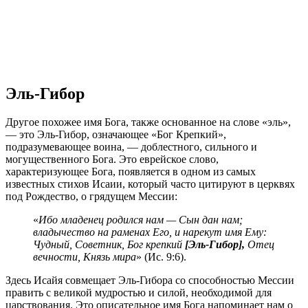
Эль-Гибор
Другое похожее имя Бога, также основанное на слове «эль»,
— это Эль-Гибор, означающее «Бог Крепкий»,
подразумевающее воина, — доблестного, сильного и
могущественного Бога. Это еврейское слово,
характеризующее Бога, появляется в одном из самых
известных стихов Исаии, который часто цитируют в церквях
под Рождество, о грядущем Мессии:
«
Ибо младенец родился нам — Сын дан нам;
владычество на раменах Его, и нарекут имя Ему:
Чудный, Советник, Бог крепкий
[Эль-Гибор],
Отец
вечности, Князь мира
» (Ис. 9:6).
Здесь Исайя совмещает Эль-Гибора со способностью Мессии
править с великой мудростью и силой, необходимой для
царствования. Это описательное имя Бога напоминает нам о