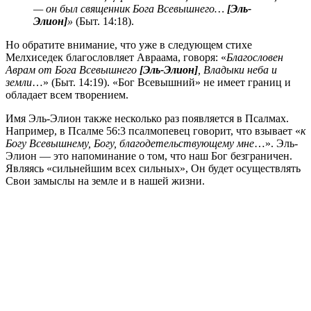
— он был священник Бога Всевышнего…
[Эль-
Элион]
»
(Быт. 14:18).
Но обратите внимание, что уже в следующем стихе
Мелхиседек благословляет Авраама, говоря: «
Благословен
Аврам от Бога Всевышнего
[Эль-Элион]
, Владыки неба и
земли
…» (Быт. 14:19). «Бог Всевышний» не имеет границ и
обладает всем творением.
Имя Эль-Элион также несколько раз появляется в Псалмах.
Например, в Псалме 56:3 псалмопевец говорит, что взывает «
к
Богу Всевышнему, Богу, благодетельствующему мне
…». Эль-
Элион — это напоминание о том, что наш Бог безграничен.
Являясь «сильнейшим всех сильных», Он будет осуществлять
Свои замыслы на земле и в нашей жизни.