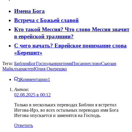
Имена Бога
Встреча с Божьей славой
Кто такой Мессия? Что слово Мессия значит
в еврейской традиции?
С чего начать? Еврейское понимание слова
«Берешит»
Теги:
Библия
Бог
Господь
иврит
имя
Писание
слово
Сьюзан
Майкл
характер
Юлия Окерешко
Комментарии
1
Антон
:
02.08.2025 в 00:12
Только в нескольких переводах Библии я встретил
Иегова-Ирэ, во всех остальных переводах имя Бога
Иегова опускается и заменятся на Господь.
Ответить