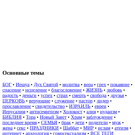
Основные темы
БОГ
•
Иешуа
•
Дух Святой
•
молитва
•
вера
•
грех
•
покаяние
•
спасение
•
исцеление
•
благословение
•
ЖИЗНЬ
•
любовь
•
радость
•
деньги
•
успех
•
страх
•
смерть
•
свобода
•
друзья
•
ЦЕРКОВЬ
•
верующие
•
служение
•
пастор
•
лидер
•
прославление
•
свидетельство
•
ИЗРАИЛЬ
•
евреи
•
Иерусалим
•
антисемитизм
•
Холокост
•
алия
•
иудаизм
•
БИБЛИЯ
•
Тора
•
Новый Завет
•
Храм
•
заблуждение
•
последнее время
•
СЕМЬЯ
•
брак
•
дети
•
родители
•
муж
•
жена
•
секс
•
ПРАЗДНИКИ
•
Шаббат
•
МИР
•
ислам
•
атеизм
•
интернет
•
археология
•
гомосексуализм
•
ВСЕ ТЕГИ