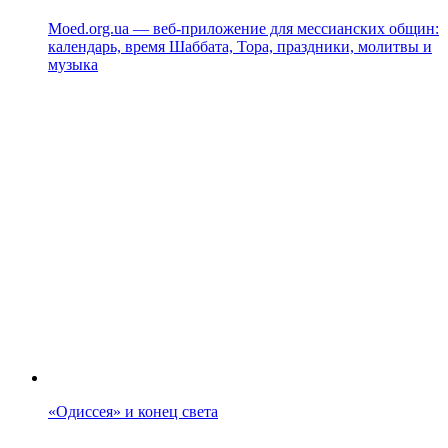
Moed.org.ua — веб-приложение для мессианских общин:
календарь, время Шаббата, Тора, праздники, молитвы и
музыка
«Одиссея» и конец света