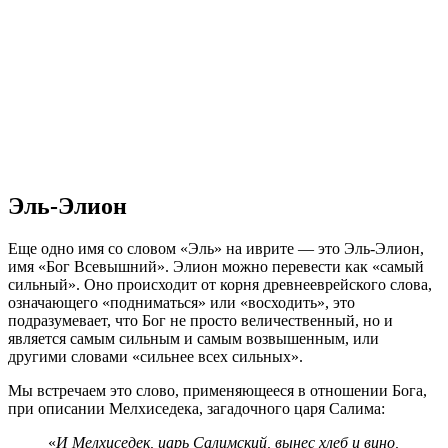
Эль-Элион
Еще одно имя со словом «Эль» на иврите — это Эль-Элион,
имя «Бог Всевышний». Элион можно перевести как «самый
сильный». Оно происходит от корня древнееврейского слова,
означающего «подниматься» или «восходить», это
подразумевает, что Бог не просто величественный, но и
является самым сильным и самым возвышенным, или
другими словами «сильнее всех сильных».
Мы встречаем это слово, применяющееся в отношении Бога,
при описании Мелхиседека, загадочного царя Салима:
«
И Мелхиседек, царь Салимский, вынес хлеб и вино,