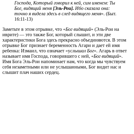
Господа, Который говорил к ней, сим именем: Ты
Бог, видящий меня
[Эль-Рои].
Ибо сказала она:
точно я видела здесь в след видящего меня
». (Быт.
16:11-13)
Заметьте в этом отрывке, что «
Бог видящий
» (Эль-Рои на
иврите) — это также Бог, который слышит, и эти две
характеристики Бога здесь прекрасно объединяются. В этом
отрывке Бог признает беременность Агари и дает ей имя
ребенка: Измаил, что означает «у
слышал Бог
». Агарь в ответ
называет имя Господа, говорившего с ней, «
Бог видящий
».
Имя Бога Эль-Рои напоминает нам, что когда мы чувствуем
себя незаметными или не услышанными, Бог видит нас и
слышит плач наших сердец.