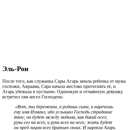
Эль-Рои
После того, как служанка Сары Агарь зачала ребенка от мужа
госпожи, Авраама, Сара начала жестоко притеснять её, и
Агарь убежала в пустыню. Одинокую и отчаянную девушку
встретил там ангел Господень:
«Вот, ты беременна, и родишь сына, и наречешь
ему имя Измаил, ибо услышал Господь страдание
твое; он будет между людьми, как дикий осел;
руки его на всех, и руки всех на него; жить будет
он пред лицом всех братьев своих. И нарекла Агарь