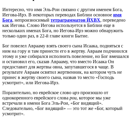
Интересно, что имя Эль-Рои связано с другим именем Бога,
Иегова-Ирэ. В некоторых переводах Библии основное
имя
Бога
, непроизносимый
тетраграмматон ЙХВХ
, переведено
как Иегова. Слово Иегова используется в Библии еще в
нескольких именах Бога, но Иегова-Ирэ можно обнаружить
только один раз, в 22-й главе книги Бытие.
Бог повелел Аврааму взять своего сына Исаака, подняться с
ним на гору и там принести его в жертву. Авраам подчинился
этому и уже собирался исполнить повеление, но Бог вмешался
и остановил его, сказав Аврааму, что вместо Исаака Он
предоставит для жертвы овна, запутавшегося в чаще. В
результате Авраам освятил жертвенник, на котором чуть не
принес в жертву своего сына, назвав то место «Господь
усмотрит», или Иегова-Ирэ.
Поразительно, но еврейское слово
ирэ
произошло от
однокоренного еврейского слова
рои
, которое мы уже
встречали в имени Бога Эль-Рои, «Бог видящий».
Следовательно, «Бог видящий» — это тот же «Бог, который
усмотрит».