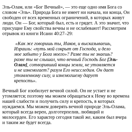
Эль-Олам, или «Бог Вечный», — это еще одно имя Бога со
словом «Эль». Природа Бога не имеет ни начала, ни конца, Он
свободен от всех временных ограничений, в которых живут
люди. Он — Бог, который был, есть и грядет. А это значит, что
присущие Ему свойства вечны и не ослабевают! Рассмотрим
отрывок из книги Исаии 40:27–29:
«Как же говоришь ты, Иаков, и высказываешь,
Израиль: «путь мой сокрыт от Господа, и дело
мое забыто у Бога моего»? Разве ты не знаешь?
разве ты не слышал, что вечный Господь Бог
[Эль-
Олам]
, сотворивший концы земли, не утомляется
и не изнемогает? разум Его неисследим. Он дает
утомленному силу, и изнемогшему дарует
крепость»
.
Вечный Бог изобилует вечной силой. Он не устает и не
утомляется; поэтому мы можем обращаться к Нему во времена
нашей слабости и получить силу и крепость, в которых
нуждаемся. Мы можем доверять вечной природе Эль-Олама,
который всегда верен, долготерпелив, любящий и
милосерден. Его характер сегодня такой же, каким был вчера
и таким же будет всегда.