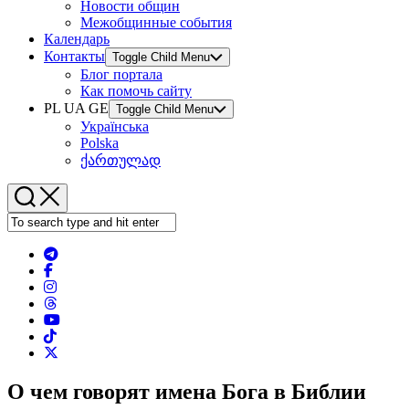
Новости общин
Межобщинные события
Календарь
Контакты
Toggle Child Menu
Блог портала
Как помочь сайту
PL UA GE
Toggle Child Menu
Українська
Polska
ქართულად
О чем говорят имена Бога в Библии