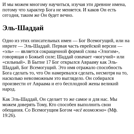
И мы можем многому научиться, изучая эти древние имена,
потому что характер Бога не меняется. И каков Он есть
сегодня, таким же Он будет вечно.
Эль-Шаддай
Одно из этих описательных имен — Бог Всемогущий, или на
иврите — Эль-Шаддай. Первая часть еврейской версии —
«эль» — является сокращенной формой слова «Элогим»,
говорящая о Божьей силе; Шаддай означает «могучий» или
«сильный». В Бытие 17 Бог открылся Аврааму как Эль-
Шаддай, Бог Всемогущий. Это имя отражало способность
Бога сделать то, что Он намеревался сделать, несмотря на то,
насколько невозможным это выглядело. Он собирался
произвести от Авраама и его бесплодной жены великий
народ.
Как Эль-Шаддай, Он сделает то же самое и для нас. Мы
можем доверять Тому, Кто способен выполнить свои
обещания. Со Всемогущим Богом «
всё возможно
» (Мф.
19:26).