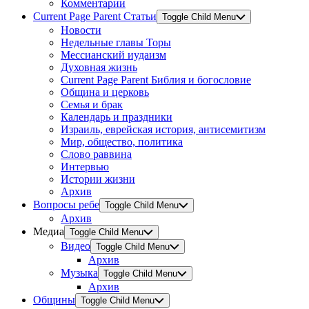
Комментарии
Current Page Parent
Статьи
Toggle Child Menu
Новости
Недельные главы Торы
Мессианский иудаизм
Духовная жизнь
Current Page Parent
Библия и богословие
Община и церковь
Семья и брак
Календарь и праздники
Израиль, еврейская история, антисемитизм
Мир, общество, политика
Слово раввина
Интервью
Истории жизни
Архив
Вопросы ребе
Toggle Child Menu
Архив
Медиа
Toggle Child Menu
Видео
Toggle Child Menu
Архив
Музыка
Toggle Child Menu
Архив
Общины
Toggle Child Menu