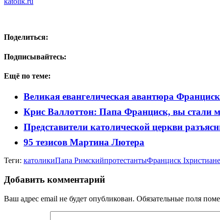
katolik.ru
Поделиться:
Подписывайтесь:
Ещё по теме:
Великая евангелическая авантюра Франциск
Крис Валлоттон: Папа Франциск, вы стали м
Представители католической церкви разъяс
95 тезисов Мартина Лютера
Теги:
католики
Папа Римский
протестанты
Франциск I
христиан
Добавить комментарий
Ваш адрес email не будет опубликован.
Обязательные поля пом