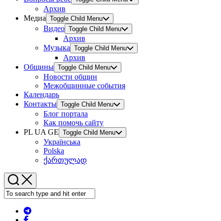
Архив
Медиа
Toggle Child Menu
Видео
Toggle Child Menu
Архив
Музыка
Toggle Child Menu
Архив
Общины
Toggle Child Menu
Новости общин
Межобщинные события
Календарь
Контакты
Toggle Child Menu
Блог портала
Как помочь сайту
PL UA GE
Toggle Child Menu
Українська
Polska
ქართულად