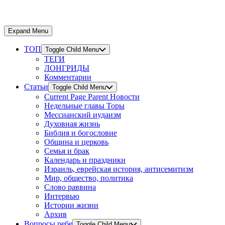
Expand Menu
ТОП
Toggle Child Menu
ТЕГИ
ЛОНГРИДЫ
Комментарии
Статьи
Toggle Child Menu
Current Page Parent
Новости
Недельные главы Торы
Мессианский иудаизм
Духовная жизнь
Библия и богословие
Община и церковь
Семья и брак
Календарь и праздники
Израиль, еврейская история, антисемитизм
Мир, общество, политика
Слово раввина
Интервью
Истории жизни
Архив
Вопросы ребе
Toggle Child Menu