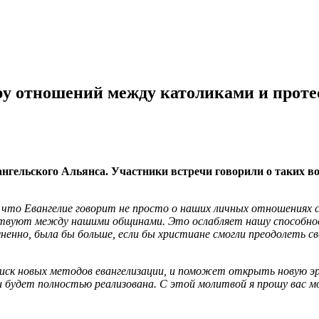
ру отношений между католиками и прот
гельского Альянса. Участники встречи говорили о таких воп
 что Евангелие говорит не просто о наших личных отношениях с 
ствуют между нашими общинами. Это ослабляет нашу способнос
ненно, была бы больше, если бы христиане смогли преодолеть с
иск новых методов евангелизации, и поможет открыть новую э
и будет полностью реализована. С этой молитвой я прошу вас мо