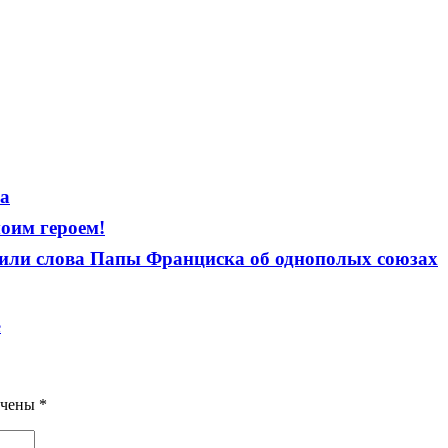
а
оим героем!
нили слова Папы Франциска об однополых союзах
е
ечены
*