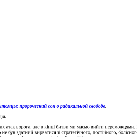
итомцы: пророческий сон о радикальной свободе
.
ія.
 атак ворога, але в кінці битви ми маємо вийти переможцями. Н
о не був здатний вирватися зі стратегічного, постійного, болісн