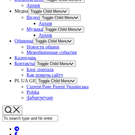
Архив
Медиа
Toggle Child Menu
Видео
Toggle Child Menu
Архив
Музыка
Toggle Child Menu
Архив
Общины
Toggle Child Menu
Новости общин
Межобщинные события
Календарь
Контакты
Toggle Child Menu
Блог портала
Как помочь сайту
PL UA GE
Toggle Child Menu
Current Page Parent
Українська
Polska
ქართულად