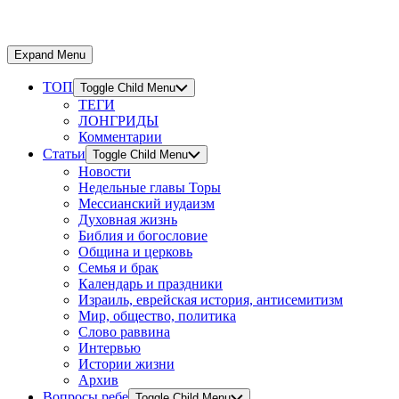
Expand Menu
ТОП
Toggle Child Menu
ТЕГИ
ЛОНГРИДЫ
Комментарии
Статьи
Toggle Child Menu
Новости
Недельные главы Торы
Мессианский иудаизм
Духовная жизнь
Библия и богословие
Община и церковь
Семья и брак
Календарь и праздники
Израиль, еврейская история, антисемитизм
Мир, общество, политика
Слово раввина
Интервью
Истории жизни
Архив
Вопросы ребе
Toggle Child Menu