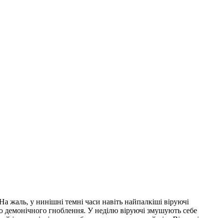
а жаль, у нинішні темні часи навіть найпалкіші віруючі
ого демонічного гноблення. У неділю віруючі змушують себе