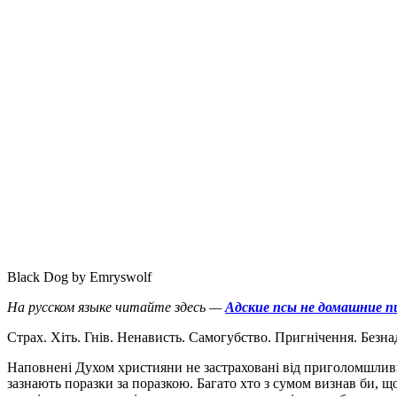
Black Dog by Emryswolf
На русском языке читайте здесь —
Адские псы не домашние п
С
трах. Хіть. Гнів. Ненависть. Самогубство. Пригнічення. Безнад
Наповнені Духом християни не застраховані від приголомшливих
зазнають поразки за поразкою. Багато хто з сумом визнав би, щ