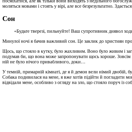
посміхатися, але як тільки вони виходять з недільного богослуж
моляться мовами і стоять у вірі, але все безрезультатно. Здаєтьс
Сон
«Будьте тверезі, пильнуйте! Ваш супротивник диявол ходи
Минулої ночі я бачив важливий сон. Це заклик до християн прок
Щось, що стояло в кутку, було жахливим. Воно було живим і заг
подумав би, що вона може запропонувати щось хороше. Зовсім ні
ній не було нічого привабливого, доки…
У темній, примарній кімнаті, де я й демон вели німий двобій, б
Собака подивилася на мене, я вже хотів підійти й погладити мо
відвідали мене, особливо з огляду на зло, що стояло поруч із с