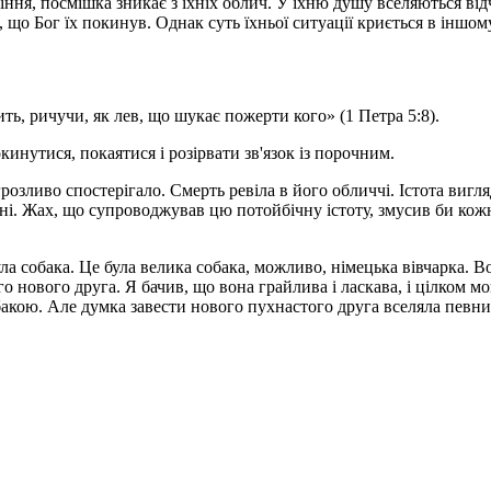
іння, посмішка зникає з їхніх облич. У їхню душу вселяються від
я, що Бог їх покинув. Однак суть їхньої ситуації криється в іншом
ть, ричучи, як лев, що шукає пожерти кого» (1 Петра 5:8).
инутися, покаятися і розірвати зв'язок із порочним.
розливо спостерігало. Смерть ревіла в його обличчі. Істота виг
. Жах, що супроводжував цю потойбічну істоту, змусив би кожног
ула собака. Це була велика собака, можливо, німецька вівчарка. 
го нового друга. Я бачив, що вона грайлива і ласкава, і цілком 
обакою. Але думка завести нового пухнастого друга вселяла певний