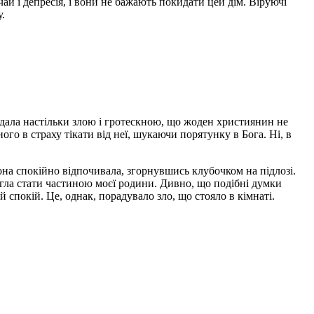
чай і депресія, і вони не бажають покидати цей дім. Віруючі
у.
лядала настільки злою і гротескною, що жоден християнин не
о в страху тікати від неї, шукаючи порятунку в Бога. Ні, в
Вона спокійно відпочивала, згорнувшись клубочком на підлозі.
могла стати частиною моєї родини. Дивно, що подібні думки
 спокій. Це, однак, порадувало зло, що стояло в кімнаті.