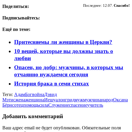
Последнее: 12.07.
Спасибо!
Поделиться:
Подписывайтесь:
Ещё по теме:
Притесняемы ли женщины в Церкви?
10 вещей, которые вы должны знать о
любви
Опасен, но добр: мужчины, в которых мы
отчаянно нуждаемся сегодня
История брака в семи стихах
Теги:
Адам
Бог
война
Дэвид
Мэтис
жена
женщина
Иешуа
лонгрид
муж
мужчина
народ
Оксана
Бёрнс
отец
помощь
сила
Служение
спасение
учитель
Добавить комментарий
Ваш адрес email не будет опубликован.
Обязательные поля