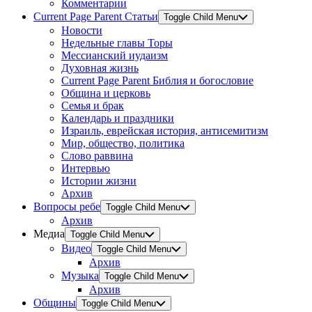
Комментарии
Current Page Parent
Статьи
Toggle Child Menu
Новости
Недельные главы Торы
Мессианский иудаизм
Духовная жизнь
Current Page Parent
Библия и богословие
Община и церковь
Семья и брак
Календарь и праздники
Израиль, еврейская история, антисемитизм
Мир, общество, политика
Слово раввина
Интервью
Истории жизни
Архив
Вопросы ребе
Toggle Child Menu
Архив
Медиа
Toggle Child Menu
Видео
Toggle Child Menu
Архив
Музыка
Toggle Child Menu
Архив
Общины
Toggle Child Menu