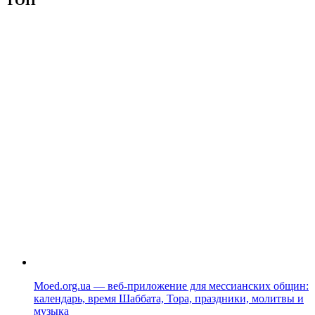
ТОП
Moed.org.ua — веб-приложение для мессианских общин:
календарь, время Шаббата, Тора, праздники, молитвы и
музыка