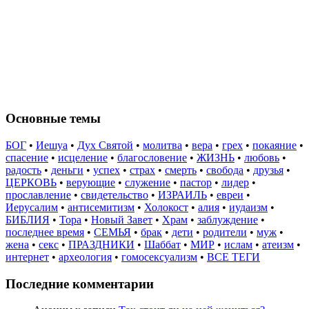
Основные темы
БОГ
•
Иешуа
•
Дух Святой
•
молитва
•
вера
•
грех
•
покаяние
•
спасение
•
исцеление
•
благословение
•
ЖИЗНЬ
•
любовь
•
радость
•
деньги
•
успех
•
страх
•
смерть
•
свобода
•
друзья
•
ЦЕРКОВЬ
•
верующие
•
служение
•
пастор
•
лидер
•
прославление
•
свидетельство
•
ИЗРАИЛЬ
•
евреи
•
Иерусалим
•
антисемитизм
•
Холокост
•
алия
•
иудаизм
•
БИБЛИЯ
•
Тора
•
Новый Завет
•
Храм
•
заблуждение
•
последнее время
•
СЕМЬЯ
•
брак
•
дети
•
родители
•
муж
•
жена
•
секс
•
ПРАЗДНИКИ
•
Шаббат
•
МИР
•
ислам
•
атеизм
•
интернет
•
археология
•
гомосексуализм
•
ВСЕ ТЕГИ
Последние комментарии