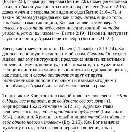
(Бытие 2:8), формируя деревья (Бытие 2:9), помещая человека
в сад, чтобы он ухаживал за ним и сохранял его (Бытие 2:15),
давая мужчине моральное видение сада (Бытие 2:16–17), и
таким образом утверждая его как
главу
. Затем, еще до того,
как была создана женщина, Бог выставляет «
всех зверей
полевых и всех птиц небесных
» перед мужчиной, «
чтобы
увидеть, как он их назовет
» (Бытие 2:19). Наконец, наступает
глубокий сон и у Адама берется ребро (Бытие 2:21–22).
Здесь, как отмечает апостол Павел (1 Тимофею 2:13–14), Бог
доносит основную мысль таким образом.
Сначала
Он создал
Адама, дал ему инструкции, предложил назвать животных и
определил ему помощницу, чтобы показать, что мужчины и
женщины не только удивительно похожи и одинаково ценны,
как люди, но и
славно отличаются
друг от друга
бесчисленными дополнительными и взаимовыгодными
способами, и Адам был главой человеческого рода.
Точно так же Христос стал главой нового человечества. «
Как
в Адаме все умирают, так во Христе все оживут
» (1
Коринфянам 15:22; Римлянам 5:12–21). Адам как глава
человеческого рода «
был прообразом будущего
» (Римлянам
5:14), а именно, Христа, который пришел «
чтобы создать в
себе одного нового человека
» (Еф. 2:15). Как Бог назначил
мужчину и создал Его главой первого творения, так и