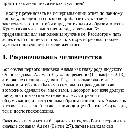
прийти как женщина, а не как мужчина?
Не хочу претендовать на исчерпывающий ответ по данному
вопросу, но один из способов приблизиться к ответу
заключается в том, чтобы определить, каким образом миссия
Христа включила выполнение задач, которые Бог
предназначил для выполнения мужчинам. Рассмотрим пять
аспектов Его личности и задачи, которые требовали более
мужского поведения, нежели женского.
1. Родоначальник человечества
Бог создал первого человека Адама как главу рода людского.
Он не создавал Адама и Еву одновременно (1 Тимофею 2:13),
а также не спешил создавать Еву, как только закончил с
Адамом, чтобы все было максимально справедливо, как,
возможно, сделали бы мы с вами. Наоборот, Бог взял долгую
паузу, достойную внимательного рассмотрения и
обдумывания, и всегда явным образом относился к Адаму как
к главе, а позже к Еве как к «помощнице» (Бытие 2:18) как до,
так и после грехопадения.
Фактически, мы могли бы даже сказать, что Бог не торопился,
сначала создавая Адама (Бытие 2:7), затем насаждая сад