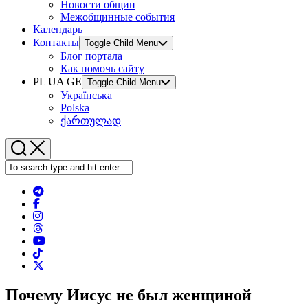
Новости общин
Межобщинные события
Календарь
Контакты
Toggle Child Menu
Блог портала
Как помочь сайту
PL UA GE
Toggle Child Menu
Українська
Polska
ქართულად
Почему Иисус не был женщиной