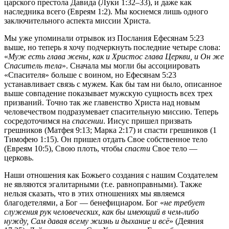
царского престола Давида (Луки 1:32–33), и даже как
наследника всего (Евреям 1:2). Мы коснемся лишь одного
заключительного аспекта миссии Христа.
Мы уже упоминали отрывок из Послания Ефесянам 5:23
выше, но теперь я хочу подчеркнуть последние четыре слова:
«
Муж есть глава жены, как и Христос глава Церкви, и Он же
Спаситель тела
». Сначала мы могли бы ассоциировать
«Спасителя» больше с воином, но Ефесянам 5:23
устанавливает связь с мужем. Как бы там ни было, описанное
выше совпадение показывает мужскую сущность всех трех
призваний. Точно так же главенство Христа над новым
человечеством подразумевает спасительную миссию. Теперь
сосредоточимся на
спасении
. Иисус пришел призвать
грешников (Матфея 9:13; Марка 2:17) и спасти грешников (1
Тимофею 1:15). Он пришел отдать Свое собственное тело
(Евреям 10:5), Свою плоть, чтобы
спасти
Свое тело —
церковь.
Наши отношения как Божьего создания с нашим Создателем
не являются эгалитарными (т.е. равноправными). Также
нельзя сказать, что в этих отношениях мы являемся
благодетелями, а Бог — бенефициаром. Бог «
не требует
служения рук человеческих, как бы имеющий в чем-либо
нужду, Сам давая всему жизнь и дыхание и всё
» (Деяния