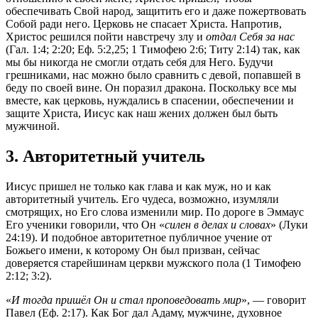
обеспечивать Свой народ, защитить его и даже пожертвовать
Собой ради него. Церковь не спасает Христа. Напротив,
Христос решился пойти навстречу злу и
отдал Себя за нас
(Гал. 1:4; 2:20; Еф. 5:2,25; 1 Тимофею 2:6; Титу 2:14) так, как
мы бы никогда не смогли отдать себя для Него. Будучи
грешниками, нас можно было сравнить с девой, попавшей в
беду по своей вине. Он поразил дракона. Поскольку все мы
вместе, как церковь, нуждались в спасении, обеспечении и
защите Христа, Иисус как наш жених должен был быть
мужчиной.
3. Авторитетный учитель
Иисус пришел не только как глава и как муж, но и как
авторитетный учитель. Его чудеса, возможно, изумляли
смотрящих, но Его слова изменили мир. По дороге в Эммаус
Его ученики говорили, что Он «
силен в делах и словах
» (Луки
24:19). И подобное авторитетное публичное учение от
Божьего имени, к которому Он был призван, сейчас
доверяется старейшинам церкви мужского пола (1 Тимофею
2:12; 3:2).
«
И тогда пришёл Он и стал проповедовать мир
», — говорит
Павел (Еф. 2:17). Как Бог дал Адаму, мужчине, духовное