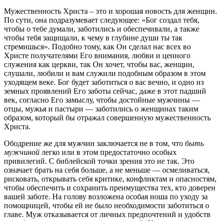
Мужественность Христа – это и хорошая новость для женщин.
По сути, она подразумевает следующее: «Бог создал тебя,
чтобы о тебе думали, заботились и обеспечивали, а также
чтобы тебя защищали, к чему в глубине души ты так
стремишься». Подобно тому, как Он сделал нас всех во
Христе получателями Его внимания, любви и ценного
служения как церкви, так Он хочет, чтобы вас, женщин,
слушали, любили и вам служили подобным образом в этом
уходящем веке. Бог будет заботиться о вас вечно, и одно из
земных проявлений Его заботы сейчас, даже в этот падший
век, согласно Его замыслу, чтобы достойные мужчины —
отцы, мужья и пастыри — заботились о женщинах таким
образом, который бы отражал совершенную мужественность
Христа.
Ободрение же для мужчин заключается не в том, что
быть
мужчиной
легко или в этом предостаточно особых
привилегий. С библейской точки зрения это не так. Это
означает брать на себя больше, а не меньше — осмеливаться,
рисковать, открывать себя критике, конфликтам и опасностям,
чтобы обеспечить и сохранить преимущества тех, кто доверен
вашей заботе. На голову возложена особая ноша по уходу за
помощницей, чтобы ей не было необходимости заботиться о
главе. Муж отказывается от личных предпочтений и удобств