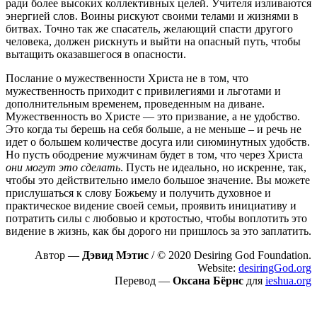
ради более высоких коллективных целей. Учителя изливаются
энергией слов. Воины рискуют своими телами и жизнями в
битвах. Точно так же спасатель, желающий спасти другого
человека, должен рискнуть и выйти на опасный путь, чтобы
вытащить оказавшегося в опасности.
Послание о мужественности Христа не в том, что
мужественность приходит с привилегиями и льготами и
дополнительным временем, проведенным на диване.
Мужественность во Христе — это призвание, а не удобство.
Это когда ты берешь на себя больше, а не меньше – и речь не
идет о большем количестве досуга или сиюминутных удобств.
Но пусть ободрение мужчинам будет в том, что через Христа
они могут это сделать
. Пусть не идеально, но искренне, так,
чтобы это действительно имело большое значение. Вы можете
прислушаться к слову Божьему и получить духовное и
практическое видение своей семьи, проявить инициативу и
потратить силы с любовью и кротостью, чтобы воплотить это
видение в жизнь, как бы дорого ни пришлось за это заплатить.
Автор —
Дэвид Мэтис
/ © 2020 Desiring God Foundation.
Website:
desiringGod.org
Перевод —
Оксана Бёрнс
для
ieshua.org
Пожертвовать