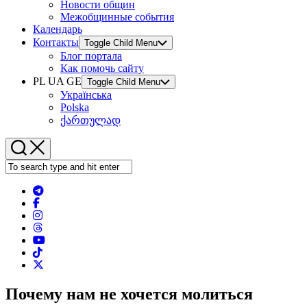
Новости общин
Межобщинные события
Календарь
Контакты
Toggle Child Menu
Блог портала
Как помочь сайту
PL UA GE
Toggle Child Menu
Українська
Polska
ქართულად
Почему нам не хочется молиться