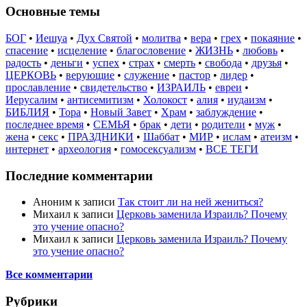
Основные темы
БОГ
•
Иешуа
•
Дух Святой
•
молитва
•
вера
•
грех
•
покаяние
•
спасение
•
исцеление
•
благословение
•
ЖИЗНЬ
•
любовь
•
радость
•
деньги
•
успех
•
страх
•
смерть
•
свобода
•
друзья
•
ЦЕРКОВЬ
•
верующие
•
служение
•
пастор
•
лидер
•
прославление
•
свидетельство
•
ИЗРАИЛЬ
•
евреи
•
Иерусалим
•
антисемитизм
•
Холокост
•
алия
•
иудаизм
•
БИБЛИЯ
•
Тора
•
Новый Завет
•
Храм
•
заблуждение
•
последнее время
•
СЕМЬЯ
•
брак
•
дети
•
родители
•
муж
•
жена
•
секс
•
ПРАЗДНИКИ
•
Шаббат
•
МИР
•
ислам
•
атеизм
•
интернет
•
археология
•
гомосексуализм
•
ВСЕ ТЕГИ
Последние комментарии
Аноним
к записи
Так стоит ли на ней жениться?
Михаил
к записи
Церковь заменила Израиль? Почему
это учение опасно?
Михаил
к записи
Церковь заменила Израиль? Почему
это учение опасно?
Все комментарии
Рубрики