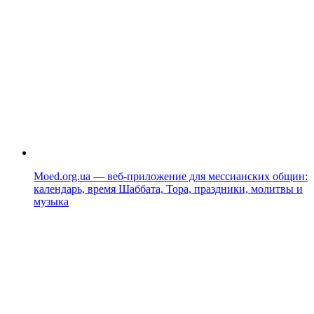
Moed.org.ua — веб-приложение для мессианских общин:
календарь, время Шаббата, Тора, праздники, молитвы и
музыка