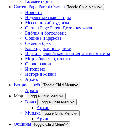
Комментарии
Current Page Parent
Статьи
Toggle Child Menu
Новости
Недельные главы Торы
Мессианский иудаизм
Current Page Parent
Духовная жизнь
Библия и богословие
Община и церковь
Семья и брак
Календарь и праздники
Израиль, еврейская история, антисемитизм
Мир, общество, политика
Слово раввина
Интервью
Истории жизни
Архив
Вопросы ребе
Toggle Child Menu
Архив
Медиа
Toggle Child Menu
Видео
Toggle Child Menu
Архив
Музыка
Toggle Child Menu
Архив
Общины
Toggle Child Menu