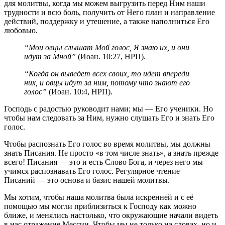
для молитвы, когда мы можем выгрузить перед Ним наши
трудности и всю боль, получить от Него план и направление
действий, поддержку и утешение, а также наполниться Его
любовью.
“Мои овцы слышат Мой голос, Я знаю их, и они
идут за Мной”
(Иоан. 10:27, НРП).
“Когда он выведет всех своих, то идет впереди
них, и овцы идут за ним, потому что знают его
голос”
(Иоан. 10:4, НРП).
Господь с радостью руководит нами; мы — Его ученики. Но
чтобы нам следовать за Ним, нужно слушать Его и знать Его
голос.
Чтобы распознать Его голос во время молитвы, мы должны
знать Писания. Не просто «в том числе знать», а знать прежде
всего! Писания — это и есть Слово Бога, и через него мы
учимся распознавать Его голос. Регулярное чтение
Писаний — это основа и базис нашей молитвы.
Мы хотим, чтобы наша молитва была искренней и с её
помощью мы могли приблизиться к Господу как можно
ближе, и менялись настолько, что окружающие начали видеть
в нас отражение Мессии. Чтобы мы не только на словах, но и