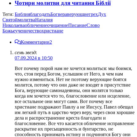
Чотири молитви для читання Біблії
Теги:
Библия
благодать
Бог
вера
верующие
грех
Дух
Святой
молитва
Наталия
Николаева
обличение
очищение
Писание
Слово
Божье
ученичество
христиане
Комментарии
2
семь звезд
:
07.09.2024 в 10:50
Вот почему порой нам не хочется молиться: мы боимся,
что, стоя перед Богом, услышим от Него, в чем нам
нужно измениться. Нет не поэтому верующие боятся
молится, потому что они даже не входят в присутствие
Бога, верующие самонадеянны, они молятся только
когда им хочется что то, благословение или исцеление,
все остальное они могут сами. Вот почему все
христиане подражают Павлу а не Иисусу, Павел обещал
им легкий путь в царство через веру, через свои хорошие
дела и распространение креста благодати и
благословение. Все что касается обличение исправление
раскрытие их пресыщенность и бунтарство, не
способность принимать истину и подчинятся Богу они