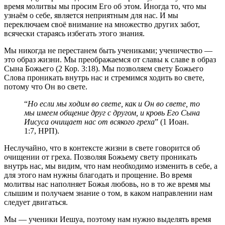
время молитвы мы просим Его об этом. Иногда то, что мы
узнаём о себе, является неприятным для нас. И мы
переключаем своё внимание на множество других забот,
всячески стараясь избегать этого знания.
Мы никогда не перестанем быть учениками; ученичество —
это образ жизни. Мы преображаемся от славы к славе в образ
Сына Божьего (2 Кор. 3:18). Мы позволяем свету Божьего
Слова проникать внутрь нас и стремимся ходить во свете,
потому что Он во свете.
“
Но если мы ходим во свете, как и Он во свете, то
мы имеем общение друг с другом, и кровь Его Сына
Иисуса очищает нас от всякого греха
” (1 Иоан.
1:7, НРП).
Неслучайно, что в контексте жизни в свете говорится об
очищении от греха. Позволяя Божьему свету проникать
внутрь нас, мы видим, что нам необходимо изменить в себе, а
для этого нам нужны благодать и прощение. Во время
молитвы нас наполняет Божья любовь, но в то же время мы
слышим и получаем знание о том, в каком направлении нам
следует двигаться.
Мы — ученики Иешуа, поэтому нам нужно выделять время