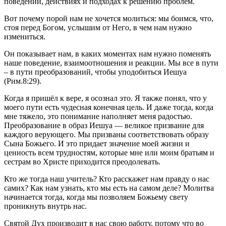
поведении, действиях и подходах к решению проблем.
Вот почему порой нам не хочется молиться: мы боимся, что,
стоя перед Богом, услышим от Него, в чем нам нужно
измениться.
Он показывает нам, в каких моментах нам нужно поменять
наше поведение, взаимоотношения и реакции. Мы все в пути
– в пути преобразований, чтобы уподобиться Иешуа
(Рим.8:29).
Когда я пришёл к вере, я осознал это. Я также понял, что у
моего пути есть чудесная конечная цель. И даже тогда, когда
мне тяжело, это понимание наполняет меня радостью.
Преобразование в образ Иешуа — великое призвание для
каждого верующего. Мы призваны соответствовать образу
Сына Божьего. И это придает значение моей жизни и
ценность всем трудностям, которые мне или моим братьям и
сестрам во Христе приходится преодолевать.
Кто же тогда наш учитель? Кто расскажет нам правду о нас
самих? Как нам узнать, кто мы есть на самом деле? Молитва
начинается тогда, когда мы позволяем Божьему свету
проникнуть внутрь нас.
Святой Дух производит в нас свою работу, потому что во