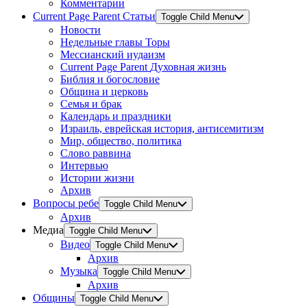
Комментарии
Current Page Parent
Статьи
Toggle Child Menu
Новости
Недельные главы Торы
Мессианский иудаизм
Current Page Parent
Духовная жизнь
Библия и богословие
Община и церковь
Семья и брак
Календарь и праздники
Израиль, еврейская история, антисемитизм
Мир, общество, политика
Слово раввина
Интервью
Истории жизни
Архив
Вопросы ребе
Toggle Child Menu
Архив
Медиа
Toggle Child Menu
Видео
Toggle Child Menu
Архив
Музыка
Toggle Child Menu
Архив
Общины
Toggle Child Menu