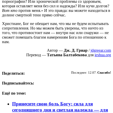
порнографии? Или хронической проблемы со здоровьем,
которая оставляет меня без сил и надежды? Или кучи долгов?
Вот кто
против меня.» И это правда: вы можете находиться в
долине смертной тени прямо сейчас.
Христиане, Бог не обещает нам, что мы не будем испытывать
сопротивления. Но мы можем быть уверены, что ничто из
того, что противостоит нам — внутри нас или снаружи — не
сможет помешать благим намерениям Бога по отношению к
нам.
Автор —
Дж. Д. Гриар
/
jdgreear.com
Перевод —
Татьяна Балтабекова
для
ieshua.org
Пожертвовать
Последнее: 12.07.
Спасибо!
Поделиться:
Подписывайтесь:
Ещё по теме:
Принесите свою боль Богу: сила для
сегодняшнего дня и светлая надежда — для