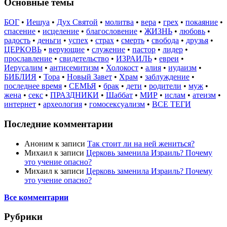
Основные темы
БОГ
•
Иешуа
•
Дух Святой
•
молитва
•
вера
•
грех
•
покаяние
•
спасение
•
исцеление
•
благословение
•
ЖИЗНЬ
•
любовь
•
радость
•
деньги
•
успех
•
страх
•
смерть
•
свобода
•
друзья
•
ЦЕРКОВЬ
•
верующие
•
служение
•
пастор
•
лидер
•
прославление
•
свидетельство
•
ИЗРАИЛЬ
•
евреи
•
Иерусалим
•
антисемитизм
•
Холокост
•
алия
•
иудаизм
•
БИБЛИЯ
•
Тора
•
Новый Завет
•
Храм
•
заблуждение
•
последнее время
•
СЕМЬЯ
•
брак
•
дети
•
родители
•
муж
•
жена
•
секс
•
ПРАЗДНИКИ
•
Шаббат
•
МИР
•
ислам
•
атеизм
•
интернет
•
археология
•
гомосексуализм
•
ВСЕ ТЕГИ
Последние комментарии
Аноним
к записи
Так стоит ли на ней жениться?
Михаил
к записи
Церковь заменила Израиль? Почему
это учение опасно?
Михаил
к записи
Церковь заменила Израиль? Почему
это учение опасно?
Все комментарии
Рубрики