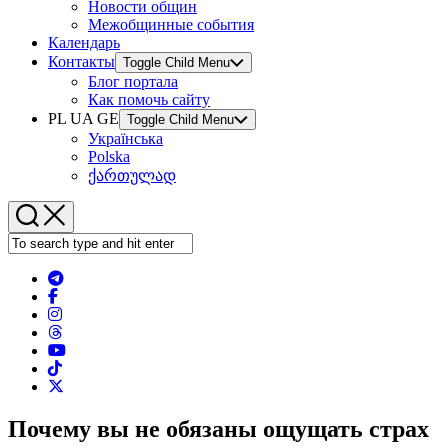
Новости общин
Межобщинные события
Календарь
Контакты
Toggle Child Menu
Блог портала
Как помочь сайту
PL UA GE
Toggle Child Menu
Українська
Polska
ქართულად
Почему вы не обязаны ощущать страх