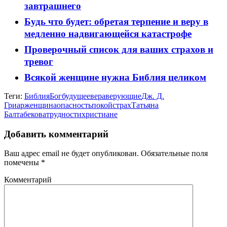
завтрашнего
Будь что будет: обретая терпение и веру в
медленно надвигающейся катастрофе
Проверочный список для ваших страхов и
тревог
Всякой женщине нужна Библия целиком
Теги:
Библия
Бог
будущее
вера
верующие
Дж. Д.
Гриар
женщина
опасность
покой
страх
Татьяна
Балтабекова
трудности
христиане
Добавить комментарий
Ваш адрес email не будет опубликован.
Обязательные поля
помечены
*
Комментарий