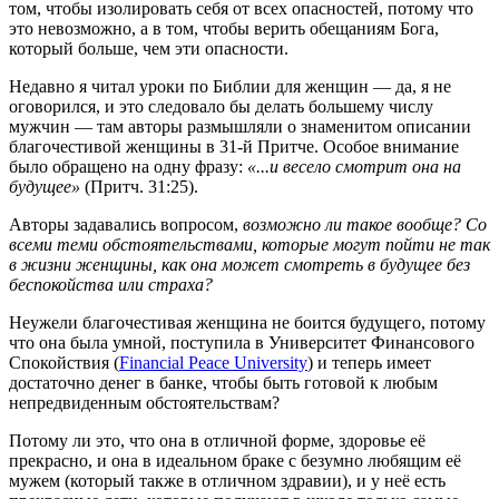
том, чтобы изолировать себя от всех опасностей, потому что
это невозможно, а в том, чтобы верить обещаниям Бога,
который больше, чем эти опасности.
Недавно я читал уроки по Библии для женщин — да, я не
оговорился, и это следовало бы делать большему числу
мужчин — там авторы размышляли о знаменитом описании
благочестивой женщины в 31-й Притче. Особое внимание
было обращено на одну фразу:
«...и весело смотрит она на
будущее»
(Притч. 31:25).
Авторы задавались вопросом,
возможно ли такое вообще? Со
всеми теми обстоятельствами, которые могут пойти не так
в жизни женщины, как она может смотреть в будущее без
беспокойства или страха?
Неужели благочестивая женщина не боится будущего, потому
что она была умной, поступила в Университет Финансового
Спокойствия (
Financial Peace University
) и теперь имеет
достаточно денег в банке, чтобы быть готовой к любым
непредвиденным обстоятельствам?
Потому ли это, что она в отличной форме, здоровье её
прекрасно, и она в идеальном браке с безумно любящим её
мужем (который также в отличном здравии), и у неё есть