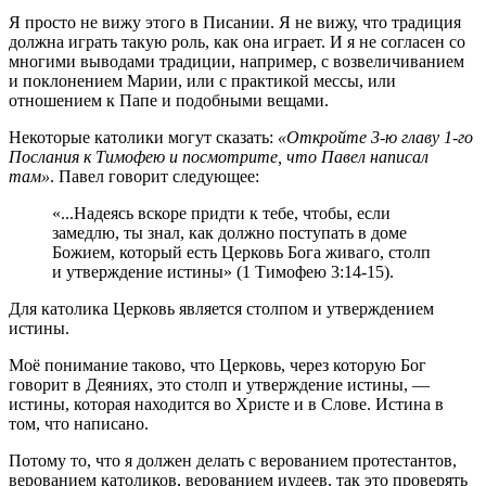
Я просто не вижу этого в Писании. Я не вижу, что традиция
должна играть такую роль, как она играет. И я не согласен со
многими выводами традиции, например, с возвеличиванием
и поклонением Марии, или с практикой мессы, или
отношением к Папе и подобными вещами.
Некоторые католики могут сказать:
«Откройте 3-ю главу 1-го
Послания к Тимофею и посмотрите, что Павел написал
там»
. Павел говорит следующее:
«...Надеясь вскоре придти к тебе, чтобы, если
замедлю, ты знал, как должно поступать в доме
Божием, который есть Церковь Бога живаго, столп
и утверждение истины» (1 Тимофею 3:14-15).
Для католика Церковь является столпом и утверждением
истины.
Моё понимание таково, что Церковь, через которую Бог
говорит в Деяниях, это столп и утверждение истины, —
истины, которая находится во Христе и в Слове. Истина в
том, что написано.
Потому то, что я должен делать с верованием протестантов,
верованием католиков, верованием иудеев, так это проверять