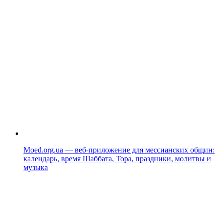
Moed.org.ua — веб-приложение для мессианских общин:
календарь, время Шаббата, Тора, праздники, молитвы и
музыка