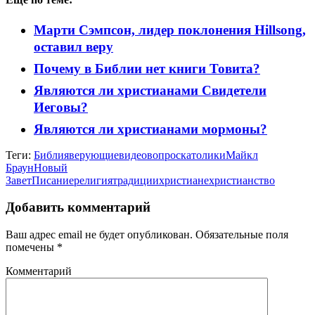
Марти Сэмпсон, лидер поклонения Hillsong,
оставил веру
Почему в Библии нет книги Товита?
Являются ли христианами Свидетели
Иеговы?
Являются ли христианами мормоны?
Теги:
Библия
верующие
видео
вопрос
католики
Майкл
Браун
Новый
Завет
Писание
религия
традиции
христиане
христианство
Добавить комментарий
Ваш адрес email не будет опубликован.
Обязательные поля
помечены
*
Комментарий