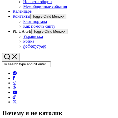
Новости общин
Межобщинные события
Календарь
Контакты
Toggle Child Menu
Блог портала
Как помочь сайту
PL UA GE
Toggle Child Menu
Українська
Polska
ქართულად
Почему я не католик