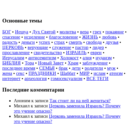
Основные темы
БОГ
•
Иешуа
•
Дух Святой
•
молитва
•
вера
•
грех
•
покаяние
•
спасение
•
исцеление
•
благословение
•
ЖИЗНЬ
•
любовь
•
радость
•
деньги
•
успех
•
страх
•
смерть
•
свобода
•
друзья
•
ЦЕРКОВЬ
•
верующие
•
служение
•
пастор
•
лидер
•
прославление
•
свидетельство
•
ИЗРАИЛЬ
•
евреи
•
Иерусалим
•
антисемитизм
•
Холокост
•
алия
•
иудаизм
•
БИБЛИЯ
•
Тора
•
Новый Завет
•
Храм
•
заблуждение
•
последнее время
•
СЕМЬЯ
•
брак
•
дети
•
родители
•
муж
•
жена
•
секс
•
ПРАЗДНИКИ
•
Шаббат
•
МИР
•
ислам
•
атеизм
•
интернет
•
археология
•
гомосексуализм
•
ВСЕ ТЕГИ
Последние комментарии
Аноним
к записи
Так стоит ли на ней жениться?
Михаил
к записи
Церковь заменила Израиль? Почему
это учение опасно?
Михаил
к записи
Церковь заменила Израиль? Почему
это учение опасно?