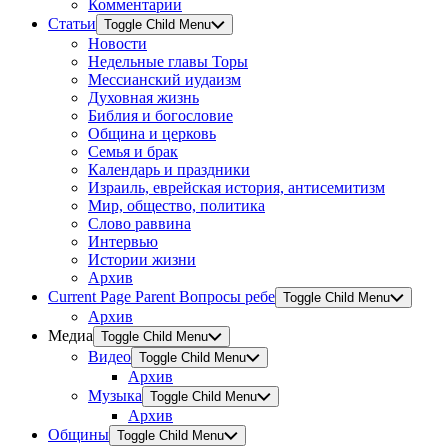
Комментарии
Статьи
Toggle Child Menu
Новости
Недельные главы Торы
Мессианский иудаизм
Духовная жизнь
Библия и богословие
Община и церковь
Семья и брак
Календарь и праздники
Израиль, еврейская история, антисемитизм
Мир, общество, политика
Слово раввина
Интервью
Истории жизни
Архив
Current Page Parent
Вопросы ребе
Toggle Child Menu
Архив
Медиа
Toggle Child Menu
Видео
Toggle Child Menu
Архив
Музыка
Toggle Child Menu
Архив
Общины
Toggle Child Menu