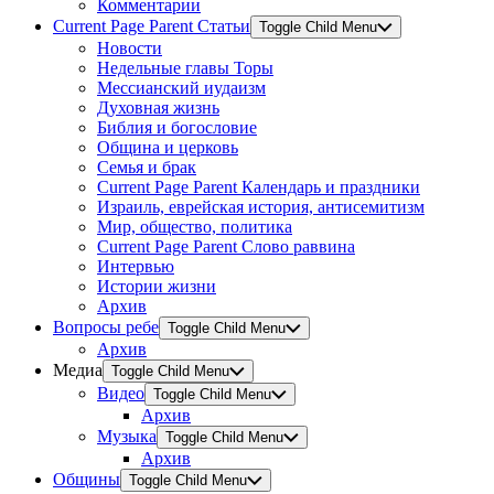
Комментарии
Current Page Parent
Статьи
Toggle Child Menu
Новости
Недельные главы Торы
Мессианский иудаизм
Духовная жизнь
Библия и богословие
Община и церковь
Семья и брак
Current Page Parent
Календарь и праздники
Израиль, еврейская история, антисемитизм
Мир, общество, политика
Current Page Parent
Слово раввина
Интервью
Истории жизни
Архив
Вопросы ребе
Toggle Child Menu
Архив
Медиа
Toggle Child Menu
Видео
Toggle Child Menu
Архив
Музыка
Toggle Child Menu
Архив
Общины
Toggle Child Menu