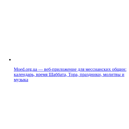
Moed.org.ua — веб-приложение для мессианских общин:
календарь, время Шаббата, Тора, праздники, молитвы и
музыка