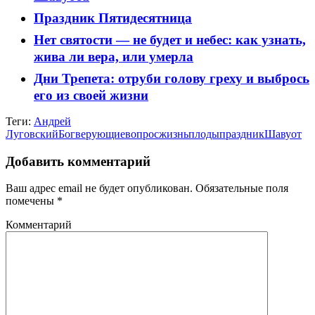
Праздник Пятидесятница
Нет святости — не будет и небес: как узнать,
жива ли вера, или умерла
Дни Трепета: отруби голову греху и выбрось
его из своей жизни
Теги:
Андрей
Луговский
Бог
верующие
вопрос
жизнь
плоды
праздник
Шавуот
Добавить комментарий
Ваш адрес email не будет опубликован.
Обязательные поля
помечены
*
Комментарий