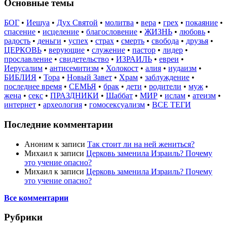
Основные темы
БОГ
•
Иешуа
•
Дух Святой
•
молитва
•
вера
•
грех
•
покаяние
•
спасение
•
исцеление
•
благословение
•
ЖИЗНЬ
•
любовь
•
радость
•
деньги
•
успех
•
страх
•
смерть
•
свобода
•
друзья
•
ЦЕРКОВЬ
•
верующие
•
служение
•
пастор
•
лидер
•
прославление
•
свидетельство
•
ИЗРАИЛЬ
•
евреи
•
Иерусалим
•
антисемитизм
•
Холокост
•
алия
•
иудаизм
•
БИБЛИЯ
•
Тора
•
Новый Завет
•
Храм
•
заблуждение
•
последнее время
•
СЕМЬЯ
•
брак
•
дети
•
родители
•
муж
•
жена
•
секс
•
ПРАЗДНИКИ
•
Шаббат
•
МИР
•
ислам
•
атеизм
•
интернет
•
археология
•
гомосексуализм
•
ВСЕ ТЕГИ
Последние комментарии
Аноним
к записи
Так стоит ли на ней жениться?
Михаил
к записи
Церковь заменила Израиль? Почему
это учение опасно?
Михаил
к записи
Церковь заменила Израиль? Почему
это учение опасно?
Все комментарии
Рубрики