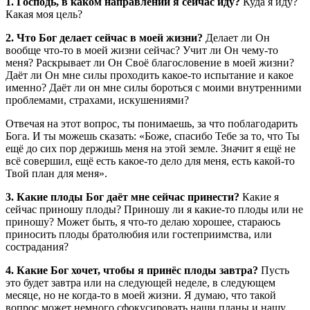
1. Господь, в каком направлении я сейчас иду?
Куда я иду?
Какая моя цель?
2. Что Бог делает сейчас в моей жизни?
Делает ли Он
вообще что-то в моей жизни сейчас? Учит ли Он чему-то
меня? Раскрывает ли Он Своё благословение в моей жизни?
Даёт ли Он мне силы проходить какое-то испытание и какое
именно? Даёт ли он мне силы бороться с моими внутренними
проблемами, страхами, искушениями?
Отвечая на этот вопрос, ты понимаешь, за что поблагодарить
Бога. И ты можешь сказать: «Боже, спасибо Тебе за то, что Ты
ещё до сих пор держишь меня на этой земле. Значит я ещё не
всё совершил, ещё есть какое-то дело для меня, есть какой-то
Твой план для меня».
3. Какие плоды Бог даёт мне сейчас принести?
Какие я
сейчас приношу плоды? Приношу ли я какие-то плоды или не
приношу? Может быть, я что-то делаю хорошее, стараюсь
приносить плоды братолюбия или гостеприимства, или
сострадания?
4. Какие Бог хочет, чтобы я принёс плоды завтра?
Пусть
это будет завтра или на следующей неделе, в следующем
месяце, но не когда-то в моей жизни. Я думаю, что такой
вопрос может немного сфокусировать наши планы и нашу