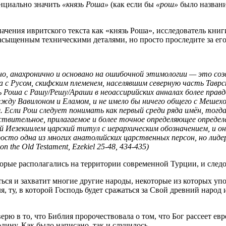
енциально значить
«князь Роша»
(как если бы
«рош»
было названи
начения ивритского текста как «князь Роша», исследователь кни
асыщенным техническими деталями, но просто проследите за ег
, анахронично и основано на ошибочной этимологии — это соз
 с Русом, скифским племенем, населявшим северную часть Таврск
 Роша с Рашу/Решу/Араши в неоассирийских анналах более правд
 между Вавилоном и Еламом, и не имело бы ничего общего с Меш
я. Если Рош следует понимать как
первый среди ряда имён, тог
твительное, прилагаемое и более точное определяющее определе
 Иезекиилем царский титул с иерархическим обозначением, и 
росто одна из многих анатолийских царственных персон, но лиде
 the Old Testament, Ezekiel 25-48, 434-435)
торые располагались на территории современной Турции, и след
ться и захватит многие другие народы, некоторые из которых упо
 ту, в которой Господь будет сражаться за Свой древний народ 
верю в то, что Библия пророчествовала о том, что Бог рассеет е
дину. Как было написано, так и случилось.