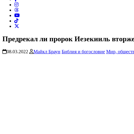
Предрекал ли пророк Иезекииль вторже
08.03.2022
Майкл Браун
Библия и богословие
Мир, обществ