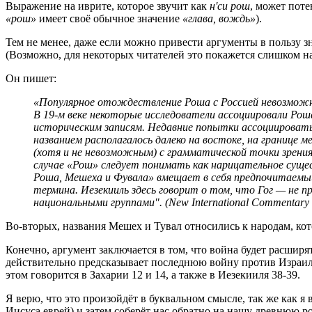
Выражение на иврите, которое звучит как
н'си рош
, может пот
«рош»
имеет своё обычное значение
«глава, вождь»
).
Тем не менее, даже если можно привести аргументы в пользу з
(Возможно, для некоторых читателей это покажется слишком н
Он пишет:
«Популярное отождествление Роша с Россией невозможно
В 19-м веке некоторые исследователи ассоциировали Роша
историческим записям. Недавние попытки ассоциировать
названием располагалось далеко на востоке, на границе
(хотя и не невозможным) с грамматической точки зрени
случае «Рош» следует понимать как нарицательное сущес
Роша, Мешеха и Фувала» вмещает в себя предпочитаемый
термина. Иезекииль здесь говорит о том, что Гог — не п
национальными группами". (New International Commentary on
Во-вторых, названия Мешех и Тувал относились к народам, ко
Конечно, аргумент заключается в том, что война будет расширя
действительно предсказывает последнюю войну против Израиля,
этом говорится в Захарии 12 и 14, а также в Иезекииля 38-39.
Я верю, что это произойдёт в буквальном смысле, так же как я 
Иисуса еврей) и затем соберёт нас обратно на нашу древнюю ро