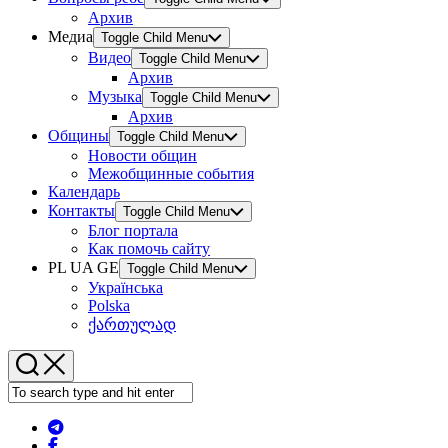
Архив
Медиа
Toggle Child Menu
Видео
Toggle Child Menu
Архив
Музыка
Toggle Child Menu
Архив
Общины
Toggle Child Menu
Новости общин
Межобщинные события
Календарь
Контакты
Toggle Child Menu
Блог портала
Как помочь сайту
PL UA GE
Toggle Child Menu
Українська
Polska
ქართულად