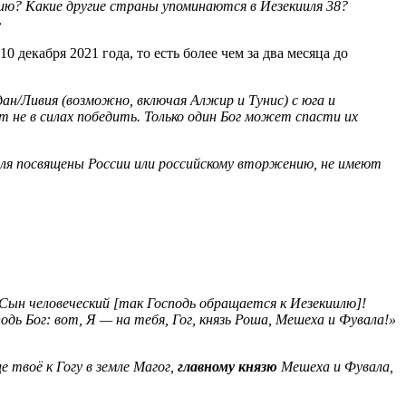
ию? Какие другие страны упоминаются в Иезекииля 38?
»
 декабря 2021 года, то есть более чем за два месяца до
удан/Ливия (возможно, включая Алжир и Тунис) с юга и
т не в силах победить. Только один Бог может спасти их
иля посвящены России или российскому вторжению, не имеют
Сын человеческий [так Господь обращается к Иезекиилю]!
одь Бог: вот, Я — на тебя, Гог, князь Роша, Мешеха и Фувала!»
е твоё к Гогу в земле Магог,
главному князю
Мешеха и Фувала,