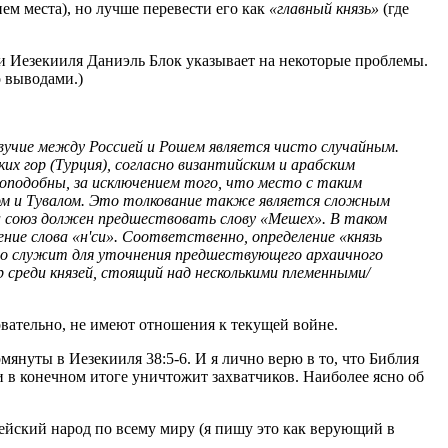
ем места), но лучше перевести его как
«главный князь»
(где
ги Иезекииля Даниэль Блок указывает на некоторые проблемы.
о выводами.)
вучие между Россией и Рошем является чисто случайным.
их гор (Турция), согласно византийским и арабским
оподобны, за исключением того, что место с таким
ехом и Тувалом. Это толкование также является сложным
да союз должен предшествовать слову «Мешех». В таком
ние слова «н'си». Соответственно, определение «князь
оно служит для уточнения предшествующего архаичного
р среди князей, стоящий над несколькими племенными/
овательно, не имеют отношения к текущей войне.
мянуты в Иезекииля 38:5-6. И я лично верю в то, что Библия
и в конечном итоге уничтожит захватчиков. Наиболее ясно об
врейский народ по всему миру (я пишу это как верующий в