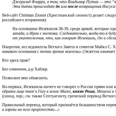
Джеральд Фларри, в том, что Владимир Путин — это “кн
Эта битва происходит
до
или
после
возвращения Иисуса?
Веб-сайт Christian Zionist (Христианский сионист) делает сле
российского вторжения):
На основании Иезекииля 38-39, среди армий, которые од
запада, и Иран с востока. Следовательно, когда-то в бу
от уничтожения, что, как говорит Иезекииль, Он и сделае
Напротив, исследователь Ветхого Завета и семитов Майкл С. 
никакого основания с точки зрения экзегезы»
(Экзегеза означае
Кто здесь прав?
Без сомнения, д-р Хайзер.
Позвольте мне объяснить.
Во-первых, Иезекииль ничего не говорит о России прямо или к
обрати лице твоё к Гогу в земле Магог,
князю Роша
, Мешеха и 
(синод. пер.; см. также Септуагинту, греческий перевод Ветхог
Правильный перевод, который признаётся большинством перев
и изреки на него пророчество...»