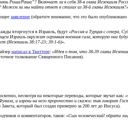
язь Роша/Раша”? Включает ли в себя 38-я глава Иезекииля Росс
 Можем ли мы найти ответ в стихах из 38-й главы Иезекииля?
дующее
заявление
(обратите внимание, что это было опубликовано 10
нажды вторгнутся в Израиль, будут
«Россия и Турция с севера, С
дущем Израиль окружит огромная военная сила, которую они буду
т (Иезекииль 38:17-23; 39:1-6)»
.
Хайзер
написал в Твиттере
:
«Идея о том, что 38-39 главы Иезеки
т точное толкование Священного Писания).
освенно, несмотря на некоторые переводы, которые звучат как:
«
Фувала, и изреки на него пророчество и скажи: так говорит Госп
о Завета, который был создан примерно за 200 лет до Иисуса).
одчиков и комментаторов, таков:
«Сын человеческий! обрати лиц