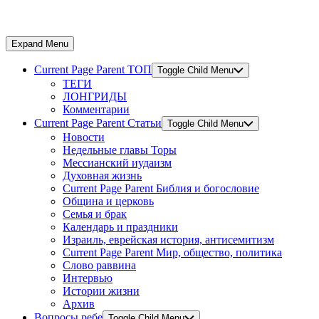
Expand Menu
Current Page Parent
ТОП
Toggle Child Menu
ТЕГИ
ЛОНГРИДЫ
Комментарии
Current Page Parent
Статьи
Toggle Child Menu
Новости
Недельные главы Торы
Мессианский иудаизм
Духовная жизнь
Current Page Parent
Библия и богословие
Община и церковь
Семья и брак
Календарь и праздники
Израиль, еврейская история, антисемитизм
Current Page Parent
Мир, общество, политика
Слово раввина
Интервью
Истории жизни
Архив
Вопросы ребе
Toggle Child Menu