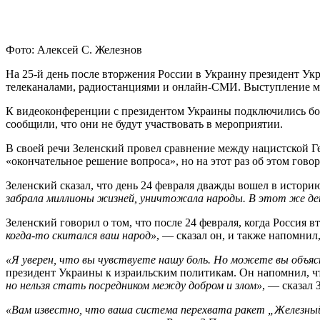
Фото: Алексей С. Железнов
Н
а 25-й день после вторжения России в Украину президент Ук
телеканалами, радиостанциями и онлайн-СМИ. Выступление мож
К видеоконференции с президентом Украины подключились боле
сообщили, что они не будут участвовать в мероприятии.
В своей речи Зеленский провел сравнение между нацистской Г
«окончательное решение вопроса», но на этот раз об этом гово
Зеленский сказал, что день 24 февраля дважды вошел в историю,
забрала миллионы жизней, уничтожала народы. В этот же ден
Зеленский говорил о том, что после 24 февраля, когда Россия
когда-то скитался ваш народ»
, — сказал он, и также напомнил
«Я уверен, что вы чувствуете нашу боль. Но можете вы объяс
президент Украины к израильским политикам. Он напомнил, чт
но нельзя стать посредником между добром и злом»
, — сказал 
«Вам известно, что ваша система перехвата ракет „Железный