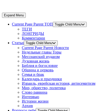
Expand Menu
Current Page Parent
ТОП
Toggle Child Menu
ТЕГИ
ЛОНГРИДЫ
Комментарии
Статьи
Toggle Child Menu
Current Page Parent
Новости
Недельные главы Торы
Мессианский иудаизм
Духовная жизнь
Библия и богословие
Община и церковь
Семья и брак
Календарь и праздники
Израиль, еврейская история, антисемитизм
Мир, общество, политика
Слово раввина
Интервью
Истории жизни
Архив
Вопросы ребе
Toggle Child Menu