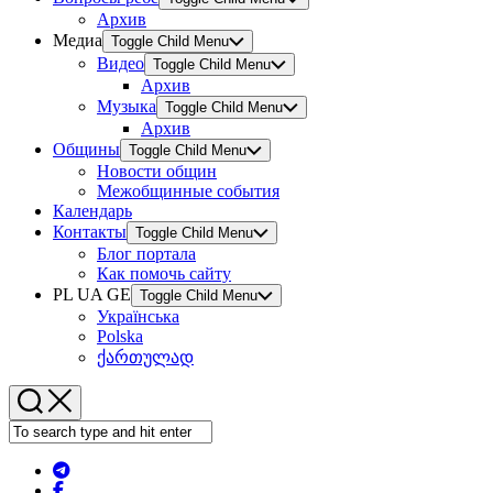
Архив
Медиа
Toggle Child Menu
Видео
Toggle Child Menu
Архив
Музыка
Toggle Child Menu
Архив
Общины
Toggle Child Menu
Новости общин
Межобщинные события
Календарь
Контакты
Toggle Child Menu
Блог портала
Как помочь сайту
PL UA GE
Toggle Child Menu
Українська
Polska
ქართულად