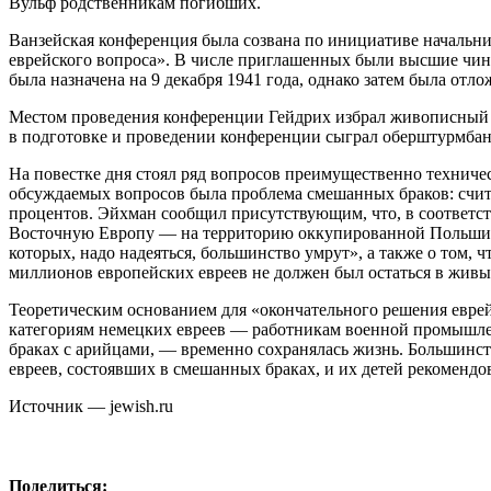
Вульф родственникам погибших.
Ванзейская конференция была созвана по инициативе начальни
еврейского вопроса». В числе приглашенных были высшие чин
была назначена на 9 декабря 1941 года, однако затем была отл
Местом проведения конференции Гейдрих избрал живописный ос
в подготовке и проведении конференции сыграл оберштурмб
На повестке дня стоял ряд вопросов преимущественно техничес
обсуждаемых вопросов была проблема смешанных браков: считать
процентов. Эйхман сообщил присутствующим, что, в соответст
Восточную Европу — на территорию оккупированной Польши. В
которых, надо надеяться, большинство умрут», а также о том, ч
миллионов европейских евреев не должен был остаться в живы
Теоретическим основанием для «окончательного решения евре
категориям немецких евреев — работникам военной промышлен
браках с арийцами, — временно сохранялась жизнь. Большинст
евреев, состоявших в смешанных браках, и их детей рекомендо
Источник — jewish.ru
Поделиться: