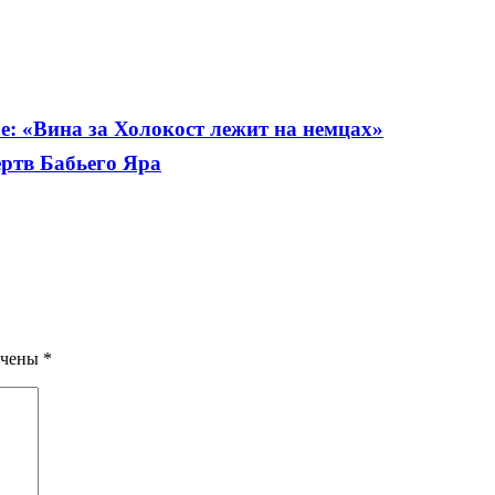
ре: «Вина за Холокост лежит на немцах»
ертв Бабьего Яра
ечены
*