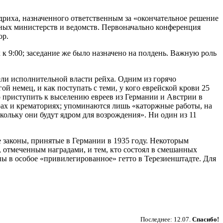
дриха, назначенного ответственным за «окончательное решение
ных министерств и ведомств. Первоначально конференция
ор.
к 9:00; заседание же было назначено на полдень. Важную роль
ели исполнительной власти рейха. Одним из горячо
й немец, и как поступать с теми, у кого еврейской крови 25
о приступить к выселению евреев из Германии и Австрии в
ах и крематориях; упоминаются лишь «каторжные работы, на
оскольку они будут ядром для возрождения». Ни один из 11
законы, принятые в Германии в 1935 году. Некоторым
 отмеченным наградами, и тем, кто состоял в смешанных
ы в особое «привилегированное» гетто в Терезиенштадте. Для
Пожертвовать
Последнее: 12.07.
Спасибо!