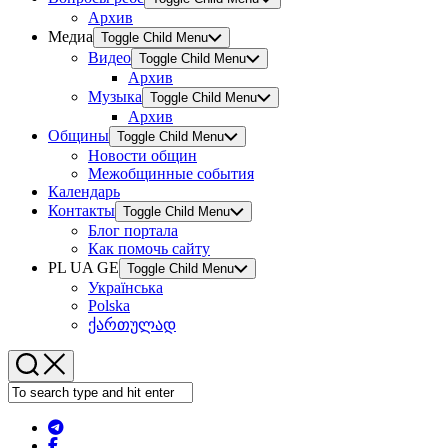
Архив
Медиа
Toggle Child Menu
Видео
Toggle Child Menu
Архив
Музыка
Toggle Child Menu
Архив
Общины
Toggle Child Menu
Новости общин
Межобщинные события
Календарь
Контакты
Toggle Child Menu
Блог портала
Как помочь сайту
PL UA GE
Toggle Child Menu
Українська
Polska
ქართულად