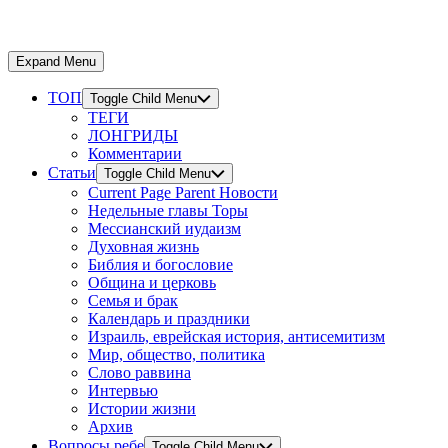
Expand Menu
ТОП
Toggle Child Menu
ТЕГИ
ЛОНГРИДЫ
Комментарии
Статьи
Toggle Child Menu
Current Page Parent
Новости
Недельные главы Торы
Мессианский иудаизм
Духовная жизнь
Библия и богословие
Община и церковь
Семья и брак
Календарь и праздники
Израиль, еврейская история, антисемитизм
Мир, общество, политика
Слово раввина
Интервью
Истории жизни
Архив
Вопросы ребе
Toggle Child Menu