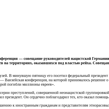
 конференция — совещание руководителей нацистской Германи
в на территориях, оказавшихся под властью рейха. Совещани
узей. В минувшую пятницу его посетил федеральный президент 
— Ванзейская конференция, на которой принималось решение о то
орой погибли миллионы евреев».
и серии преступлений, совершенной неонацистской группировко
ил президент. Он сердечно поблагодарил тех, кто оказал помощ
ношению к иностранным гражданам и представителям этнорасов