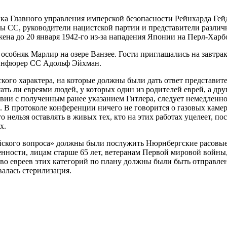
ка Главного управления имперской безопасности Рейнхарда Гей
ы СС, руководители нацистской партии и представители различ
ожена до 20 января 1942-го из-за нападения Японии на Перл-Харб
обняк Марлир на озере Ванзее. Гости приглашались на завтрак 
аннфюрер СС Адольф Эйхман.
кого характера, на которые должны были дать ответ представит
 ли евреями людей, у которых один из родителей еврей, а друго
вии с полученным ранее указанием Гитлера, следует немедленн
 протоколе конференции ничего не говорится о газовых камер
то нельзя оставлять в живых тех, кто на этих работах уцелеет, п
х.
йского вопроса» должны были послужить Нюрнбергские расовые 
ности, лицам старше 65 лет, ветеранам Первой мировой войны,
во евреев этих категорий по плану должны были быть отправлен
валась стерилизация.