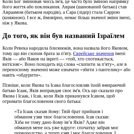
Коли Бог змінював чиєсь ім'я, це часто було зміною напрямку
його життя або покликання. Аврам (шанований батько) став
Авраамом (батьком народів), а Сара (лідер) стала Саррою
(княжною). І все ж, ймовірно, немає більш значної зміни імені,
ніж у Якова.
До того, як він був названий Ізраїлем
Коли Ревека народила близнюків, вона назвала його Яковом,
тому що він схопив брата за п'яту.
Єврейське значення
імені
Яків — або Яаков на івриті — «той, хто спотикається,
витісняє». Воно походить від слова «схопити за п'яту», але в
переносному значенні може означати «збити з пантелику» або
навіть «обдурити».
Пізніше, коли Якова та Ісава благословляв їхній вмираючий
батько Ісаак, Яків виправдав своє ім'я. Ось що сказали про
Якова і Ісаак, і Ісав, коли Яків прикинувся Ісавом, щоб
отримати благословення свого батька:
«Та Ісаак сказав йому: Твій брат прийшов і
обманом узяв твоє благословення. Ісав сказав:
Хіба не тому дано йому ім’я Яків? Адже він
обманув мене ось уже вдруге: спочатку забрав моє
первородство, а тепер узяв і моє благословення. І