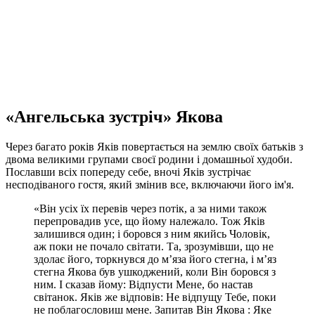
«Ангельська зустріч» Якова
Через багато років Яків повертається на землю своїх батьків з
двома великими групами своєї родини і домашньої худоби.
Пославши всіх попереду себе, вночі Яків зустрічає
несподіваного гостя, який змінив все, включаючи його ім'я.
«Він усіх їх перевів через потік, а за ними також
перепровадив усе, що йому належало. Тож Яків
залишився один; і боровся з ним якийсь Чоловік,
аж поки не почало світати. Та, зрозумівши, що не
здолає його, торкнувся до м’яза його стегна, і м’яз
стегна Якова був ушкоджений, коли Він боровся з
ним. І сказав йому: Відпусти Мене, бо настав
світанок. Яків же відповів: Не відпущу Тебе, поки
не поблагословиш мене. Запитав Він Якова : Яке