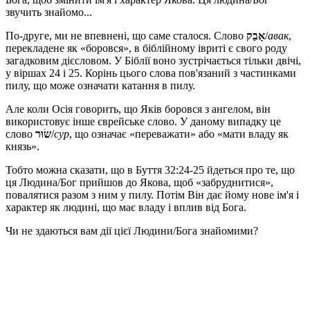
звучить знайомо...
По-друге, ми не впевнені, що саме сталося. Слово
אָבַק
/
авак
,
перекладене як «боровся», в біблійному івриті є свого роду
загадковим дієсловом. У Біблії воно зустрічається тільки двічі,
у віршах 24 і 25. Корінь цього слова пов'язаний з частинками
пилу, що може означати катання в пилу.
Але коли Осія говорить, що Яків боровся з ангелом, він
використовує інше єврейське слово. У даному випадку це
слово
שׂוּר
/
сур
, що означає «переважати» або «мати владу як
князь».
Тобто можна сказати, що в Буття 32:24-25 йдеться про те, що
ця Людина/Бог прийшов до Якова, щоб «забруднитися»,
повалятися разом з ним у пилу. Потім Він дає йому нове ім'я і
характер як людині, що має владу і вплив від Бога.
Чи не здаються вам дії цієї Людини/Бога знайомими?