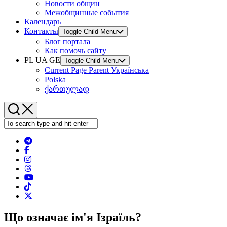
Новости общин
Межобщинные события
Календарь
Контакты
Toggle Child Menu
Блог портала
Как помочь сайту
PL UA GE
Toggle Child Menu
Current Page Parent
Українська
Polska
ქართულად
Що означає ім'я Ізраїль?