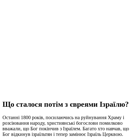
Що сталося потім з євреями Ізраїлю?
Останні 1800 років, посилаючись на руйнування Храму і
розсіювання народу, християнські богослови помилково
вважали, що Бог покінчив з Ізраїлем. Багато хто навчав, що
Бог відкинув ізраїльтян і тепер замінює Ізраїль Церквою.