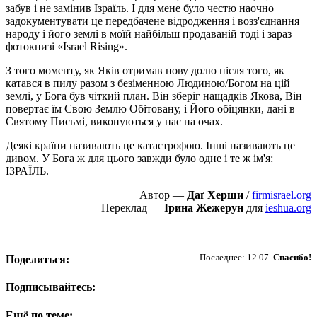
забув і не замінив Ізраїль. І для мене було честю наочно
задокументувати це передбачене відродження і возз'єднання
народу і його землі в моїй найбільш продаваній тоді і зараз
фотокнизі «Israel Rising».
З того моменту, як Яків отримав нову долю після того, як
катався в пилу разом з безіменною Людиною/Богом на цій
землі, у Бога був чіткий план. Він зберіг нащадків Якова, Він
повертає їм Свою Землю Обітовану, і Його обіцянки, дані в
Святому Письмі, виконуються у нас на очах.
Деякі країни називають це катастрофою. Інші називають це
дивом. У Бога ж для цього завжди було одне і те ж ім'я:
ІЗРАЇЛЬ.
Автор —
Даґ Херши
/
firmisrael.org
Переклад —
Ірина Жежерун
для
ieshua.org
Пожертвовать
Последнее: 12.07.
Спасибо!
Поделиться:
Подписывайтесь:
Ещё по теме: