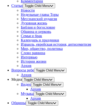
Комментарии
Статьи
Toggle Child Menu
Новости
Недельные главы Торы
Мессианский иудаизм
Духовная жизнь
Библия и богословие
Община и церковь
Семья и брак
Календарь и праздники
Израиль, еврейская история, антисемитизм
Мир, общество, политика
Слово раввина
Интервью
Истории жизни
Архив
Вопросы ребе
Toggle Child Menu
Архив
Медиа
Toggle Child Menu
Видео
Toggle Child Menu
Архив
Музыка
Toggle Child Menu
Архив
Общины
Toggle Child Menu