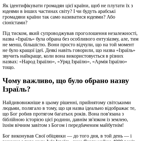
Як ідентифікувати громадян цієї країни, щоб не плутати їх з
юдеями в інших частинах світу? І чи будуть арабські
громадяни країни так само називатися юдеями? Або
сіоністами?
Під тиском, який супроводжував проголошення незалежності,
назва «Ізраїль» була обрана без особливого ентузіазму, але, тим
не менш, більшістю. Вони просто відчули, що на той момент
не було кращої ідеї. Деякі навіть говорили, що назва «Ізраїль»
звучить найкраще, коли вона використовується в різних
назвах: «Народ Ізраїлю», «Уряд Ізраїлю», «Армія Ізраїлю»
тощо.
Чому важливо, що було обрано назву
Ізраїль?
Найдивовижніше в цьому рішенні, прийнятому світськими
людьми, полягало в тому, що ця назва ідеально відображає те,
що Бог робив протягом багатьох років. Вона пов'язана з
біблійною історією цієї родини, давнім зв'язком із землею,
їхнім вічним завітом з Богом і передбаченим майбутнім!
Бог виконував Свої обіцянки — до того дня, в той день — і