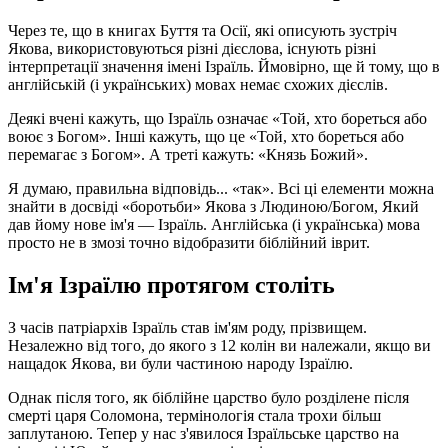
Через те, що в книгах Буття та Осії, які описують зустріч
Якова, використовуються різні дієслова, існують різні
інтерпретації значення імені Ізраїль. Ймовірно, ще й тому, що в
англійській (і українських) мовах немає схожих дієслів.
Деякі вчені кажуть, що Ізраїль означає «Той, хто бореться або
воює з Богом». Інші кажуть, що це «Той, хто бореться або
перемагає з Богом». А треті кажуть: «Князь Божий».
Я думаю, правильна відповідь... «так». Всі ці елементи можна
знайти в досвіді «боротьби» Якова з Людиною/Богом, Який
дав йому нове ім'я — Ізраїль. Англійська (і українська) мова
просто не в змозі точно відобразити біблійний іврит.
Ім'я Ізраїлю протягом століть
З часів патріархів Ізраїль став ім'ям роду, прізвищем.
Незалежно від того, до якого з 12 колін ви належали, якщо ви
нащадок Якова, ви були частиною народу Ізраїлю.
Однак після того, як біблійне царство було розділене після
смерті царя Соломона, термінологія стала трохи більш
заплутаною. Тепер у нас з'явилося Ізраїльське царство на