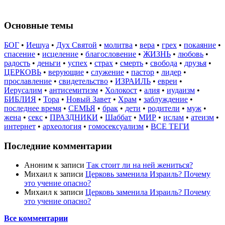
Основные темы
БОГ
•
Иешуа
•
Дух Святой
•
молитва
•
вера
•
грех
•
покаяние
•
спасение
•
исцеление
•
благословение
•
ЖИЗНЬ
•
любовь
•
радость
•
деньги
•
успех
•
страх
•
смерть
•
свобода
•
друзья
•
ЦЕРКОВЬ
•
верующие
•
служение
•
пастор
•
лидер
•
прославление
•
свидетельство
•
ИЗРАИЛЬ
•
евреи
•
Иерусалим
•
антисемитизм
•
Холокост
•
алия
•
иудаизм
•
БИБЛИЯ
•
Тора
•
Новый Завет
•
Храм
•
заблуждение
•
последнее время
•
СЕМЬЯ
•
брак
•
дети
•
родители
•
муж
•
жена
•
секс
•
ПРАЗДНИКИ
•
Шаббат
•
МИР
•
ислам
•
атеизм
•
интернет
•
археология
•
гомосексуализм
•
ВСЕ ТЕГИ
Последние комментарии
Аноним
к записи
Так стоит ли на ней жениться?
Михаил
к записи
Церковь заменила Израиль? Почему
это учение опасно?
Михаил
к записи
Церковь заменила Израиль? Почему
это учение опасно?
Все комментарии