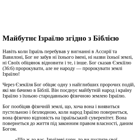
Майбутнє Ізраїлю згідно з Біблією
Навіть коли Ізраїль перебував у вигнанні в Ассирії та
Вавилоні, Бог не забув ні їхнього імені, ні назви їхньої землі,
ні Своїх обіцянок відновити і те, і інше. Бог сказав Єзекіїлю
(36:6) пророкувати, але не народу — пророкувати землі
Ізраїлю!
Через Єзекіїля Бог обіцяє одну з найглибших пророчих подій,
які ми бачимо в Біблії. Він поєднує майбутній народ і країну
Ізраїлю з їхньою стародавньою фізичною землею Ізраїлю.
Бог пообіцяв фізичній землі, що, хоча вона і виявиться
пустельною і безлюдною, коли народ Ізраїлю повернеться,
вона фізично відповість на ізраїльський суверенітет. Вона
повернеться до життя під законним правом власності, даним
Богом.
«Що ж до вас, Ізраїлеві гори, то ви пустите свої