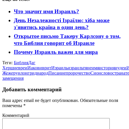
Что значит имя Израиль?
День Незалежності Ізраїлю: хіба може
з'явитись країна в один день?
Открытое письмо Такеру Карлсону о том,
что Библия говорит об Израиле
Почему Израиль важен для мира
Теги:
Библия
Даг
Херши
евреи
Иаков
иврит
Израиль
израильтяне
имя
история
иудеи
И
Жежерун
лонгрид
народ
Писание
пророчество
Сион
слово
страна
т
замещения
Добавить комментарий
Ваш адрес email не будет опубликован.
Обязательные поля
помечены
*
Комментарий