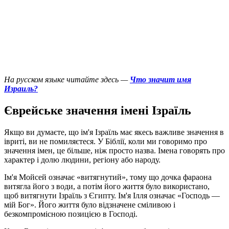
На русском языке читайте здесь —
Что значит имя
Израиль?
Єврейське значення імені Ізраїль
Я
кщо ви думаєте, що ім'я Ізраїль має якесь важливе значення в
івриті, ви не помиляєтеся. У Біблії, коли ми говоримо про
значення імен, це більше, ніж просто назва. Імена говорять про
характер і долю людини, регіону або народу.
Ім'я Мойсей означає «витягнутий», тому що дочка фараона
витягла його з води, а потім його життя було використано,
щоб витягнути Ізраїль з Єгипту. Ім'я Ілля означає «Господь —
мій Бог». Його життя було відзначене сміливою і
безкомпромісною позицією в Господі.