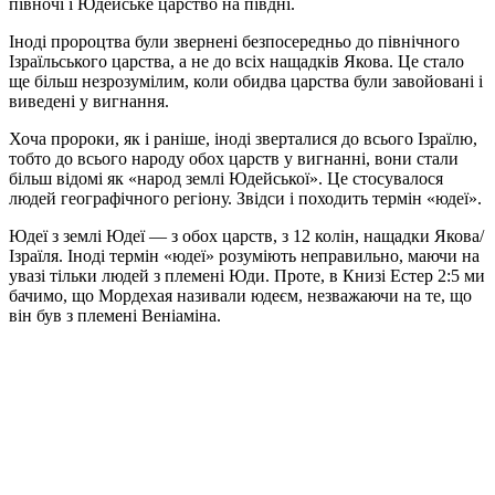
півночі і Юдейське царство на півдні.
Іноді пророцтва були звернені безпосередньо до північного
Ізраїльського царства, а не до всіх нащадків Якова. Це стало
ще більш незрозумілим, коли обидва царства були завойовані і
виведені у вигнання.
Хоча пророки, як і раніше, іноді зверталися до всього Ізраїлю,
тобто до всього народу обох царств у вигнанні, вони стали
більш відомі як «народ землі Юдейської». Це стосувалося
людей географічного регіону. Звідси і походить термін «юдеї».
Юдеї з землі Юдеї — з обох царств, з 12 колін, нащадки Якова/
Ізраїля. Іноді термін «юдеї» розуміють неправильно, маючи на
увазі тільки людей з племені Юди. Проте, в Книзі Естер 2:5 ми
бачимо, що Мордехая називали юдеєм, незважаючи на те, що
він був з племені Веніаміна.