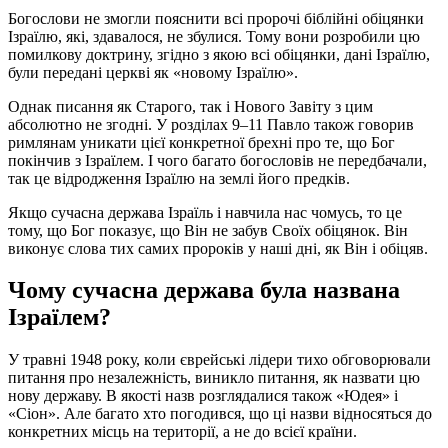
Богослови не змогли пояснити всі пророчі біблійні обіцянки
Ізраїлю, які, здавалося, не збулися. Тому вони розробили цю
помилкову доктрину, згідно з якою всі обіцянки, дані Ізраїлю,
були передані церкві як «новому Ізраїлю».
Однак писання як Старого, так і Нового Завіту з цим
абсолютно не згодні. У розділах 9–11 Павло також говорив
римлянам уникати цієї конкретної брехні про те, що Бог
покінчив з Ізраїлем. І чого багато богословів не передбачали,
так це відродження Ізраїлю на землі його предків.
Якщо сучасна держава Ізраїль і навчила нас чомусь, то це
тому, що Бог показує, що Він не забув Своїх обіцянок. Він
виконує слова тих самих пророків у наші дні, як Він і обіцяв.
Чому сучасна держава була названа
Ізраїлем?
У травні 1948 року, коли єврейські лідери тихо обговорювали
питання про незалежність, виникло питання, як назвати цю
нову державу. В якості назв розглядалися також «Юдея» і
«Сіон». Але багато хто погодився, що ці назви відносяться до
конкретних місць на території, а не до всієї країни.