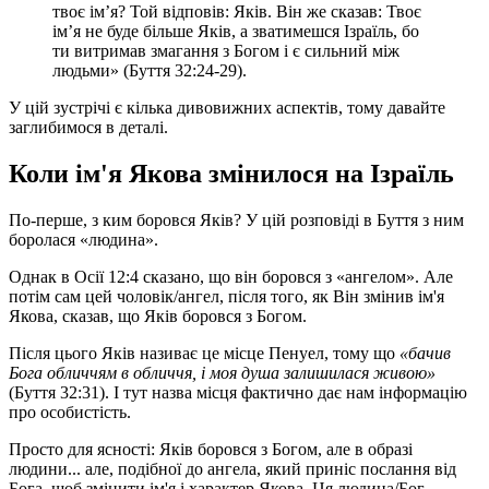
твоє ім’я? Той відповів: Яків. Він же сказав: Твоє
ім’я не буде більше Яків, а зватимешся Ізраїль, бо
ти витримав змагання з Богом і є сильний між
людьми» (Буття 32:24-29).
У цій зустрічі є кілька дивовижних аспектів, тому давайте
заглибимося в деталі.
Коли ім'я Якова змінилося на Ізраїль
По-перше, з ким боровся Яків? У цій розповіді в Буття з ним
боролася «людина».
Однак в Осії 12:4 сказано, що він боровся з «ангелом». Але
потім сам цей чоловік/ангел, після того, як Він змінив ім'я
Якова, сказав, що Яків боровся з Богом.
Після цього Яків називає це місце Пенуел, тому що
«бачив
Бога обличчям в обличчя, і моя душа залишилася живою»
(Буття 32:31). І тут назва місця фактично дає нам інформацію
про особистість.
Просто для ясності: Яків боровся з Богом, але в образі
людини... але, подібної до ангела, який приніс послання від
Бога, щоб змінити ім'я і характер Якова. Ця людина/Бог