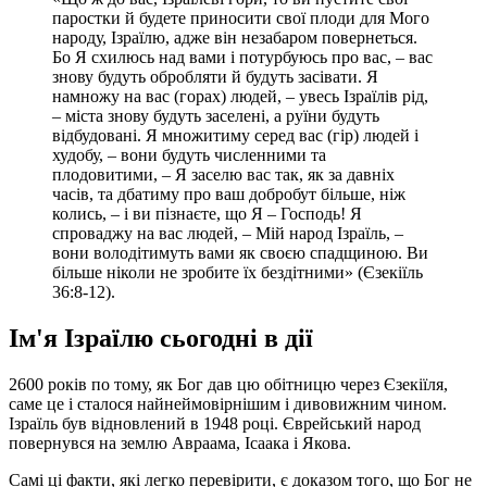
паростки й будете приносити свої плоди для Мого
народу, Ізраїлю, адже він незабаром повернеться.
Бо Я схилюсь над вами і потурбуюсь про вас, – вас
знову будуть обробляти й будуть засівати. Я
намножу на вас (горах) людей, – увесь Ізраїлів рід,
– міста знову будуть заселені, а руїни будуть
відбудовані. Я множитиму серед вас (гір) людей і
худобу, – вони будуть численними та
плодовитими, – Я заселю вас так, як за давніх
часів, та дбатиму про ваш добробут більше, ніж
колись, – і ви пізнаєте, що Я – Господь! Я
спроваджу на вас людей, – Мій народ Ізраїль, –
вони володітимуть вами як своєю спадщиною. Ви
більше ніколи не зробите їх бездітними» (Єзекіїль
36:8-12).
Ім'я Ізраїлю сьогодні в дії
2600 років по тому, як Бог дав цю обітницю через Єзекіїля,
саме це і сталося найнеймовірнішим і дивовижним чином.
Ізраїль був відновлений в 1948 році. Єврейський народ
повернувся на землю Авраама, Ісаака і Якова.
Самі ці факти, які легко перевірити, є доказом того, що Бог не