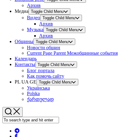
Архив
Медиа
Toggle Child Menu
Видео
Toggle Child Menu
Архив
Музыка
Toggle Child Menu
Архив
Общины
Toggle Child Menu
Новости общин
Current Page Parent
Межобщинные события
Календарь
Контакты
Toggle Child Menu
Блог портала
Как помочь сайту
PL UA GE
Toggle Child Menu
Українська
Polska
ქართულად