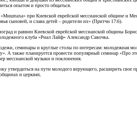
литься опытом и просто общаться.
«Мишпаха» при Киевской еврейской мессианской общине и Мес
вья сыновей, и слава детей – родители их» (Притчи 17:6).
оград и раввин Киевской еврейской мессианской общины Борис 
олодежного клуба «Риал Лайф» Александр Савочка.
дежи, семинары и круглые столы по интересам: молодежная мол
ну». А также планируется провести популярный семинар «Про 
чер мессианской музыки и поклонения.
ику утвердиться на пути молодого верующего, расширить свое 
общинах и церквях.