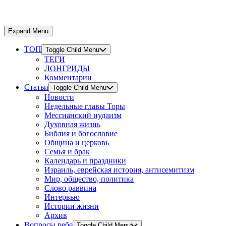
Expand Menu
ТОП
Toggle Child Menu
ТЕГИ
ЛОНГРИДЫ
Комментарии
Статьи
Toggle Child Menu
Новости
Недельные главы Торы
Мессианский иудаизм
Духовная жизнь
Библия и богословие
Община и церковь
Семья и брак
Календарь и праздники
Израиль, еврейская история, антисемитизм
Мир, общество, политика
Слово раввина
Интервью
Истории жизни
Архив
Вопросы ребе
Toggle Child Menu