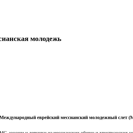
ссианская молодежь
еждународный еврейский мессианский молодежный слет (МЕ
ММС, юноши и девушки из мессианских общин и христианских це