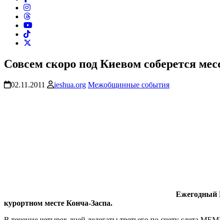
Совсем скоро под Киевом соберется ме
02.11.2011
ieshua.org
Межобщинные события
Ежегодный М
курортном месте Конча-Заспа.
В течение четырех дней делегаты третьего по счету слета МЕ