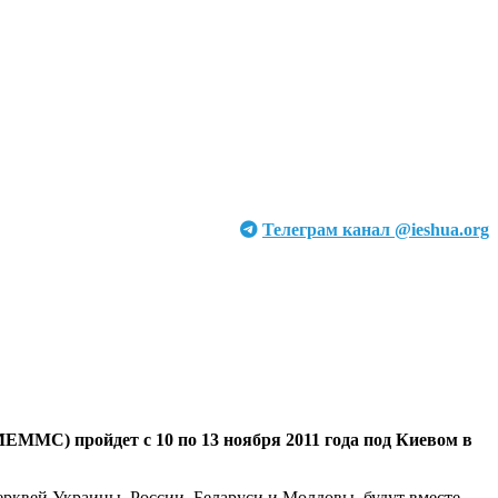
Телеграм канал @ieshua.org
ММС) пройдет с 10 по 13 ноября 2011 года под Киевом в
рквей Украины, России, Беларуси и Молдовы, будут вместе