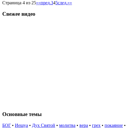
Страница 4 из 25
««
пред.
3
4
5
след.
»»
Свежее видео
Основные темы
БОГ
•
Иешуа
•
Дух Святой
•
молитва
•
вера
•
грех
•
покаяние
•