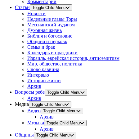
Комментарии
Статьи
Toggle Child Menu
Новости
Недельные главы Торы
Мессианский иудаизм
Духовная жизнь
Библия и богословие
Община и церковь
Семья и брак
Календарь и праздники
Израиль, еврейская история, антисемитизм
Мир, общество, политика
Слово раввина
Интервью
Истории жизни
Архив
Вопросы ребе
Toggle Child Menu
Архив
Медиа
Toggle Child Menu
Видео
Toggle Child Menu
Архив
Музыка
Toggle Child Menu
Архив
Общины
Toggle Child Menu