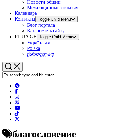
Новости общин
Межобщинные события
Календарь
Контакты
Toggle Child Menu
Блог портала
Как помочь сайту
PL UA GE
Toggle Child Menu
Українська
Polska
ქართულად
благословение