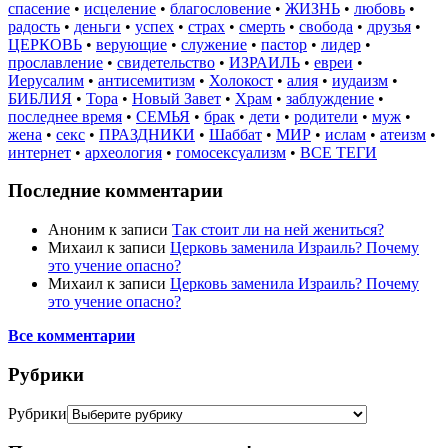
спасение
•
исцеление
•
благословение
•
ЖИЗНЬ
•
любовь
•
радость
•
деньги
•
успех
•
страх
•
смерть
•
свобода
•
друзья
•
ЦЕРКОВЬ
•
верующие
•
служение
•
пастор
•
лидер
•
прославление
•
свидетельство
•
ИЗРАИЛЬ
•
евреи
•
Иерусалим
•
антисемитизм
•
Холокост
•
алия
•
иудаизм
•
БИБЛИЯ
•
Тора
•
Новый Завет
•
Храм
•
заблуждение
•
последнее время
•
СЕМЬЯ
•
брак
•
дети
•
родители
•
муж
•
жена
•
секс
•
ПРАЗДНИКИ
•
Шаббат
•
МИР
•
ислам
•
атеизм
•
интернет
•
археология
•
гомосексуализм
•
ВСЕ ТЕГИ
Последние комментарии
Аноним
к записи
Так стоит ли на ней жениться?
Михаил
к записи
Церковь заменила Израиль? Почему
это учение опасно?
Михаил
к записи
Церковь заменила Израиль? Почему
это учение опасно?
Все комментарии
Рубрики
Рубрики