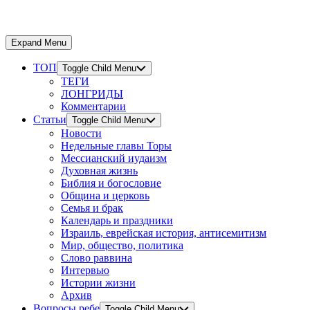
Expand Menu
ТОП
Toggle Child Menu
ТЕГИ
ЛОНГРИДЫ
Комментарии
Статьи
Toggle Child Menu
Новости
Недельные главы Торы
Мессианский иудаизм
Духовная жизнь
Библия и богословие
Община и церковь
Семья и брак
Календарь и праздники
Израиль, еврейская история, антисемитизм
Мир, общество, политика
Слово раввина
Интервью
Истории жизни
Архив
Вопросы ребе
Toggle Child Menu