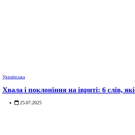
Українська
Хвала і поклоніння на івриті: 6 слів, як
25.07.2025