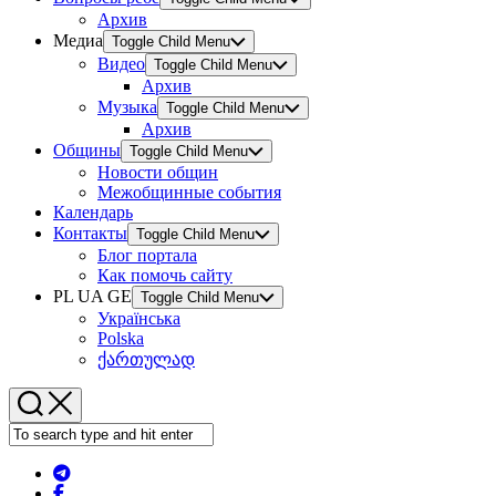
Архив
Медиа
Toggle Child Menu
Видео
Toggle Child Menu
Архив
Музыка
Toggle Child Menu
Архив
Общины
Toggle Child Menu
Новости общин
Межобщинные события
Календарь
Контакты
Toggle Child Menu
Блог портала
Как помочь сайту
PL UA GE
Toggle Child Menu
Українська
Polska
ქართულად