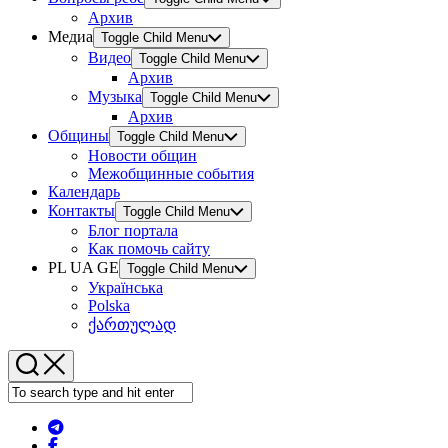
Архив
Медиа
Toggle Child Menu
Видео
Toggle Child Menu
Архив
Музыка
Toggle Child Menu
Архив
Общины
Toggle Child Menu
Новости общин
Межобщинные события
Календарь
Контакты
Toggle Child Menu
Блог портала
Как помочь сайту
PL UA GE
Toggle Child Menu
Українська
Polska
ქართულად