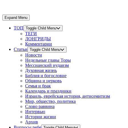
Expand Menu
ТОП
Toggle Child Menu
ТЕГИ
ЛОНГРИДЫ
Комментарии
Статьи
Toggle Child Menu
Новости
Недельные главы Торы
Мессианский иудаизм
Духовная жизнь
Библия и богословие
Община и церковь
Семья и брак
Календарь и праздники
Израиль, еврейская история, антисемитизм
Мир, общество, политика
Слово раввина
Интервью
Истории жизни
Архив
Вопросы ребе
Toggle Child Menu