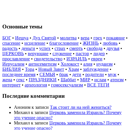
Основные темы
БОГ
•
Иешуа
•
Дух Святой
•
молитва
•
вера
•
грех
•
покаяние
•
спасение
•
исцеление
•
благословение
•
ЖИЗНЬ
•
любовь
•
радость
•
деньги
•
успех
•
страх
•
смерть
•
свобода
•
друзья
•
ЦЕРКОВЬ
•
верующие
•
служение
•
пастор
•
лидер
•
прославление
•
свидетельство
•
ИЗРАИЛЬ
•
евреи
•
Иерусалим
•
антисемитизм
•
Холокост
•
алия
•
иудаизм
•
БИБЛИЯ
•
Тора
•
Новый Завет
•
Храм
•
заблуждение
•
последнее время
•
СЕМЬЯ
•
брак
•
дети
•
родители
•
муж
•
жена
•
секс
•
ПРАЗДНИКИ
•
Шаббат
•
МИР
•
ислам
•
атеизм
•
интернет
•
археология
•
гомосексуализм
•
ВСЕ ТЕГИ
Последние комментарии
Аноним
к записи
Так стоит ли на ней жениться?
Михаил
к записи
Церковь заменила Израиль? Почему
это учение опасно?
Михаил
к записи
Церковь заменила Израиль? Почему
это учение опасно?