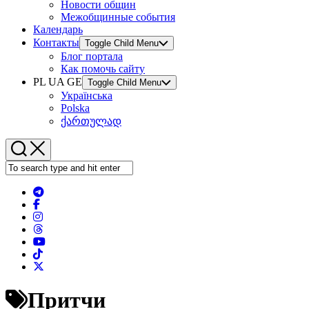
Новости общин
Межобщинные события
Календарь
Контакты
Toggle Child Menu
Блог портала
Как помочь сайту
PL UA GE
Toggle Child Menu
Українська
Polska
ქართულად
Притчи