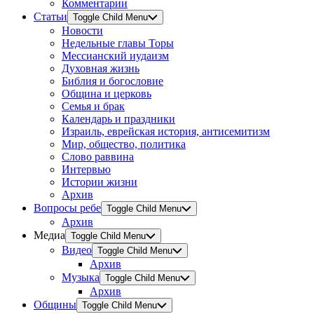
Комментарии
Статьи
Toggle Child Menu
Новости
Недельные главы Торы
Мессианский иудаизм
Духовная жизнь
Библия и богословие
Община и церковь
Семья и брак
Календарь и праздники
Израиль, еврейская история, антисемитизм
Мир, общество, политика
Слово раввина
Интервью
Истории жизни
Архив
Вопросы ребе
Toggle Child Menu
Архив
Медиа
Toggle Child Menu
Видео
Toggle Child Menu
Архив
Музыка
Toggle Child Menu
Архив
Общины
Toggle Child Menu