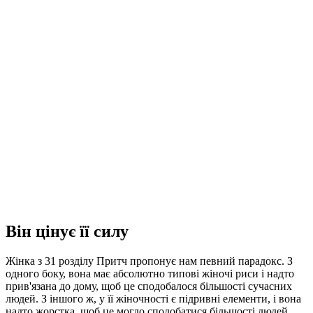
Він цінує її силу
Жінка з 31 розділу Притч пропонує нам певний парадокс. З
одного боку, вона має абсолютно типові жіночі риси і надто
прив'язана до дому, щоб це сподобалося більшості сучасних
людей. З іншого ж, у її жіночності є підривні елементи, і вона
надто жорстка, щоб це могло сподобатися більшості людей,