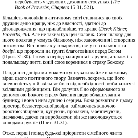
перебувають у здорових духовних стосунках (
The
Book of Proverbs, Chapters
15-31, 521).
Більшість чоловіків в античному світі ставилися до своїх
дружин дещо краще, ніж до власності, здатної до
дітонародження: що привабливіше, то краще (
Derek Kidner,
Proverbs, 46
). Але не таким був цей чоловік. Сенс шлюбу для
нього полягав у чомусь більшому, ніж задоволення і створення
потомства. Він полягав у товаристві, почутті спільності та
довірі
, що проросли на ґрунті благоговіння перед Богом
(Прит. 31:30). І тому в період залицяння і заручин, а також і в
подальшому житті їхній союз коренився в страху Божому.
Плоди цієї довіри ми можемо куштувати майже в кожному
вірші цього поетичного твору. Зазначте, зокрема, що його
впевненість у ній звільняє його від необхідності розбиратися зі
всілякими дрібницями. Він долучив її до сформованого за
допомогою Божого страху бачення щодо облаштування
будинку, і вона з ним душею і серцем. Вона розквітає в цьому
просторі беззастережної довіри, займаючись жіночою
роботою: збираючи, купуючи, продаючи, забезпечуючи,
навчаючи, даючи та виробляючи; він же насолоджується
«плодами рук її» (Прит. 31:31).
Отже, перш і понад будь-які пріоритети сімейного життя