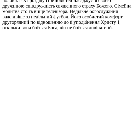
чоловік із 31 розділу Приповістей насаджує зі своєю
дружиною співдружність священного страху Божого. Сімейна
молитва стоїть вище телевізора. Недільне богослужіння
важливіше за недільний футбол. Його особистий комфорт
другорядний по відношенню до її уподібнення Христу. І,
оскільки вона боїться Бога, він не боїться довіряти їй.