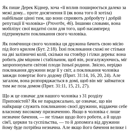
Як пише Дерек Кіднер, хоча «її вплив поширюється далеко за
межі дому... проте досягнення її (як вона того й хотіла)
найбільше цінні тим, що вони сприяють добробуту і добрій
репутації її чоловіка» (
Proverbs, 46
). Іншими словами, вона
мобілізує свої видатні сили для того, щоб насамперед
підтримувати покликання свого чоловіка.
Як помічниця свого чоловіка ця дружина бачить свою місію
під його крилом (Бут. 2:18). Їхні покликання схожі не стільки
на дві залізничні колії, скільки на стовбур і гілки дерева: вона
робить дім міцним і стабільним, щоб він, розгалужуючись, міг
запропонувати світові плоди їхньої родини. Звісно, нерідко
покликання дружини веде її у світ, а покликання чоловіка
завжди повертає його додому (Прит. 31:14, 16, 20, 24). Але
загалом, вона розпоряджається в домі, щоб він міг займатися
тим же поза домом (Прит. 31:11, 15, 21, 27).
Що ж це означає для нашого чоловіка з 31 розділу
Приповістей? Як не парадоксально, це означає, що він
найкраще служить покликанню своєї дружини, віддаючи себе
власному високому призначенню. Якщо в чоловіка є лише
незначне бачення, — не тільки щодо його роботи, а й щодо
сім'ї, церкви та суспільства, — то й допомога від дружини
йому буде потрібна незначна. Але якщо його бачення велике і