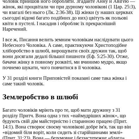
чоловік прийшов його обробляти. Згадайте Анну й Авігею —
жінок, які процвітали чи при дурному чоловікові (1 Цар. 25:3),
чи взагалі без нього (Лк. 2:36-38). Ці жінки (у наших церквах
сьогодні відомі багато подібних до них) цвітуть як польові
квіти в пустелі. І насадив і обробляє їх прекрасніший
Наречений.
І все ж, Писання велить земним чоловікам наслідувати цього
Небесного Чоловіка. А саме, практикуючи Христоподібне
хліборобство в шлюбі, вирощувати своїх дружин так, щоб
вони досягали дедалі більшої пишноти (Еф. 5:25-30). Отже,
бачачи жінку в повному розквіті, ми вчинимо мудро, якщо
почнемо шукати, чого повчитися в її чоловіка.
У 31 розділі книги Приповістей показані саме така жінка і
саме такий чоловік.
Землеробство в шлюбі
Багато чоловіків мріють про те, щоб мати дружину з 31
розділу Притч. Вона одна з тих «наймудріших жінок», що
будують свій дім майстерністю і старанною працею (Прит.
14:1). Вона створює своєму чоловікові добре ім'я, так що він
«відомий біля воріт, коли сидить зі старійшинами землі»
(Прит. 31:23). Вона — безумовне і беззастережне «благо»