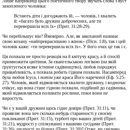
Лише наприкінці цього поетичного твору звучать слова з вуст
захопленого чоловіка:
Встають діти і догоджають їй, — чоловік, і хвалить
її: «багато було дружин доброчесних, але ти
перевершила всіх їх» (Прит. 31:28-29).
Чи перебільшує він? Ймовірно. Але, як закоханий називає
свою кохану «найпрекраснішою з жінок» (Пісн. 1:8), так і цей
чоловік каже: «ти перевершила всіх їх». У його очах це так і є.
Ця похвала не просто реакція на її квітучу красу, а й спосіб
примножити цвітіння. За євангельською логікою (на якій
ґрунтується всяке істинне садівництво), любов породжує
привабливість, а похвала робить гідним похвали. Насамперед
була любов Ісуса, і
потім
уже краса Його нареченої (Еф. 5:25-
27). Чоловік, який відмовляється хвалити дружину, і водночас
очікує, що вона стане гідною похвали, подібний до садівника,
який відмовляється поливати рослини, поки вони не
виростуть.
Чи є у вашій дружині щось гідне довіри (Прит. 31:11), чи
проявляє вона хоч скільки-небудь старанності у своєму
покликанні (Прит. 31:15), турботі про ваших дітей (Прит.
31:21), мудрості у спілкуванні з вашими сусідами (Прит.
31:26), щедрості до бідних (Прит. 31:20)? Отже, ви сміливо