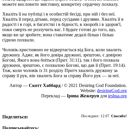
можете висловити змістовну, конкретну сердечну похвалу.
Хваліть її на публіці і в особистій бесіді, при ній і без неї.
Хваліть її перед дітьми, перед сусідами і друзями. Хваліть її в
радості і в горі, в багатстві і в бідності, в хворобі і в здоров'ї,
поки смерть не розлучить вас. І будьте готові до того, що,
якщо ви це зробите, вона ставатиме дедалі більш і більш
гідною похвали.
Чоловік-християнин не відвертається від Бога, коли хвалить
дружину. Адже, як його довіра дружині, зрештою, є довірою
Богові, Якого вона боїться (Прит. 31:11), так і його похвала
дружини, зрештою, є похвалою Богові, що дав її (Прит. 19:14).
Тож, коли чоловік із 31 розділу Притч хвалить дружину за
справу її рук, він хвалить Бога за справу Його рук — за неї.
Автор —
Скотт Хаббард
/ © 2021 Desiring God Foundation.
Website:
desiringGod.org
Переклад —
Ірина Жежерун
для
ieshua.org
Пожертвовать
Последнее: 12.07.
Спасибо!
Поделиться:
Подписывайтесь: