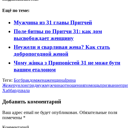
Ещё по теме:
Мужчина из 31 главы Притчей
Поле битвы по Притчи 31: как дом
высвобождает женщину
Неужели я сварливая жена? Как стать
добропогодной женой
Чому жінка з Приповістей 31 не може бути
вашим еталоном
Теги:
Бог
брак
дом
жена
женщина
Ірина
Жежерун
лонгрид
муж
мужчина
отношения
помощь
призвание
при
Хаббард
хвала
Добавить комментарий
Ваш адрес email не будет опубликован.
Обязательные поля
помечены
*
Комментарий