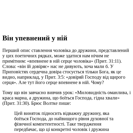
Він упевнений у ній
Перший опис ставлення чоловіка до дружини, представлений
у цих поетичних рядках, може здатися нам нічим не
примітним: «впевнене в ній серце чоловіка» (Прит. 31:11).
Слова: «він їй довіряє» нас не дивують, хоча мали б. У
Приповістях сердечна довіра стосується тільки Бога, як це
видно, наприклад, у Прит. 3:5: «довіряй Господу від щирого
серця». Але тут його серце впевнене в ній. Чому?
Тому що він завчасно вивчив урок: «Миловидність оманлива, і
краса марна, а дружина, що боїться Господа, гідна хвали»
(Прит. 31:30). Брюс Волтке пише:
Цей виняток підносить відважну дружину, яка
боїться Господа, до найвищого рівня духовної та
фізичної компетентності. Таке твердження
передбачає, що ці конкретні чоловік і дружина