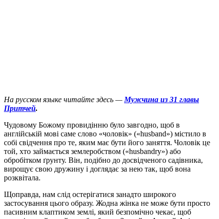
На русском языке читайте здесь —
Мужчина из 31 главы
Притчей
.
Ч
удовому Божому провидінню було завгодно, щоб в
англійській мові саме слово «чоловік» («husband») містило в
собі свідчення про те, яким має бути його заняття. Чоловік це
той, хто займається землеробством («husbandry») або
обробітком ґрунту. Він, подібно до досвідченого садівника,
вирощує свою дружину і доглядає за нею так, щоб вона
розквітала.
Щоправда, нам слід остерігатися занадто широкого
застосування цього образу. Жодна жінка не може бути просто
пасивним клаптиком землі, який безпомічно чекає, щоб