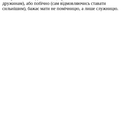
дружинам), або побічно (сам відмовляючись ставати
сильнішим), бажає мати не помічницю, а лише служницю.