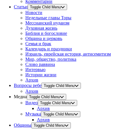
Комментарии
Статьи
Toggle Child Menu
Новости
Недельные главы Торы
Мессианский иудаизм
Духовная жизнь
Библия и богословие
Община и церковь
Семья и брак
Календарь и праздники
Израиль, еврейская история, антисемитизм
Мир, общество, политика
Слово раввина
Интервью
Истории жизни
Архив
Вопросы ребе
Toggle Child Menu
Архив
Медиа
Toggle Child Menu
Видео
Toggle Child Menu
Архив
Музыка
Toggle Child Menu
Архив
Общины
Toggle Child Menu