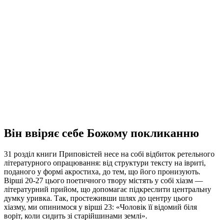
Він ввіряє себе Божому покликанню
31 розділ книги Приповістей несе на собі відбиток ретельного
літературного опрацювання: від структури тексту на івриті,
поданого у формі акростиха, до тем, що його пронизують.
Вірші 20-27 цього поетичного твору містять у собі хіазм —
літературний прийом, що допомагає підкреслити центральну
думку уривка. Так, простеживши шлях до центру цього
хіазму, ми опинимося у вірші 23: «Чоловік її відомий біля
воріт, коли сидить зі старійшинами землі».