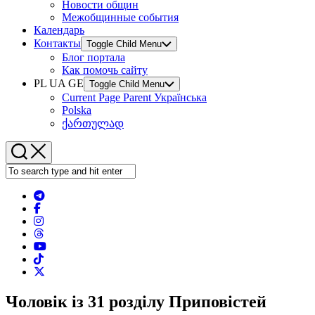
Новости общин
Межобщинные события
Календарь
Контакты
Toggle Child Menu
Блог портала
Как помочь сайту
PL UA GE
Toggle Child Menu
Current Page Parent
Українська
Polska
ქართულად
Чоловік із 31 розділу Приповістей