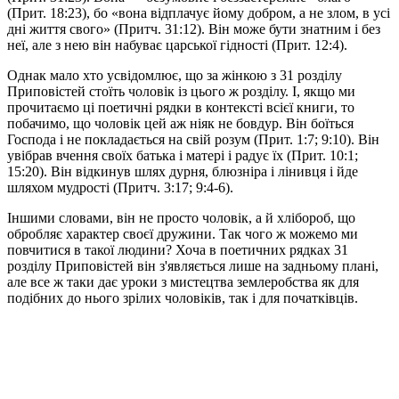
(Прит. 18:23), бо «вона відплачує йому добром, а не злом, в усі
дні життя свого» (Притч. 31:12). Він може бути знатним і без
неї, але з нею він набуває царської гідності (Прит. 12:4).
Однак мало хто усвідомлює, що за жінкою з 31 розділу
Приповістей стоїть чоловік із цього ж розділу. І, якщо ми
прочитаємо ці поетичні рядки в контексті всієї книги, то
побачимо, що чоловік цей аж ніяк не бовдур. Він боїться
Господа і не покладається на свій розум (Прит. 1:7; 9:10). Він
увібрав вчення своїх батька і матері і радує їх (Прит. 10:1;
15:20). Він відкинув шлях дурня, блюзніра і лінивця і йде
шляхом мудрості (Притч. 3:17; 9:4-6).
Іншими словами, він не просто чоловік, а й хлібороб, що
обробляє характер своєї дружини. Так чого ж можемо ми
повчитися в такої людини? Хоча в поетичних рядках 31
розділу Приповістей він з'являється лише на задньому плані,
але все ж таки дає уроки з мистецтва землеробства як для
подібних до нього зрілих чоловіків, так і для початківців.