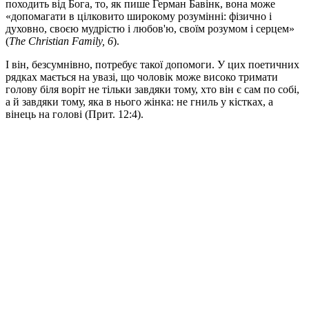
походить від Бога, то, як пише Герман Бавінк, вона може
«допомагати в цілковито широкому розумінні: фізично і
духовно, своєю мудрістю і любов'ю, своїм розумом і серцем»
(
The Christian Family, 6
).
І він, безсумнівно, потребує такої допомоги. У цих поетичних
рядках мається на увазі, що чоловік може високо тримати
голову біля воріт не тільки завдяки тому, хто він є сам по собі,
а й завдяки тому, яка в нього жінка: не гниль у кістках, а
вінець на голові (Прит. 12:4).