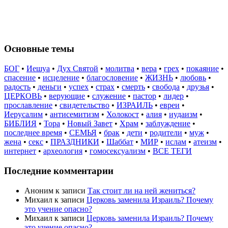
Основные темы
БОГ
•
Иешуа
•
Дух Святой
•
молитва
•
вера
•
грех
•
покаяние
•
спасение
•
исцеление
•
благословение
•
ЖИЗНЬ
•
любовь
•
радость
•
деньги
•
успех
•
страх
•
смерть
•
свобода
•
друзья
•
ЦЕРКОВЬ
•
верующие
•
служение
•
пастор
•
лидер
•
прославление
•
свидетельство
•
ИЗРАИЛЬ
•
евреи
•
Иерусалим
•
антисемитизм
•
Холокост
•
алия
•
иудаизм
•
БИБЛИЯ
•
Тора
•
Новый Завет
•
Храм
•
заблуждение
•
последнее время
•
СЕМЬЯ
•
брак
•
дети
•
родители
•
муж
•
жена
•
секс
•
ПРАЗДНИКИ
•
Шаббат
•
МИР
•
ислам
•
атеизм
•
интернет
•
археология
•
гомосексуализм
•
ВСЕ ТЕГИ
Последние комментарии
Аноним
к записи
Так стоит ли на ней жениться?
Михаил
к записи
Церковь заменила Израиль? Почему
это учение опасно?
Михаил
к записи
Церковь заменила Израиль? Почему
это учение опасно?