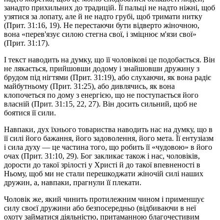
занадто прихильних до традицій. Її пальці не надто ніжні, щоб
узятися за лопату, але й не надто грубі, щоб тримати нитку
(Прит. 31:16, 19). Не перестаючи бути відверто жіночною,
вона «перев'язує силою стегна свої, і зміцнює м'язи свої»
(Прит. 31:17).
І текст наводить на думку, що її чоловікові це подобається. Він
не лякається, прийшовши додому і знайшовши дружину з
брудом під нігтями (Прит. 31:19), або слухаючи, як вона радіє
майбутньому (Прит. 31:25), або дивлячись, як вона
клопочеться по дому з енергією, що не поступається його
власній (Прит. 31:15, 22, 27). Він досить сильний, щоб не
боятися її сили.
Навпаки, дух їхнього товариства наводить нас на думку, що в
її силі його бажання, його задоволення, його мета. Її ентузіазм
і сила духу — це частина того, що робить її «чудовою» в його
очах (Прит. 31:10, 29). Бог закликає також і нас, чоловіків,
дорости до такої зрілості у Христі й до такої впевненості в
Ньому, щоб ми не стали перешкоджати жіночій силі наших
дружин, а, навпаки, прагнули її плекати.
Чоловік же, який чинить протилежним чином і применшує
силу своєї дружини або безпосередньо (відбиваючи в неї
охоту займатися діяльністю, притаманною благочестивим