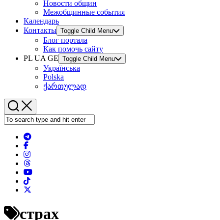
Новости общин
Межобщинные события
Календарь
Контакты
Toggle Child Menu
Блог портала
Как помочь сайту
PL UA GE
Toggle Child Menu
Українська
Polska
ქართულად
страх