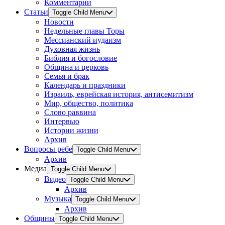
Комментарии
Статьи
Toggle Child Menu
Новости
Недельные главы Торы
Мессианский иудаизм
Духовная жизнь
Библия и богословие
Община и церковь
Семья и брак
Календарь и праздники
Израиль, еврейская история, антисемитизм
Мир, общество, политика
Слово раввина
Интервью
Истории жизни
Архив
Вопросы ребе
Toggle Child Menu
Архив
Медиа
Toggle Child Menu
Видео
Toggle Child Menu
Архив
Музыка
Toggle Child Menu
Архив
Общины
Toggle Child Menu