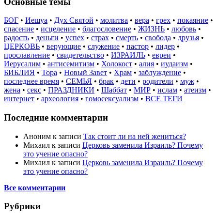
Основные темы
БОГ
•
Иешуа
•
Дух Святой
•
молитва
•
вера
•
грех
•
покаяние
•
спасение
•
исцеление
•
благословение
•
ЖИЗНЬ
•
любовь
•
радость
•
деньги
•
успех
•
страх
•
смерть
•
свобода
•
друзья
•
ЦЕРКОВЬ
•
верующие
•
служение
•
пастор
•
лидер
•
прославление
•
свидетельство
•
ИЗРАИЛЬ
•
евреи
•
Иерусалим
•
антисемитизм
•
Холокост
•
алия
•
иудаизм
•
БИБЛИЯ
•
Тора
•
Новый Завет
•
Храм
•
заблуждение
•
последнее время
•
СЕМЬЯ
•
брак
•
дети
•
родители
•
муж
•
жена
•
секс
•
ПРАЗДНИКИ
•
Шаббат
•
МИР
•
ислам
•
атеизм
•
интернет
•
археология
•
гомосексуализм
•
ВСЕ ТЕГИ
Последние комментарии
Аноним
к записи
Так стоит ли на ней жениться?
Михаил
к записи
Церковь заменила Израиль? Почему
это учение опасно?
Михаил
к записи
Церковь заменила Израиль? Почему
это учение опасно?
Все комментарии
Рубрики