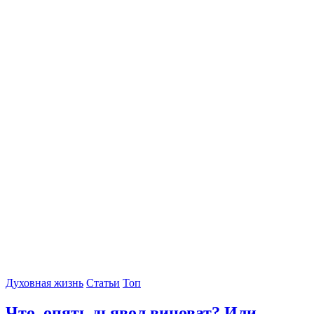
Духовная жизнь
Статьи
Топ
Что, опять дьявол виноват? Или...