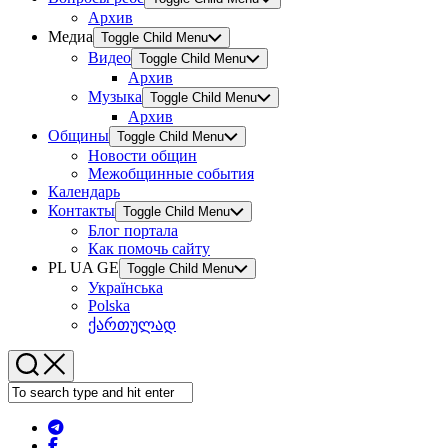
Архив
Медиа
Toggle Child Menu
Видео
Toggle Child Menu
Архив
Музыка
Toggle Child Menu
Архив
Общины
Toggle Child Menu
Новости общин
Межобщинные события
Календарь
Контакты
Toggle Child Menu
Блог портала
Как помочь сайту
PL UA GE
Toggle Child Menu
Українська
Polska
ქართულად