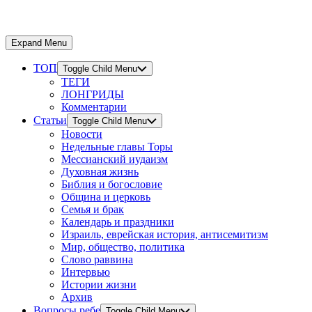
Expand Menu
ТОП
Toggle Child Menu
ТЕГИ
ЛОНГРИДЫ
Комментарии
Статьи
Toggle Child Menu
Новости
Недельные главы Торы
Мессианский иудаизм
Духовная жизнь
Библия и богословие
Община и церковь
Семья и брак
Календарь и праздники
Израиль, еврейская история, антисемитизм
Мир, общество, политика
Слово раввина
Интервью
Истории жизни
Архив
Вопросы ребе
Toggle Child Menu