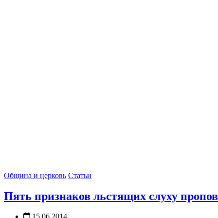
Община и церковь
Статьи
Пять признаков льстящих слуху пропо
15.06.2014