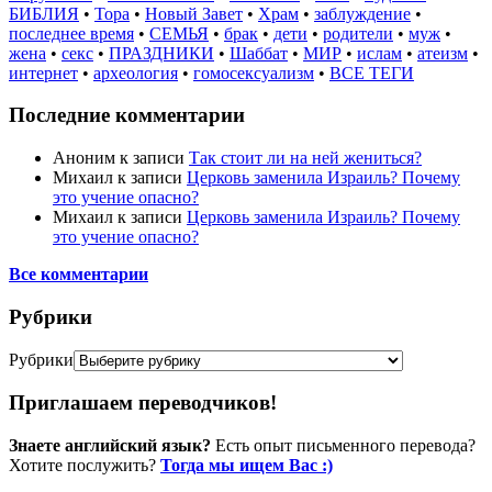
БИБЛИЯ
•
Тора
•
Новый Завет
•
Храм
•
заблуждение
•
последнее время
•
СЕМЬЯ
•
брак
•
дети
•
родители
•
муж
•
жена
•
секс
•
ПРАЗДНИКИ
•
Шаббат
•
МИР
•
ислам
•
атеизм
•
интернет
•
археология
•
гомосексуализм
•
ВСЕ ТЕГИ
Последние комментарии
Аноним
к записи
Так стоит ли на ней жениться?
Михаил
к записи
Церковь заменила Израиль? Почему
это учение опасно?
Михаил
к записи
Церковь заменила Израиль? Почему
это учение опасно?
Все комментарии
Рубрики
Рубрики
Приглашаем переводчиков!
Знаете английский язык?
Есть опыт письменного перевода?
Хотите послужить?
Тогда мы ищем Вас :)