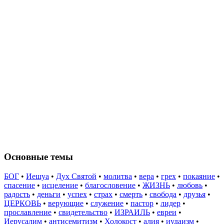
Основные темы
БОГ
•
Иешуа
•
Дух Святой
•
молитва
•
вера
•
грех
•
покаяние
•
спасение
•
исцеление
•
благословение
•
ЖИЗНЬ
•
любовь
•
радость
•
деньги
•
успех
•
страх
•
смерть
•
свобода
•
друзья
•
ЦЕРКОВЬ
•
верующие
•
служение
•
пастор
•
лидер
•
прославление
•
свидетельство
•
ИЗРАИЛЬ
•
евреи
•
Иерусалим
•
антисемитизм
•
Холокост
•
алия
•
иудаизм
•