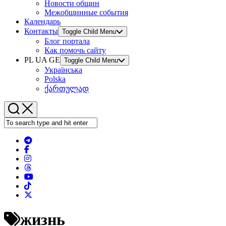
Новости общин
Межобщинные события
Календарь
Контакты
Toggle Child Menu
Блог портала
Как помочь сайту
PL UA GE
Toggle Child Menu
Українська
Polska
ქართულად
жизнь