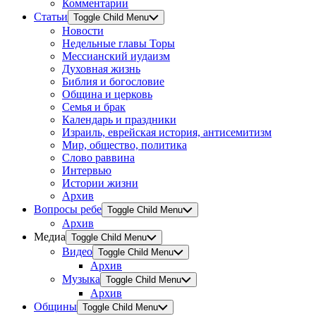
Комментарии
Статьи
Toggle Child Menu
Новости
Недельные главы Торы
Мессианский иудаизм
Духовная жизнь
Библия и богословие
Община и церковь
Семья и брак
Календарь и праздники
Израиль, еврейская история, антисемитизм
Мир, общество, политика
Слово раввина
Интервью
Истории жизни
Архив
Вопросы ребе
Toggle Child Menu
Архив
Медиа
Toggle Child Menu
Видео
Toggle Child Menu
Архив
Музыка
Toggle Child Menu
Архив
Общины
Toggle Child Menu