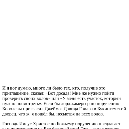
И я вот думаю, много ли было тех, кто, получив это
приглашение, сказал: «Вот досада! Мне же нужно пойти
проверить своих волов» или «У меня есть участок, который
нужно посмотреть». Если бы лорд-камергер по поручению
Королевы пригласил Джеймса Дэвида Гриара в Букингемский
дворец, что ж, я пошёл бы, несмотря на всех волов.
Господь Иисус Христос по Божьему поручению предлагает
вам приглашение на Его брачный пир! Это – самое важное