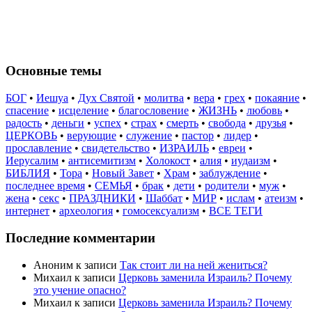
Основные темы
БОГ
•
Иешуа
•
Дух Святой
•
молитва
•
вера
•
грех
•
покаяние
•
спасение
•
исцеление
•
благословение
•
ЖИЗНЬ
•
любовь
•
радость
•
деньги
•
успех
•
страх
•
смерть
•
свобода
•
друзья
•
ЦЕРКОВЬ
•
верующие
•
служение
•
пастор
•
лидер
•
прославление
•
свидетельство
•
ИЗРАИЛЬ
•
евреи
•
Иерусалим
•
антисемитизм
•
Холокост
•
алия
•
иудаизм
•
БИБЛИЯ
•
Тора
•
Новый Завет
•
Храм
•
заблуждение
•
последнее время
•
СЕМЬЯ
•
брак
•
дети
•
родители
•
муж
•
жена
•
секс
•
ПРАЗДНИКИ
•
Шаббат
•
МИР
•
ислам
•
атеизм
•
интернет
•
археология
•
гомосексуализм
•
ВСЕ ТЕГИ
Последние комментарии
Аноним
к записи
Так стоит ли на ней жениться?
Михаил
к записи
Церковь заменила Израиль? Почему
это учение опасно?
Михаил
к записи
Церковь заменила Израиль? Почему