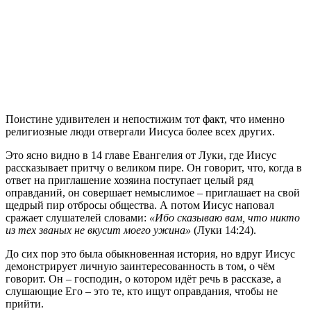
П
оистине удивителен и непостижим тот факт, что именно
религиозные люди отвергали Иисуса более всех других.
Это ясно видно в 14 главе Евангелия от Луки, где Иисус
рассказывает притчу о великом пире. Он говорит, что, когда в
ответ на приглашение хозяина поступает целый ряд
оправданий, он совершает немыслимое – приглашает на свой
щедрый пир отбросы общества. А потом Иисус наповал
сражает слушателей словами:
«Ибо сказываю вам, что никто
из тех званых не вкусит моего ужина»
(Луки 14:24).
До сих пор это была обыкновенная история, но вдруг Иисус
демонстрирует личную заинтересованность в том, о чём
говорит. Он – господин, о котором идёт речь в рассказе, а
слушающие Его – это те, кто ищут оправдания, чтобы не
прийти.