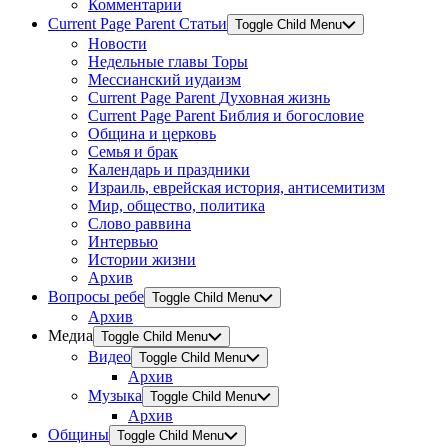
Комментарии
Current Page Parent
Статьи
Toggle Child Menu
Новости
Недельные главы Торы
Мессианский иудаизм
Current Page Parent
Духовная жизнь
Current Page Parent
Библия и богословие
Община и церковь
Семья и брак
Календарь и праздники
Израиль, еврейская история, антисемитизм
Мир, общество, политика
Слово раввина
Интервью
Истории жизни
Архив
Вопросы ребе
Toggle Child Menu
Архив
Медиа
Toggle Child Menu
Видео
Toggle Child Menu
Архив
Музыка
Toggle Child Menu
Архив
Общины
Toggle Child Menu