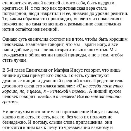
становиться лучшей версией самого себя, быть щедрым,
крепиться. И, с тех пор как христианская вера стала
популярной, люди извратили и её, низведя до уровня религии.
То, каким образом это происходит, меняется из поколения в
поколение, но сама тенденция к размыванию евангельских
истин остаётся неизменной.
Однако суть евангелия состоит не в том, чтобы быть хорошим
человеком. Евангелие говорит, что мы – враги Богу, а все
наши добрые дела – лишь отвратительные лохмотья. Мы
нуждаемся в обновлении нашей природы, а не в том, чтобы
стать лучше.
В 5-й главе Евангелия от Матфея Иисус говорит, что лишь
нищие духом примут Его слово. То есть, существуют
духовные нищие и духовный средний класс. Представитель
духовного среднего класса заявляет:
«Я не всегда поступаю
хорошо, но, в целом, я – неплохой человек»
. А нищий духом
человек говорит:
«Бедный я человек! Всё во мне запятнано
грехом».
Нищие духом воспринимают приглашение Иисуса таким,
каково оно есть, то есть, как то, без чего их положение
безнадёжно. И потому, слыша слова приглашения, они
относятся к ним как к чему-то чрезвычайно важному и