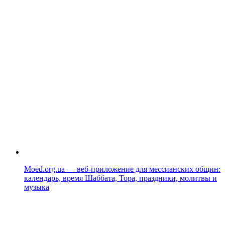
Moed.org.ua — веб-приложение для мессианских общин:
календарь, время Шаббата, Тора, праздники, молитвы и
музыка