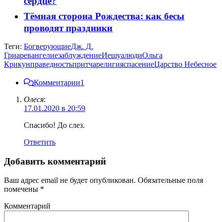
сердце?
Тёмная сторона Рождества: как бесы
проводят праздники
Теги:
Бог
верующие
Дж. Д.
Гриар
евангелие
заблуждение
Иешуа
люди
Ольга
Крикун
праведность
притча
религия
спасение
Царство Небесное
Комментарии
1
Олеся
:
17.01.2020 в 20:59
Спасибо! До слез.
Ответить
Добавить комментарий
Ваш адрес email не будет опубликован.
Обязательные поля
помечены
*
Комментарий