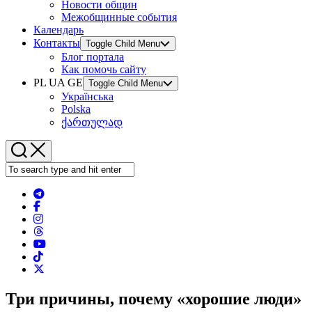
Новости общин
Межобщинные события
Календарь
Контакты
Toggle Child Menu
Блог портала
Как помочь сайту
PL UA GE
Toggle Child Menu
Українська
Polska
ქართულად
Три причины, почему «хорошие люди»