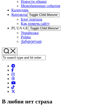
Новости общин
Межобщинные события
Календарь
Контакты
Toggle Child Menu
Блог портала
Как помочь сайту
PL UA GE
Toggle Child Menu
Українська
Polska
ქართულად
В любви нет страха