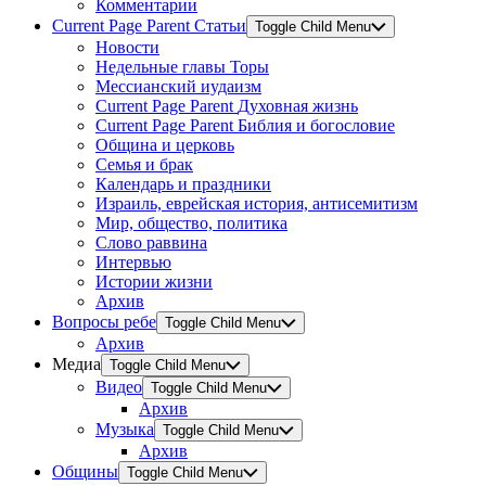
Комментарии
Current Page Parent
Статьи
Toggle Child Menu
Новости
Недельные главы Торы
Мессианский иудаизм
Current Page Parent
Духовная жизнь
Current Page Parent
Библия и богословие
Община и церковь
Семья и брак
Календарь и праздники
Израиль, еврейская история, антисемитизм
Мир, общество, политика
Слово раввина
Интервью
Истории жизни
Архив
Вопросы ребе
Toggle Child Menu
Архив
Медиа
Toggle Child Menu
Видео
Toggle Child Menu
Архив
Музыка
Toggle Child Menu
Архив
Общины
Toggle Child Menu