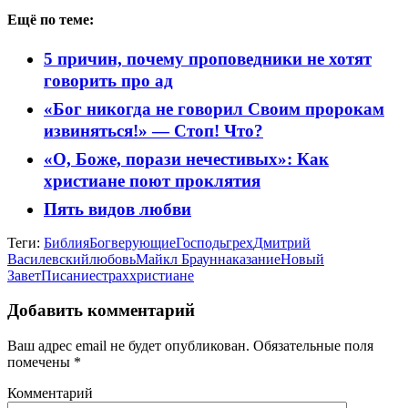
Ещё по теме:
5 причин, почему проповедники не хотят
говорить про ад
«Бог никогда не говорил Своим пророкам
извиняться!» — Стоп! Что?
«О, Боже, порази нечестивых»: Как
христиане поют проклятия
Пять видов любви
Теги:
Библия
Бог
верующие
Господь
грех
Дмитрий
Василевский
любовь
Майкл Браун
наказание
Новый
Завет
Писание
страх
христиане
Добавить комментарий
Ваш адрес email не будет опубликован.
Обязательные поля
помечены
*
Комментарий