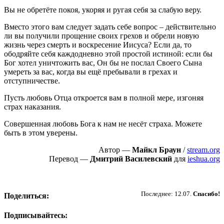
Вы не обретёте покоя, укоряя и ругая себя за слабую веру.
Вместо этого вам следует задать себе вопрос – действительно
ли вы получили прощение своих грехов и обрели новую
жизнь через смерть и воскресение Иисуса? Если да, то
ободряйте себя каждодневно этой простой истиной: если бы
Бог хотел уничтожить вас, Он бы не послал Своего Сына
умереть за вас, когда вы ещё пребывали в грехах и
отступничестве.
Пусть любовь Отца откроется вам в полной мере, изгоняя
страх наказания.
Совершенная любовь Бога к нам не несёт страха. Можете
быть в этом уверены.
Автор —
Майкл Браун
/
stream.org
Перевод —
Дмитрий Василевский
для
ieshua.org
Пожертвовать
Последнее: 12.07.
Спасибо!
Поделиться:
Подписывайтесь: