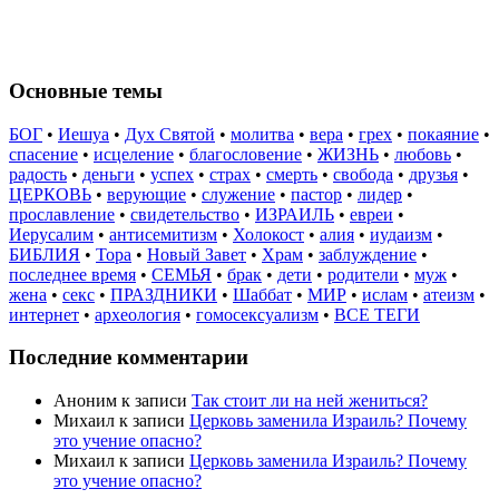
Основные темы
БОГ
•
Иешуа
•
Дух Святой
•
молитва
•
вера
•
грех
•
покаяние
•
спасение
•
исцеление
•
благословение
•
ЖИЗНЬ
•
любовь
•
радость
•
деньги
•
успех
•
страх
•
смерть
•
свобода
•
друзья
•
ЦЕРКОВЬ
•
верующие
•
служение
•
пастор
•
лидер
•
прославление
•
свидетельство
•
ИЗРАИЛЬ
•
евреи
•
Иерусалим
•
антисемитизм
•
Холокост
•
алия
•
иудаизм
•
БИБЛИЯ
•
Тора
•
Новый Завет
•
Храм
•
заблуждение
•
последнее время
•
СЕМЬЯ
•
брак
•
дети
•
родители
•
муж
•
жена
•
секс
•
ПРАЗДНИКИ
•
Шаббат
•
МИР
•
ислам
•
атеизм
•
интернет
•
археология
•
гомосексуализм
•
ВСЕ ТЕГИ
Последние комментарии
Аноним
к записи
Так стоит ли на ней жениться?
Михаил
к записи
Церковь заменила Израиль? Почему
это учение опасно?
Михаил
к записи
Церковь заменила Израиль? Почему
это учение опасно?