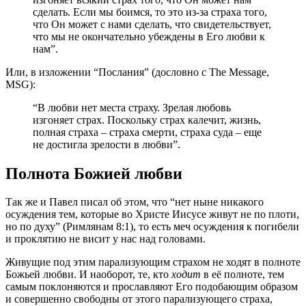
сделать. Если мы боимся, то это из-за страха того,
что Он может с нами сделать, что свидетельствует,
что мы не окончательно убеждены в Его любви к
нам”.
Или, в изложении “Послания” (дословно с The Message,
MSG):
“В любви нет места страху. Зрелая любовь
изгоняет страх. Поскольку страх калечит, жизнь,
полная страха – страха смерти, страха суда – еще
не достигла зрелости в любви”.
Полнота Божией любви
Так же и Павел писал об этом, что “нет ныне никакого
осуждения тем, которые во Христе Иисусе живут не по плоти,
но по духу” (Римлянам 8:1), то есть меч осуждения к погибели
и проклятию не висит у нас над головами.
Живущие под этим парализующим страхом не ходят в полноте
Божьей любви. И наоборот, те, кто
ходит
в её полноте, тем
самым поклоняются и прославляют Его подобающим образом
и совершенно свободны от этого парализующего страха,