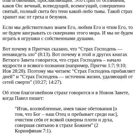
благоговейный, прославляющий. Это страх от осознания,
каков Он: вечный, всеведущий, всемогущий, совершенно
святый, полный света без тени какой-либо тьмы. Такой страх
хранит нас от греха и безумия.
Если мы действительно знаем Его, любим Его и чтим Его, то
не будем заигрывать со сквернами этого мира. И мы не будем
играть в игрушки с собственными душами.
Вот почему в Притчах сказано, что “Страх Господень —
ненавидеть зло” (8:13). Вот почему в этой и других книгах
Ветхого Завета говорится, что страх Господень – начало
мудрости и всякого познания (например, Притчи 1:7; 9:10;
Иов 28:28). Поэтому мы читаем: “Страх Господень прибавляет
дней” и “Страх Господень — источник жизни, удаляющий от
сетей смерти” (10:27; 14:27).
Об этом благоговейном страхе говорится и в Новом Завете,
когда Павел пишет:
“Итак, возлюбленные, имея такие обетования [о
том, что Бог – наш Отец и пребывает среди нас],
очистим себя от всякой скверны плоти и духа,
совершая святыню в страхе Божием” (2
Коринфянам 7:1).