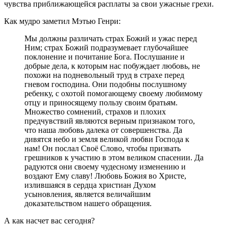
чувства приближающейся расплаты за свои ужасные грехи.
Как мудро заметил Мэтью Генри:
Мы должны различать страх Божий и ужас перед
Ним; страх Божий подразумевает глубочайшее
поклонение и почитание Бога. Послушание и
добрые дела, к которым нас побуждает любовь, не
похожи на подневольный труд в страхе перед
гневом господина. Они подобны послушному
ребенку, с охотой помогающему своему любимому
отцу и приносящему пользу своим братьям.
Множество сомнений, страхов и плохих
предчувствий являются верным признаком того,
что наша любовь далека от совершенства. Да
дивятся небо и земля великой любви Господа к
нам! Он послал Своё Слово, чтобы призвать
грешников к участию в этом великом спасении. Да
радуются они своему чудесному изменению и
воздают Ему славу! Любовь Божия во Христе,
излившаяся в сердца христиан Духом
усыновления, является величайшим
доказательством нашего обращения.
А как насчет вас сегодня?