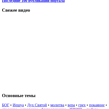
Последние 100 публикаций портала
Свежее видео
Основные темы
БОГ
•
Иешуа
•
Дух Святой
•
молитва
•
вера
•
грех
•
покаяние
•