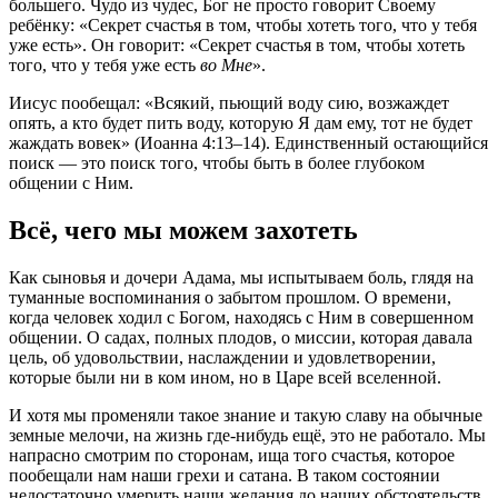
большего. Чудо из чудес, Бог не просто говорит Своему
ребёнку: «Секрет счастья в том, чтобы хотеть того, что у тебя
уже есть». Он говорит: «Секрет счастья в том, чтобы хотеть
того, что у тебя уже есть
во Мне
».
Иисус пообещал: «Всякий, пьющий воду сию, возжаждет
опять, а кто будет пить воду, которую Я дам ему, тот не будет
жаждать вовек» (Иоанна 4:13–14). Единственный остающийся
поиск — это поиск того, чтобы быть в более глубоком
общении с Ним.
Всё, чего мы можем захотеть
Как сыновья и дочери Адама, мы испытываем боль, глядя на
туманные воспоминания о забытом прошлом. О времени,
когда человек ходил с Богом, находясь с Ним в совершенном
общении. О садах, полных плодов, о миссии, которая давала
цель, об удовольствии, наслаждении и удовлетворении,
которые были ни в ком ином, но в Царе всей вселенной.
И хотя мы променяли такое знание и такую славу на обычные
земные мелочи, на жизнь где-нибудь ещё, это не работало. Мы
напрасно смотрим по сторонам, ища того счастья, которое
пообещали нам наши грехи и сатана. В таком состоянии
недостаточно умерить наши желания до наших обстоятельств.