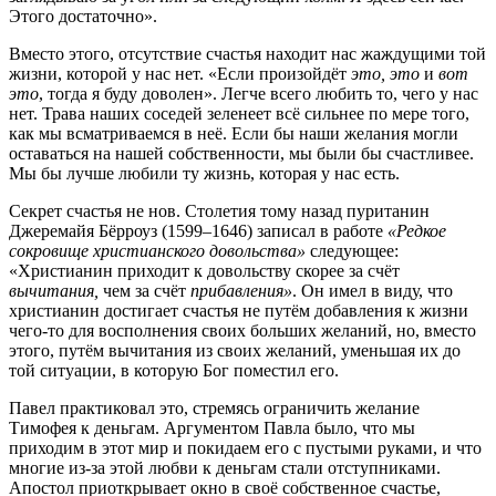
Этого достаточно».
Вместо этого, отсутствие счастья находит нас жаждущими той
жизни, которой у нас нет. «Если произойдёт
это, это
и
вот
это
, тогда я буду доволен». Легче всего любить то, чего у нас
нет. Трава наших соседей зеленеет всё сильнее по мере того,
как мы всматриваемся в неё. Если бы наши желания могли
оставаться на нашей собственности, мы были бы счастливее.
Мы бы лучше любили ту жизнь, которая у нас есть.
Секрет счастья не нов. Столетия тому назад пуританин
Джеремайя Бёрроуз (1599–1646) записал в работе
«Редкое
сокровище христианского довольства»
следующее:
«Христианин приходит к довольству скорее за счёт
вычитания,
чем за счёт
прибавления»
. Он имел в виду, что
христианин достигает счастья не путём добавления к жизни
чего-то для восполнения своих больших желаний, но, вместо
этого, путём вычитания из своих желаний, уменьшая их до
той ситуации, в которую Бог поместил его.
Павел практиковал это, стремясь ограничить желание
Тимофея к деньгам. Аргументом Павла было, что мы
приходим в этот мир и покидаем его с пустыми руками, и что
многие из-за этой любви к деньгам стали отступниками.
Апостол приоткрывает окно в своё собственное счастье,