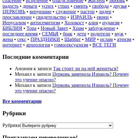
спасение
•
исцеление
•
благословение
•
ЖИЗНЬ
•
любовь
•
радость
•
деньги
•
успех
•
страх
•
смерть
•
свобода
•
друзья
•
ЦЕРКОВЬ
•
верующие
•
служение
•
пастор
•
лидер
•
прославление
•
свидетельство
•
ИЗРАИЛЬ
•
евреи
•
Иерусалим
•
антисемитизм
•
Холокост
•
алия
•
иудаизм
•
БИБЛИЯ
•
Тора
•
Новый Завет
•
Храм
•
заблуждение
•
последнее время
•
СЕМЬЯ
•
брак
•
дети
•
родители
•
муж
•
жена
•
секс
•
ПРАЗДНИКИ
•
Шаббат
•
МИР
•
ислам
•
атеизм
•
интернет
•
археология
•
гомосексуализм
•
ВСЕ ТЕГИ
Последние комментарии
Аноним
к записи
Так стоит ли на ней жениться?
Михаил
к записи
Церковь заменила Израиль? Почему
это учение опасно?
Михаил
к записи
Церковь заменила Израиль? Почему
это учение опасно?
Все комментарии
Рубрики
Рубрики
Приглашаем переводчиков!