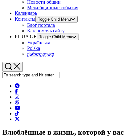
Новости общин
Межобщинные события
Календарь
Контакты
Toggle Child Menu
Блог портала
Как помочь сайту
PL UA GE
Toggle Child Menu
Українська
Polska
ქართულად
Влюблённые в жизнь, которой у вас