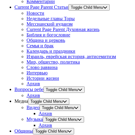
Комментарии
Current Page Parent
Статьи
Toggle Child Menu
Новости
Недельные главы Торы
Мессианский иудаизм
Current Page Parent
Духовная жизнь
Библия и богословие
Община и церковь
Семья и брак
Календарь и праздники
Израиль, еврейская история, антисемитизм
Мир, общество, политика
Слово раввина
Интервью
Истории жизни
Архив
Вопросы ребе
Toggle Child Menu
Архив
Медиа
Toggle Child Menu
Видео
Toggle Child Menu
Архив
Музыка
Toggle Child Menu
Архив
Общины
Toggle Child Menu