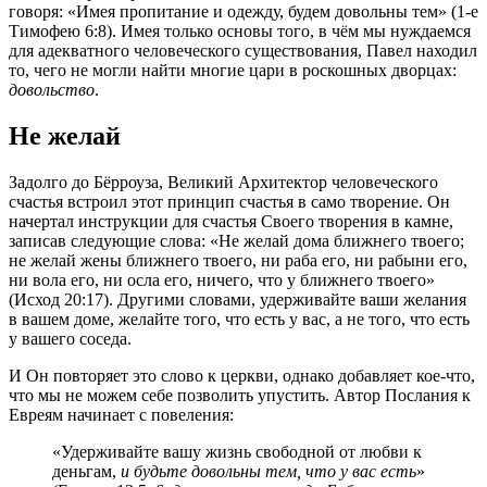
говоря: «Имея пропитание и одежду, будем довольны тем» (1-е
Тимофею 6:8). Имея только основы того, в чём мы нуждаемся
для адекватного человеческого существования, Павел находил
то, чего не могли найти многие цари в роскошных дворцах:
довольство
.
Не желай
Задолго до Бёрроуза, Великий Архитектор человеческого
счастья встроил этот принцип счастья в само творение. Он
начертал инструкции для счастья Своего творения в камне,
записав следующие слова: «Не желай дома ближнего твоего;
не желай жены ближнего твоего, ни раба его, ни рабыни его,
ни вола его, ни осла его, ничего, что у ближнего твоего»
(Исход 20:17). Другими словами, удерживайте ваши желания
в вашем доме, желайте того, что есть у вас, а не того, что есть
у вашего соседа.
И Он повторяет это слово к церкви, однако добавляет кое-что,
что мы не можем себе позволить упустить. Автор Послания к
Евреям начинает с повеления:
«Удерживайте вашу жизнь свободной от любви к
деньгам,
и будьте довольны тем, что у вас есть
»