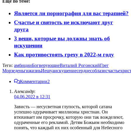
Ещё по теме:
Является ли порнография для вас терапией?
Счастье и святость не исключают друг
друга
3 вещи, которые вы должны знать об
искушении
Как противостоять греху в 2022-м году
Теги:
амбиции
Бог
верующие
Виталий Рогонский
Грег
Морзе
деньги
жизнь
Иешуа
искушение
сердце
соблазн
счастье
хрис
Комментарии
2
Александр
:
04.06.2022 в 12:31
Зависть — несусветная глупость, которой сатана
успешно одурачивает миллионы христиан. Он
втюхивает им просрочку, которую они так вожделеют,
одураченные его рекламой. Детям Божьим необходимо
понять, что каждый их них особенный для Небесного