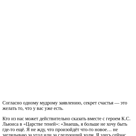
С
огласно одному мудрому заявлению, секрет счастья — это
желать то, что у вас уже есть.
Кто из нас может действительно сказать вместе с героем К.С.
Льюиса в «Царстве теней»: «Знаешь, я больше не хочу быть
где-то ещё. Я не жду, что произойдёт что-то новое… не
заглядываю за угол или за следующий холм. Я здесь сейчас.