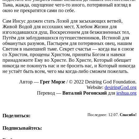
Тьма, жажда, ощущение чего-то иного, потерянный взгляд в
окно не прекратятся сами по себе.
Сам Иисус должен стать Лозой для засыхающих ветвей,
Живой Водой для иссохших мест, Хлебом Жизни для
изголодавшихся душ, Воскресением для безжизненных тел,
Путём для заблудившихся путешественников, Истиной для
обманутых разумов, Пастырем для потерянных овец, нашим
Светом в нынешней тьме. Секрет счастья — когда вы в союзе
со Христом, прощены Христом, приняты Богом и навеки
принадлежите Ему во Христе. Во Христе, Который обещает
никогда не покинуть нас и не бросить нас, и Который никогда
не устаёт быть всем, чего мы когда-либо сможем пожелать.
Автор —
Грег Морзе
/ © 2022 Desiring God Foundation.
Website:
desiringGod.org
Перевод —
Виталий Рогонский
для
ieshua.org
Пожертвовать
Последнее: 12.07.
Спасибо!
Поделиться:
Подписывайтесь: