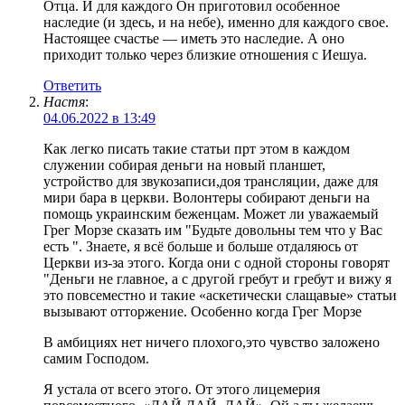
Отца. И для каждого Он приготовил особенное
наследие (и здесь, и на небе), именно для каждого свое.
Настоящее счастье — иметь это наследие. А оно
приходит только через близкие отношения с Иешуа.
Ответить
Настя
:
04.06.2022 в 13:49
Как легко писать такие статьи прт этом в каждом
служении собирая деньги на новый планшет,
устройство для звукозаписи,доя трансляции, даже для
мири бара в церкви. Волонтеры собирают деньги на
помощь украинским беженцам. Может ли уважаемый
Грег Морзе сказать им "Будьте довольны тем что у Вас
есть ". Знаете, я всё больше и больше отдаляюсь от
Церкви из-за этого. Когда они с одной стороны говорят
"Деньги не главное, а с другой гребут и гребут и вижу я
это повсеместно и такие «аскетически слащавые» статьи
вызывают отторжение. Особенно когда Грег Морзе
В амбициях нет ничего плохого,это чувство заложено
самим Господом.
Я устала от всего этого. От этого лицемерия