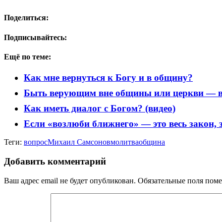
Поделиться:
Подписывайтесь:
Ещё по теме:
Как мне вернуться к Богу и в общину?
Быть верующим вне общины или церкви — в
Как иметь диалог с Богом? (видео)
Если «возлюби ближнего» — это весь закон, за
Теги:
вопрос
Михаил Самсонов
молитва
община
Добавить комментарий
Ваш адрес email не будет опубликован.
Обязательные поля пом