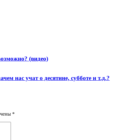
озможно? (видео)
чем нас учат о десятине, субботе и т.д.?
ечены
*