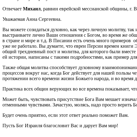
Отвечает
Михаил
, раввин еврейской мессианской общины, г. 
Уважаемая Анна Сергеевна.
Вы можете созидаться духовно, как через личную молитву, та
выстраиваете лично Ваши отношения с Богом, во время же общ
в стране и мире и т.д. В Писании есть очень много примеров 
уже не работало. Вы думаете, что евреи Персии времен книги Э
общий трехдневный пост и молитва, для которого были вместе 
ей истории, написаны с такими подробностями, как пример дл
Также общая молитва способствует духовному взаимопониманию
процессов вокруг нас, когда Бог действует для нашей пользы 
протяжении всего времени жизни Божьего народа, и во время д
Практика всех общин верующих во все времена показывает, что 
Может быть, чувствовать присутствие Бога Вам мешает изнача
отменными чувствами. Зачастую, молясь, надо просто верить Бо
Будет очень приятно, если этот ответ реально поможет Вам.
Пусть Бог Израиля благословит Вас и дарует Вам мир!