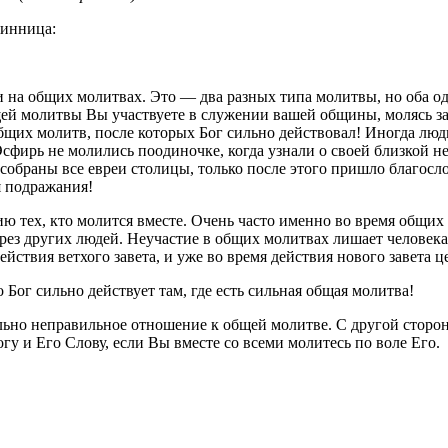
Винница:
к и на общих молитвах. Это — два разных типа молитвы, но оба
ей молитвы Вы участвуете в служении вашей общины, молясь за
общих молитв, после которых Бог сильно действовал! Иногда люд
сфирь не молились поодиночке, когда узнали о своей близкой не
собраны все евреи столицы, только после этого пришло благосло
я подражания!
 тех, кто молится вместе. Очень часто именно во время общих 
через других людей. Неучастие в общих молитвах лишает челове
ействия ветхого завета, и уже во время действия нового завета
Бог сильно действует там, где есть сильная общая молитва!
льно неправильное отношение к общей молитве. С другой сторо
гу и Его Слову, если Вы вместе со всеми молитесь по воле Его.