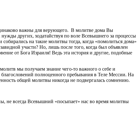
 одинаково важны для верующего. В молитве дома Вы
 нужды других, ходатайствуя по воле Всевышнего за процессы
и собирались на такие молитвы тогда, когда «помолиться дома»
завидной участи? Но, лишь после того, когда был объявлен
вение от Бога Израиля! Ведь эта история и другие, подобные
молитв мы получаем знание чего-то важного о себе и
ка благословений полноценного пребывания в Теле Мессии. На
 ценность общей молитвы никогда не подвергалась сомнению.
ны, не всегда Всевышний «посыпает» нас во время молитвы