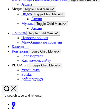
Архив
Медиа
Toggle Child Menu
Видео
Toggle Child Menu
Архив
Музыка
Toggle Child Menu
Архив
Общины
Toggle Child Menu
Новости общин
Межобщинные события
Календарь
Контакты
Toggle Child Menu
Блог портала
Как помочь сайту
PL UA GE
Toggle Child Menu
Українська
Polska
ქართულად