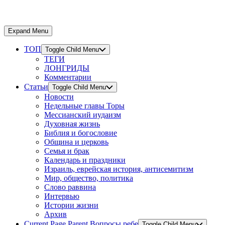
Expand Menu
ТОП
Toggle Child Menu
ТЕГИ
ЛОНГРИДЫ
Комментарии
Статьи
Toggle Child Menu
Новости
Недельные главы Торы
Мессианский иудаизм
Духовная жизнь
Библия и богословие
Община и церковь
Семья и брак
Календарь и праздники
Израиль, еврейская история, антисемитизм
Мир, общество, политика
Слово раввина
Интервью
Истории жизни
Архив
Current Page Parent
Вопросы ребе
Toggle Child Menu