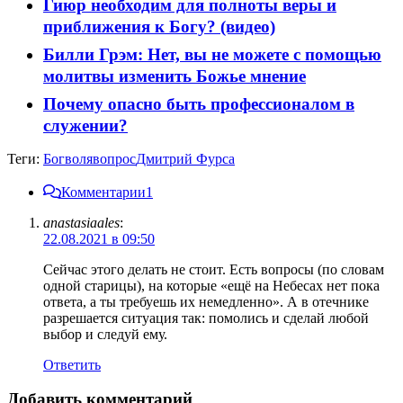
Гиюр необходим для полноты веры и
приближения к Богу? (видео)
Билли Грэм: Нет, вы не можете с помощью
молитвы изменить Божье мнение
Почему опасно быть профессионалом в
служении?
Теги:
Бог
воля
вопрос
Дмитрий Фурса
Комментарии
1
anastasiaales
:
22.08.2021 в 09:50
Сейчас этого делать не стоит. Есть вопросы (по словам
одной старицы), на которые «ещё на Небесах нет пока
ответа, а ты требуешь их немедленно». А в отечнике
разрешается ситуация так: помолись и сделай любой
выбор и следуй ему.
Ответить
Добавить комментарий