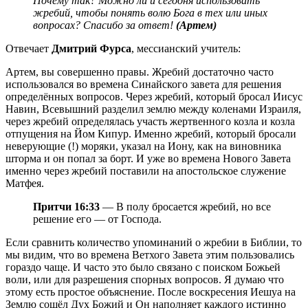
Почему так? Можно ли и сегодня использовать
жребий, чтобы понять волю Бога в тех или иных
вопросах? Спасибо за ответ!
(Артем)
Отвечает
Дмитрий Фурса
, мессианский учитель:
Артем, вы совершенно правы. Жребий достаточно часто
использовался во времена Синайского завета для решения
определённых вопросов. Через жребий, который бросал Иисус
Навин, Всевышний разделил землю между коленами Израиля,
через жребий определялась участь жертвенного козла и козла
отпущения на Йом Кипур. Именно жребий, который бросали
неверующие (!) моряки, указал на Иону, как на виновника
шторма и он попал за борт. И уже во времена Нового Завета
именно через жребий поставили на апостольское служение
Матфея.
Притчи 16:33
— В полу бросается жребий, но все
решение его — от Господа.
Если сравнить количество упоминаний о жребии в Библии, то
мы видим, что во времена Ветхого Завета этим пользовались
гораздо чаще. И часто это было связано с поиском Божьей
воли, или для разрешения спорных вопросов. Я думаю что
этому есть простое объяснение. После воскресения Иешуа на
Землю сошёл Дух Божий и Он наполняет каждого истинно