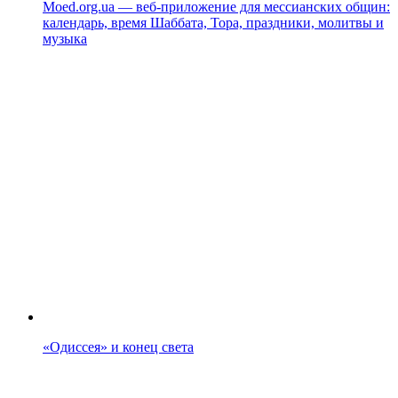
Moed.org.ua — веб-приложение для мессианских общин:
календарь, время Шаббата, Тора, праздники, молитвы и
музыка
«Одиссея» и конец света