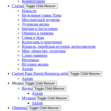
Комментарии
Статьи
Toggle Child Menu
Новости
Недельные главы Торы
Мессианский иудаизм
Духовная жизнь
Библия и богословие
Община и церковь
Семья и брак
Календарь и праздники
Израиль, еврейская история, антисемитизм
Мир, общество, политика
Слово раввина
Интервью
Истории жизни
Архив
Current Page Parent
Вопросы ребе
Toggle Child Menu
Архив
Медиа
Toggle Child Menu
Видео
Toggle Child Menu
Архив
Музыка
Toggle Child Menu
Архив
Общины
Toggle Child Menu