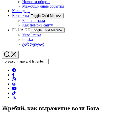
Новости общин
Межобщинные события
Календарь
Контакты
Toggle Child Menu
Блог портала
Как помочь сайту
PL UA GE
Toggle Child Menu
Українська
Polska
ქართულად
Жребий, как выражение воли Бога