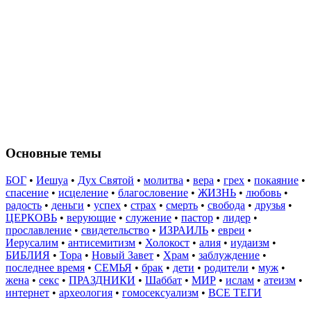
Основные темы
БОГ
•
Иешуа
•
Дух Святой
•
молитва
•
вера
•
грех
•
покаяние
•
спасение
•
исцеление
•
благословение
•
ЖИЗНЬ
•
любовь
•
радость
•
деньги
•
успех
•
страх
•
смерть
•
свобода
•
друзья
•
ЦЕРКОВЬ
•
верующие
•
служение
•
пастор
•
лидер
•
прославление
•
свидетельство
•
ИЗРАИЛЬ
•
евреи
•
Иерусалим
•
антисемитизм
•
Холокост
•
алия
•
иудаизм
•
БИБЛИЯ
•
Тора
•
Новый Завет
•
Храм
•
заблуждение
•
последнее время
•
СЕМЬЯ
•
брак
•
дети
•
родители
•
муж
•
жена
•
секс
•
ПРАЗДНИКИ
•
Шаббат
•
МИР
•
ислам
•
атеизм
•
интернет
•
археология
•
гомосексуализм
•
ВСЕ ТЕГИ