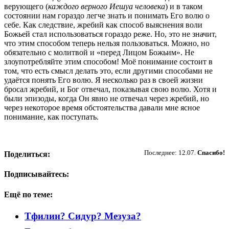
верующего (
каждого верного Иешуа человека
) и в таком
состоянии нам гораздо легче знать и понимать Его волю о
себе. Как следствие, жребий как способ выяснения воли
Божьей стал использоваться гораздо реже. Но, это не значит,
что этим способом теперь нельзя пользоваться. Можно, но
обязательно с молитвой и «перед Лицом Божьим». Не
злоупотребляйте этим способом! Моё понимание состоит в
том, что есть смысл делать это, если другими способами не
удаётся понять Его волю. Я несколько раз в своей жизни
бросал жребий, и Бог отвечал, показывая свою волю. Хотя и
были эпизоды, когда Он явно не отвечал через жребий, но
через некоторое время обстоятельства давали мне ясное
понимание, как поступать.
Пожертвовать
Последнее: 12.07.
Спасибо!
Поделиться:
Подписывайтесь:
Ещё по теме:
Тфилин? Сидур? Мезуза?