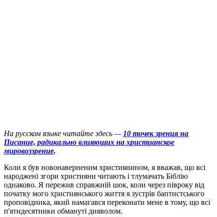
На русском языке читайте здесь —
10 точек зрения на
Писание, радикально влияющих на христианское
мировоззрение
.
К
оли я був новонаверненим християнином, я вважав, що всі
народжені згори християни читають і тлумачать Біблію
однаково. Я пережив справжній шок, коли через півроку від
початку мого християнського життя я зустрів баптистського
проповідника, який намагався переконати мене в тому, що всі
п'ятидесятники обмануті дияволом.