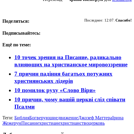
Пожертвовать
Последнее: 12.07.
Спасибо!
Поделиться:
Подписывайтесь:
Ещё по теме:
10 точек зрения на Писание, радикально
влияющих на христианское мировоззрение
7 причин падіння багатьох потужних
християнських лідерів
10 помилок руху «Слово Віри»
10 причин, чому вашій церкві слід співати
Псалми
Теги:
Библия
Бог
верующие
движение
Джозеф Маттера
Ірина
Жежерун
Писание
христиане
христианство
церковь