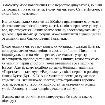
З моменту мого навернення я не перестаю дивуватися, як наш
світогляд впливає на те, як і чому ми читаємо Святе Письмо, і
як ми його тлумачимо.
Наприклад, якщо хтось читає Біблію з прагненням отримати
благословення в особистому житті, то він звертатиме увагу на
все, що стосується Божих благословень, і застосовуватиме це
до себе. При цьому ця людина може випустити з уваги умови
отримання цих благословень. І навпаки.
Якщо людина читає таку книгу, як «Радикал» Девіда Платта,
вона дуже легко може змінити своє сприйняття Писання з
індивідуального на місіонерське, яке ставить у центр
необхідність проповіді та навернення інших, точно так само,
як чинили перші апостоли, коли залишили все і пішли за
Ісусом. Але ті, кому, подібно до мене, близька парадигма
«Царства», читатимуть «Радикала» у світлі першого розділу
книги Буття (Бут. 1:28). А це може привести до сучасного
тлумачення, яке включає необхідність отримання хорошої
освіти, розвитку творчих здібностей та навернення нових
учнів Господа з числа лідерів сучасного світу.
(Гадаю, що автор книги не заперечував би проти такого
підходу.)