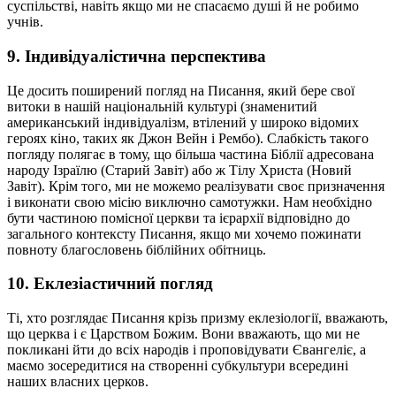
суспільстві, навіть якщо ми не спасаємо душі й не робимо
учнів.
9. Індивідуалістична перспектива
Це досить поширений погляд на Писання, який бере свої
витоки в нашій національній культурі (знаменитий
американський індивідуалізм, втілений у широко відомих
героях кіно, таких як Джон Вейн і Рембо). Слабкість такого
погляду полягає в тому, що більша частина Біблії адресована
народу Ізраїлю (Старий Завіт) або ж Тілу Христа (Новий
Завіт). Крім того, ми не можемо реалізувати своє призначення
і виконати свою місію виключно самотужки. Нам необхідно
бути частиною помісної церкви та ієрархії відповідно до
загального контексту Писання, якщо ми хочемо пожинати
повноту благословень біблійних обітниць.
10. Еклезіастичний погляд
Ті, хто розглядає Писання крізь призму еклезіології, вважають,
що церква і є Царством Божим. Вони вважають, що ми не
покликані йти до всіх народів і проповідувати Євангеліє, а
маємо зосередитися на створенні субкультури всередині
наших власних церков.