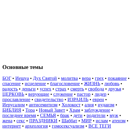
Основные темы
БОГ
•
Иешуа
•
Дух Святой
•
молитва
•
вера
•
грех
•
покаяние
•
спасение
•
исцеление
•
благословение
•
ЖИЗНЬ
•
любовь
•
радость
•
деньги
•
успех
•
страх
•
смерть
•
свобода
•
друзья
•
ЦЕРКОВЬ
•
верующие
•
служение
•
пастор
•
лидер
•
прославление
•
свидетельство
•
ИЗРАИЛЬ
•
евреи
•
Иерусалим
•
антисемитизм
•
Холокост
•
алия
•
иудаизм
•
БИБЛИЯ
•
Тора
•
Новый Завет
•
Храм
•
заблуждение
•
последнее время
•
СЕМЬЯ
•
брак
•
дети
•
родители
•
муж
•
жена
•
секс
•
ПРАЗДНИКИ
•
Шаббат
•
МИР
•
ислам
•
атеизм
•
интернет
•
археология
•
гомосексуализм
•
ВСЕ ТЕГИ