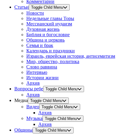
Комментарии
Статьи
Toggle Child Menu
Новости
Недельные главы Торы
Мессианский иудаизм
Духовная жизнь
Библия и богословие
Община и церковь
Семья и брак
Календарь и праздники
Израиль, еврейская история, антисемитизм
Мир, общество, политика
Слово раввина
Интервью
Истории жизни
Архив
Вопросы ребе
Toggle Child Menu
Архив
Медиа
Toggle Child Menu
Видео
Toggle Child Menu
Архив
Музыка
Toggle Child Menu
Архив
Общины
Toggle Child Menu