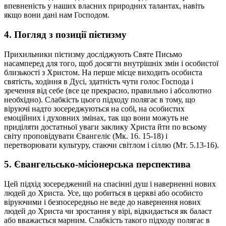
впевненість у наших власних природних талантах, навіть
якщо вони дані нам Господом.
4. Погляд з позиції пієтизму
Прихильники пієтизму досліджують Святе Письмо
насамперед для того, щоб досягти внутрішніх змін і особистої
близькості з Христом. На перше місце виходить особиста
святість, ходіння в Дусі, здатність чути голос Господа і
зречення від себе (все це прекрасно, правильно і абсолютно
необхідно). Слабкість цього підходу полягає в тому, що
віруючі надто зосереджуються на собі, на особистих
емоційних і духовних змінах, так що вони можуть не
приділяти достатньої уваги заклику Христа йти по всьому
світу проповідувати Євангеліє (Мк. 16. 15-18) і
перетворювати культуру, стаючи світлом і сіллю (Мт. 5.13-16).
5. Євангельсько-місіонерська перспектива
Цей підхід зосереджений на спасінні душ і наверненні нових
людей до Христа. Усе, що робиться в церкві або особисто
віруючими і безпосередньо не веде до навернення нових
людей до Христа чи зростання у вірі, відкидається як баласт
або вважається марним. Слабкість такого підходу полягає в