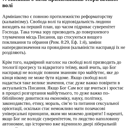
волі
Армініанство є повною протилежністю реформаторству
(кальвінізму). Свобода волі та відповідальність людини
виходять на перший план, що часом підриває суверенітет
Господа. Така точка зору призводить до поверхневого
тлумачення місць Писання, що стосуються вищого
покликання та обрання (Рим. 8:29, Еф. 1:4), заміни
напередвизначення на провидіння (кальвіністи насправді їх не
розділяють).
Крім того, надмірний наголос на свободі волі призводить до
теології прогресу та відкритого теїзму, який вчить, що Бог
насправді не володіє повним знанням про майбутнє, яке до
кінця нікому не може бути відоме. Якщо свободі волі
надається таке велике значення, стає дуже важко повірити в
актуальність Писання. Якщо Бог Сам все ще вчиться і зростає
в процесі розгортання майбутнього, то дуже важко по-
біблійному дивитися на економіку, науку, політику,
законодавство, етику, мораль, сім’ю та питання сексуальної
орієнтації, оскільки стає неможливо мати позачасові
універсальні принципи, яким ми можемо довіряти! І нарешті,
якщо Бог не володіє суверенітетом, то людство наполовину
автономне, що історично вже відчинило двері ліберальній