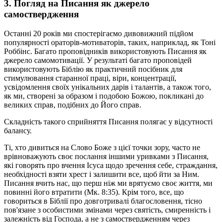
3. Погляд на Писання як джерело
самоствердження
Останні 20 років ми спостерігаємо дивовижний підйом
популярності ораторів-мотиваторів, таких, наприклад, як Тоні
Роббінс. Багато проповідників використовують Писання як
джерело самомотивації. У результаті багато проповідей
використовують Біблію як практичний посібник для
стимулювання старанної праці, віри, концентрації,
усвідомлення своїх унікальних дарів і талантів, а також того,
як ми, створені за образом і подобою Божою, покликані до
великих справ, подібних до Його справ.
Складність такого сприйняття Писання полягає у відсутності
балансу.
Ті, хто дивиться на Слово Боже з цієї точки зору, часто не
врівноважують своє послання іншими уривками з Писання,
які говорять про вчення Ісуса щодо зречення себе, страждання,
необхідності взяти хрест і залишити все, щоб йти за Ним.
Писання вчить нас, що перш ніж ми врятуємо своє життя, ми
повинні його втратити (Мк. 8:35). Крім того, все, що
говориться в Біблії про довготривалі благословення, тісно
пов'язане з особистими змінами через святість, смиренність і
залежність від Господа, а не з самоствердженням через