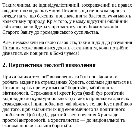
Таким чином, це індивідуалістичний, зосереджений на правах
людини підхід до розуміння Писання, що не зовсім вірно, з
огляду на те, що бачення, призначення та благополуччя мають
колективну природу. Крім того, у ньому відсутній біблійний
світогляд, коли йдеться про застосування Божих законів
Старого Завіту до громадянського суспільства.
Але, незважаючи на свою слабкість, такий підхід до розуміння
Писання може виявитися досить ефективним, коли потрібно
дізнатися, як повірити в Божі чудеса!
2. Перспектива теології визволення
Прихильники теології визволення та їхні послідовники
роблять акцент на стражданнях Христа, оскільки дивляться на
Писання крізь призму класової боротьби, забобонів та
віктимології. Страждання і хрест Ісуса (який був розп'ятий
відповідно до культури більшості) стають прикладом для всіх
страждаючих і пригноблених, які вірять у те, що Ісус прийшов
для того, щоб звільнити їх від економічного та політичного
гноблення. Цей підхід здатний звести вчення Христа до
простої антропології, а християнство — до національної та
економічної визвольної боротьби.