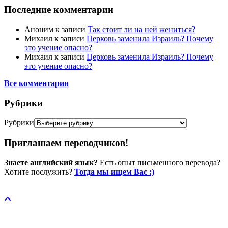
Последние комментарии
Аноним
к записи
Так стоит ли на ней жениться?
Михаил
к записи
Церковь заменила Израиль? Почему
это учение опасно?
Михаил
к записи
Церковь заменила Израиль? Почему
это учение опасно?
Все комментарии
Рубрики
Рубрики
Приглашаем переводчиков!
Знаете английский язык?
Есть опыт письменного перевода?
Хотите послужить?
Тогда мы ищем Вас :)
Пожертвовать / donate