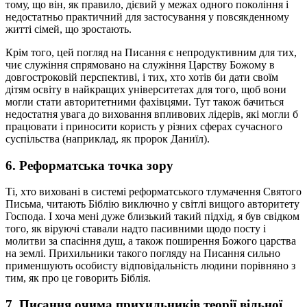
тому, що він, як правило, дієвий у межах одного покоління і
недостатньо практичний для застосування у повсякденному
житті сімей, що зростають.
Крім того, цей погляд на Писання є непродуктивним для тих,
чиє служіння спрямовано на служіння Царству Божому в
довгостроковій перспективі, і тих, хто хотів би дати своїм
дітям освіту в найкращих університетах для того, щоб вони
могли стати авторитетними фахівцями. Тут також бачиться
недостатня увага до виховання впливових лідерів, які могли б
працювати і приносити користь у різних сферах сучасного
суспільства (наприклад, як пророк Даниїл).
6. Реформатська точка зору
Ті, хто виховані в системі реформатського тлумачення Святого
Письма, читають Біблію виключно у світлі вищого авторитету
Господа. І хоча мені дуже близький такий підхід, я був свідком
того, як віруючі ставали надто пасивними щодо посту і
молитви за спасіння душ, а також поширення Божого царства
на землі. Прихильники такого погляду на Писання сильно
применшують особисту відповідальність людини порівняно з
тим, як про це говорить Біблія.
7. Писання очима прихильників теорії вільної