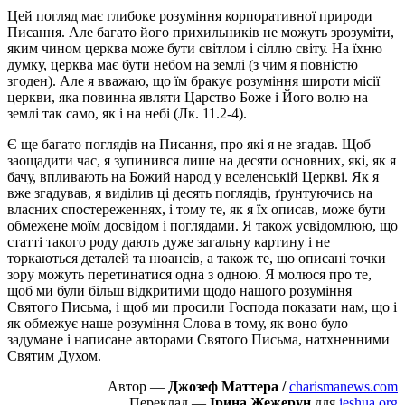
Цей погляд має глибоке розуміння корпоративної природи
Писання. Але багато його прихильників не можуть зрозуміти,
яким чином церква може бути світлом і сіллю світу. На їхню
думку, церква має бути небом на землі (з чим я повністю
згоден). Але я вважаю, що їм бракує розуміння широти місії
церкви, яка повинна являти Царство Боже і Його волю на
землі так само, як і на небі (Лк. 11.2-4).
Є ще багато поглядів на Писання, про які я не згадав. Щоб
заощадити час, я зупинився лише на десяти основних, які, як я
бачу, впливають на Божий народ у вселенській Церкві. Як я
вже згадував, я виділив ці десять поглядів, ґрунтуючись на
власних спостереженнях, і тому те, як я їх описав, може бути
обмежене моїм досвідом і поглядами. Я також усвідомлюю, що
статті такого роду дають дуже загальну картину і не
торкаються деталей та нюансів, а також те, що описані точки
зору можуть перетинатися одна з одною. Я молюся про те,
щоб ми були більш відкритими щодо нашого розуміння
Святого Письма, і щоб ми просили Господа показати нам, що і
як обмежує наше розуміння Слова в тому, як воно було
задумане і написане авторами Святого Письма, натхненними
Святим Духом.
Автор —
Джозеф Маттера /
charismanews.com
Переклад —
Ірина Жежерун
для
ieshua.org