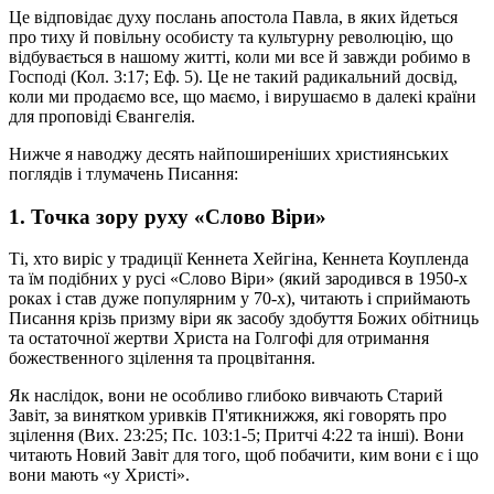
Це відповідає духу послань апостола Павла, в яких йдеться
про тиху й повільну особисту та культурну революцію, що
відбувається в нашому житті, коли ми все й завжди робимо в
Господі (Кол. 3:17; Еф. 5). Це не такий радикальний досвід,
коли ми продаємо все, що маємо, і вирушаємо в далекі країни
для проповіді Євангелія.
Нижче я наводжу десять найпоширеніших християнських
поглядів і тлумачень Писання:
1. Точка зору руху «Слово Віри»
Ті, хто виріс у традиції Кеннета Хейгіна, Кеннета Коупленда
та їм подібних у русі «Слово Віри» (який зародився в 1950-х
роках і став дуже популярним у 70-х), читають і сприймають
Писання крізь призму віри як засобу здобуття Божих обітниць
та остаточної жертви Христа на Голгофі для отримання
божественного зцілення та процвітання.
Як наслідок, вони не особливо глибоко вивчають Старий
Завіт, за винятком уривків П'ятикнижжя, які говорять про
зцілення (Вих. 23:25; Пс. 103:1-5; Притчі 4:22 та інші). Вони
читають Новий Завіт для того, щоб побачити, ким вони є і що
вони мають «у Христі».