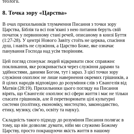
теології.
8. Точка зору «Царства»
В очах прихильників тлумачення Писання з точки зору
Царства, Біблія та всі пов’язані з нею питання беруть свій
початок у первинному стані речей, описаному в книзі Буття
(1:27-28). У центрі Нового Завіту стоїть не церква, спасіння
душ, і навіть не служіння, а Царство Боже, яке означає
панування Господа над усім творінням.
Цей погляд спонукає людей відкривати своє справжнє
покликання, яке розкривається через служіння дарами та
здібностями, даними Богом, тут і зараз. З цієї точки зору
служіння охоплює не лише навернення окремих грішників, а
й цілих народів відповідно до розуміння слів з Євангелія від
Матвія (28:19). Прихильники цього погляду на Писання
вірять, що Євангеліє охоплює всі сфери життя і має не тільки
спасати грішників, але й перетворювати цілі культурні
системи (політику, економіку, мистецтво, законодавство,
етику, музику, сім’ю, освіту та науку).
Складність такого підходу до розуміння Писання полягає в
тому, що він дозволяє думати, ніби ми служимо Божому
Царству, просто покращуючи якість життя в нашому