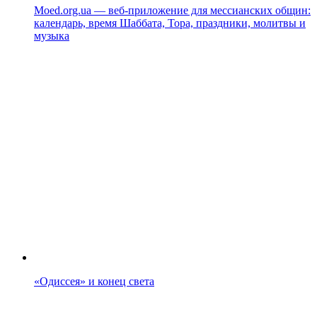
Moed.org.ua — веб-приложение для мессианских общин:
календарь, время Шаббата, Тора, праздники, молитвы и
музыка
«Одиссея» и конец света