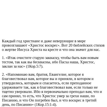
К
аждый год христиане и даже неверующие в мире
провозглашают «Христос воскрес». Вот 20 библейских стихов
о жертве Иисуса Христа на кресте и что она значит для нас.
1. «Итак очистите старую закваску, чтобы быть вам новым
тестом, так как вы бесквасны, ибо Пасха наша, Христос,
заклан за нас» (1Кор.5:7).
2. «Напоминаю вам, братия, Евангелие, которое я
благовествовал вам, которое вы и приняли, в котором и
утвердились, которым и спасаетесь, если преподанное
удерживаете так, как я благовествовал вам, если только не
тщетно уверовали. Ибо я первоначально преподал вам, что и
сам принял, то есть, что Христос умер за грехи наши, по
Писанию, и что Он погребен был, и что воскрес в третий
день, по Писанию» (1Кор.15:1-4).