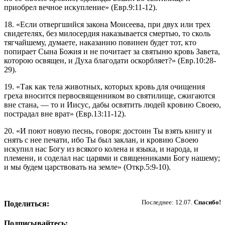
приобрел вечное искупление» (Евр.9:11-12).
18. «Если отвергшийся закона Моисеева, при двух или трех
свидетелях, без милосердия наказывается смертью, то сколь
тягчайшему, думаете, наказанию повинен будет тот, кто
попирает Сына Божия и не почитает за святыню кровь Завета,
которою освящен, и Духа благодати оскорбляет?» (Евр.10:28-
29).
19. «Так как тела животных, которых кровь для очищения
греха вносится первосвященником во святилище, сжигаются
вне стана, — то и Иисус, дабы освятить людей кровию Своею,
пострадал вне врат» (Евр.13:11-12).
20. «И поют новую песнь, говоря: достоин Ты взять книгу и
снять с нее печати, ибо Ты был заклан, и кровию Своею
искупил нас Богу из всякого колена и языка, и народа, и
племени, и соделал нас царями и священниками Богу нашему;
и мы будем царствовать на земле» (Откр.5:9-10).
Пожертвовать
Последнее: 12.07.
Спасибо!
Поделиться:
Подписывайтесь: