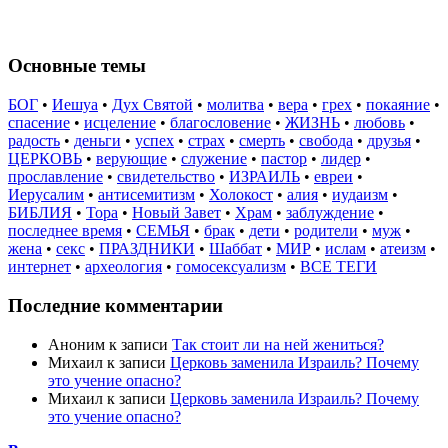
Основные темы
БОГ
•
Иешуа
•
Дух Святой
•
молитва
•
вера
•
грех
•
покаяние
•
спасение
•
исцеление
•
благословение
•
ЖИЗНЬ
•
любовь
•
радость
•
деньги
•
успех
•
страх
•
смерть
•
свобода
•
друзья
•
ЦЕРКОВЬ
•
верующие
•
служение
•
пастор
•
лидер
•
прославление
•
свидетельство
•
ИЗРАИЛЬ
•
евреи
•
Иерусалим
•
антисемитизм
•
Холокост
•
алия
•
иудаизм
•
БИБЛИЯ
•
Тора
•
Новый Завет
•
Храм
•
заблуждение
•
последнее время
•
СЕМЬЯ
•
брак
•
дети
•
родители
•
муж
•
жена
•
секс
•
ПРАЗДНИКИ
•
Шаббат
•
МИР
•
ислам
•
атеизм
•
интернет
•
археология
•
гомосексуализм
•
ВСЕ ТЕГИ
Последние комментарии
Аноним
к записи
Так стоит ли на ней жениться?
Михаил
к записи
Церковь заменила Израиль? Почему
это учение опасно?
Михаил
к записи
Церковь заменила Израиль? Почему
это учение опасно?