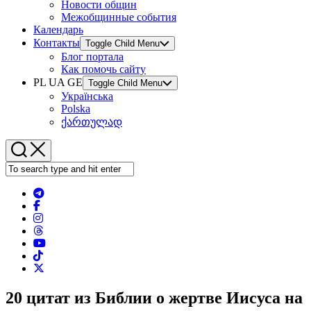
Новости общин
Межобщинные события
Календарь
Контакты
Toggle Child Menu
Блог портала
Как помочь сайту
PL UA GE
Toggle Child Menu
Українська
Polska
ქართულად
20 цитат из Библии о жертве Иисуса на