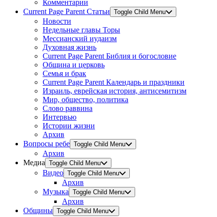
Комментарии
Current Page Parent
Статьи
Toggle Child Menu
Новости
Недельные главы Торы
Мессианский иудаизм
Духовная жизнь
Current Page Parent
Библия и богословие
Община и церковь
Семья и брак
Current Page Parent
Календарь и праздники
Израиль, еврейская история, антисемитизм
Мир, общество, политика
Слово раввина
Интервью
Истории жизни
Архив
Вопросы ребе
Toggle Child Menu
Архив
Медиа
Toggle Child Menu
Видео
Toggle Child Menu
Архив
Музыка
Toggle Child Menu
Архив
Общины
Toggle Child Menu