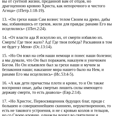
вы от суетной жизни, преданной вам от отцов, но
драгоценною кровию Христа, как непорочного и чистого
Агнца» (1Петр.1:18-19).
13. «Он грехи наши Сам вознес телом Своим на древо, дабы
мы, избавившись от грехов, жили для правды: ранами Его вы
исцелились» (1Пет.2:24).
14. «От власти ада Я искуплю их, от смерти избавлю их.
Смерть! Где твое жало? Ад! Где твоя победа? Раскаяния в том
не будет у Меня» (Ос.13:14).
15. «Но Он взял на себя наши немощи и понес наши болезни;
а мы думали, что Он был поражаем, наказуем и уничижен
Богом. Но Он изъязвлен был за грехи наши и мучим за
беззакония наши; наказание мира нашего было на Нем, и
ранами Его мы исцелились» (Ис.53:4-5).
16. «А как дети причастны плоти и крови, то и Он также
воспринял оные, дабы смертью лишить силы имеющего
державу смерти, то есть диавола» (Евр.2:14).
17. «Но Христос, Первосвященник будущих благ, придя с
большею и совершеннейшею скиниею, нерукотворенною, то
есть не такового устроения, и не с кровью козлов и тельцов,
но со Своею кровию, однажды вошел во святилище и