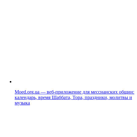
Moed.org.ua — веб-приложение для мессианских общин:
календарь, время Шаббата, Тора, праздники, молитвы и
музыка