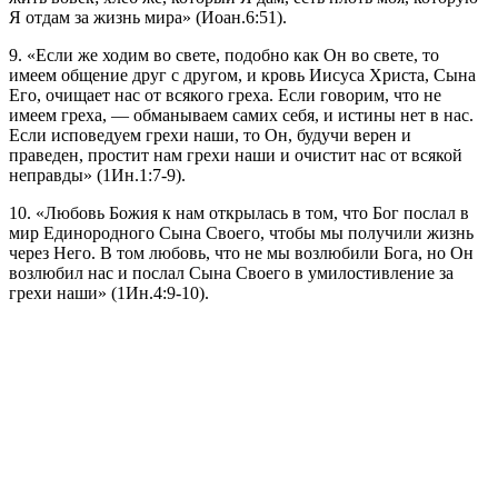
Я отдам за жизнь мира» (Иоан.6:51).
9. «Если же ходим во свете, подобно как Он во свете, то
имеем общение друг с другом, и кровь Иисуса Христа, Сына
Его, очищает нас от всякого греха. Если говорим, что не
имеем греха, — обманываем самих себя, и истины нет в нас.
Если исповедуем грехи наши, то Он, будучи верен и
праведен, простит нам грехи наши и очистит нас от всякой
неправды» (1Ин.1:7-9).
10. «Любовь Божия к нам открылась в том, что Бог послал в
мир Единородного Сына Своего, чтобы мы получили жизнь
через Него. В том любовь, что не мы возлюбили Бога, но Он
возлюбил нас и послал Сына Своего в умилостивление за
грехи наши» (1Ин.4:9-10).