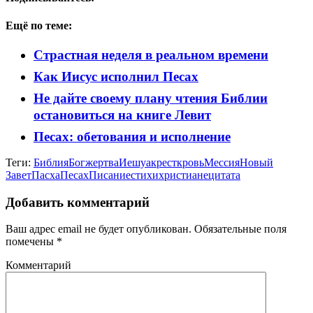
Ещё по теме:
Страстная неделя в реальном времени
Как Иисус исполнил Песах
Не дайте своему плану чтения Библии
остановиться на книге Левит
Песах: обетования и исполнение
Теги:
Библия
Бог
жертва
Иешуа
крест
кровь
Мессия
Новый
Завет
Пасха
Песах
Писание
стихи
христиане
цитата
Добавить комментарий
Ваш адрес email не будет опубликован.
Обязательные поля
помечены
*
Комментарий