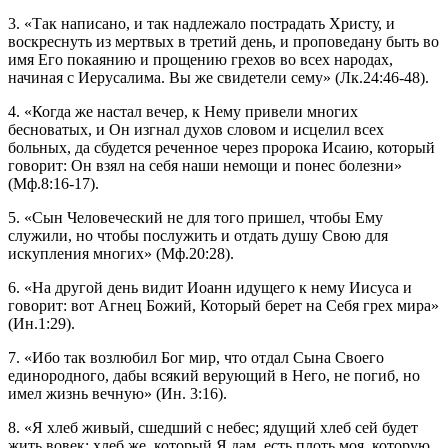
3. «Так написано, и так надлежало пострадать Христу, и
воскреснуть из мертвых в третий день, и проповедану быть во
имя Его покаянию и прощению грехов во всех народах,
начиная с Иерусалима. Вы же свидетели сему» (Лк.24:46-48).
4. «Когда же настал вечер, к Нему привели многих
бесноватых, и Он изгнал духов словом и исцелил всех
больных, да сбудется реченное через пророка Исаию, который
говорит: Он взял на себя наши немощи и понес болезни»
(Мф.8:16-17).
5. «Сын Человеческий не для того пришел, чтобы Ему
служили, но чтобы послужить и отдать душу Свою для
искупления многих» (Мф.20:28).
6. «На другой день видит Иоанн идущего к нему Иисуса и
говорит: вот Агнец Божий, Который берет на Себя грех мира»
(Ин.1:29).
7. «Ибо так возлюбил Бог мир, что отдал Сына Своего
единородного, дабы всякий верующий в Него, не погиб, но
имел жизнь вечную» (Ин. 3:16).
8. «Я хлеб живый, сшедший с небес; ядущий хлеб сей будет
жить вовек; хлеб же, который Я дам, есть плоть моя, которую