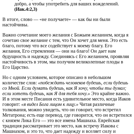
добро, а чтобы употребить для ваших вожделений.
(Иак.4:2,3)
В итоге, слово — «не получаете» — как бы ни были
настойчивы.
Важно сочетание моего желания с Божьим желанием, когда я
сочетаю свое желание с тем, что Он хочет для меня. Это есть
благо, потому что все содействует к моему благу. Его
желания, Его стремления — они на благо! Он дает нам
будущность и надежду. Соединяясь с Его желанием, проявляя
настойчивость в этом, мы получим великолепные плоды в
Его Царство.
Но с одним условием, которое описано в небольшом
количестве слов:
«побеждать человеков будешь, если будешь
со Мной. Если думать будешь, как Я хочу, чтобы ты думал;
если хотеть будешь, как Я для тебя хочу.»
Это крайне важно.
И в этом месте Писания есть удивительное место, когда Иаков
говорит:
«я видел Бога лицом к лицу.»
Читая различные
толкования, можно увидеть, что он говорит, что встретил
Метатрона; есть еще перевод, где говорится, что он встретился
с князем Лика Его — это все имена Машиаха. Еврейская
традиция рассматривает это место, как встречу Иакова с
Машиахом, и это то, что дает надежду и вселяет силу и