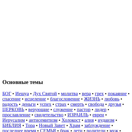
Основные темы
БОГ
•
Иешуа
•
Дух Святой
•
молитва
•
вера
•
грех
•
покаяние
•
спасение
•
исцеление
•
благословение
•
ЖИЗНЬ
•
любовь
•
радость
•
деньги
•
успех
•
страх
•
смерть
•
свобода
•
друзья
•
ЦЕРКОВЬ
•
верующие
•
служение
•
пастор
•
лидер
•
прославление
•
свидетельство
•
ИЗРАИЛЬ
•
евреи
•
Иерусалим
•
антисемитизм
•
Холокост
•
алия
•
иудаизм
•
БИБЛИЯ
•
Тора
•
Новый Завет
•
Храм
•
заблуждение
•
последнее время
•
СЕМЬЯ
•
брак
•
дети
•
родители
•
муж
•