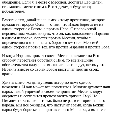
ободрение. Если я, вместе с Мессией, достигая Его целей,
стремлюсь вместе с ним к Его задачам, я буду всегда
победителем.
Вместе с тем, давайте вернемся к тому прочтению, которое
предлагает пророк Осия — о том, что Иаков борется не на
одной стороне с Богом, а против Него. С пророческой
перспективы можно видеть, что он, как воплощение Израиля
в одном человеке, борется против Мессии, чтобы с
определенного места начать бороться вместе с Мессией на
одной стороне против тех, кто против Израиля и против Бога.
И когда Израиль примет своего Мессию, встанет на Его
сторону, перестанет бороться с Ним, то все внешние
обстоятельства падут, все внешние враги падут, потому что
Израиль вместе со своим Богом выступит против своих
врагов.
Удивительно, когда изучаешь историю даже одного
поколения. И как может все поменяться. Многие думают: наш
народ, такой упрямый в своем непринятии Мессии, вдруг
обернется и согласится провозгласить призыв Ему? Но
Писание показывает, что так было не раз в истории нашего
народа. Мы все ожидаем, что наступит время, когда Божий
народ будет бороться не против своего Машиаха, а вместе с