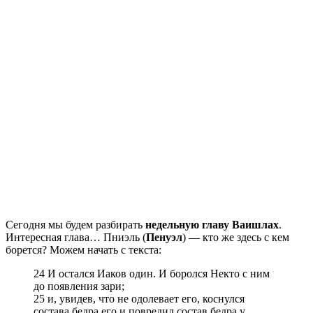
Сегодня мы будем разбирать
недельную главу Ваишлах
.
Интересная глава… Пниэль (
Пенуэл
) — кто же здесь с кем
борется? Можем начать с текста:
24 И остался Иаков один. И боролся Некто с ним
до появления зари;
25 и, увидев, что не одолевает его, коснулся
состава бедра его и повредил состав бедра у