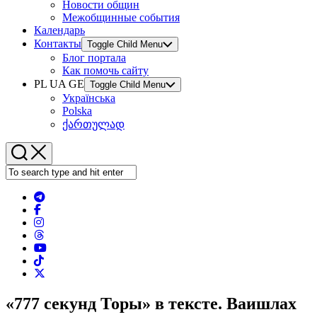
Новости общин
Межобщинные события
Календарь
Контакты
Toggle Child Menu
Блог портала
Как помочь сайту
PL UA GE
Toggle Child Menu
Українська
Polska
ქართულად
«777 секунд Торы» в тексте. Ваишлах