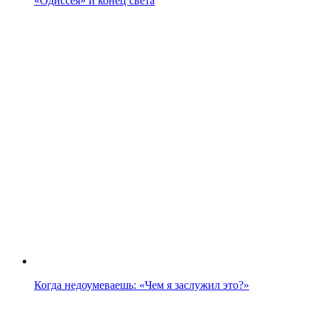
«Одиссея» и конец света
Когда недоумеваешь: «Чем я заслужил это?»