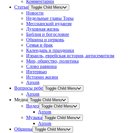
Комментарии
Статьи
Toggle Child Menu
Новости
Недельные главы Торы
Мессианский иудаизм
Духовная жизнь
Библия и богословие
Община и церковь
Семья и брак
Календарь и праздники
Израиль, еврейская история, антисемитизм
Мир, общество, политика
Слово раввина
Интервью
Истории жизни
Архив
Вопросы ребе
Toggle Child Menu
Архив
Медиа
Toggle Child Menu
Видео
Toggle Child Menu
Архив
Музыка
Toggle Child Menu
Архив
Общины
Toggle Child Menu