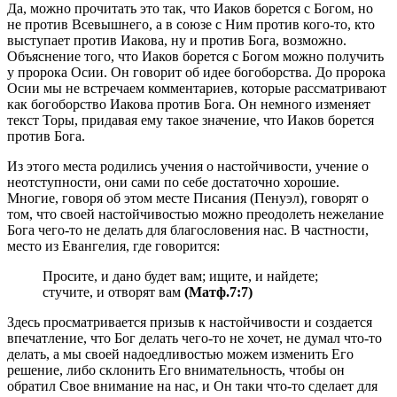
Да, можно прочитать это так, что Иаков борется с Богом, но
не против Всевышнего, а в союзе с Ним против кого-то, кто
выступает против Иакова, ну и против Бога, возможно.
Объяснение того, что Иаков борется с Богом можно получить
у пророка Осии. Он говорит об идее богоборства. До пророка
Осии мы не встречаем комментариев, которые рассматривают
как богоборство Иакова против Бога. Он немного изменяет
текст Торы, придавая ему такое значение, что Иаков борется
против Бога.
Из этого места родились учения о настойчивости, учение о
неотступности, они сами по себе достаточно хорошие.
Многие, говоря об этом месте Писания (Пенуэл), говорят о
том, что своей настойчивостью можно преодолеть нежелание
Бога чего-то не делать для благословения нас. В частности,
место из Евангелия, где говорится:
Просите, и дано будет вам; ищите, и найдете;
стучите, и отворят вам
(Матф.7:7)
Здесь просматривается призыв к настойчивости и создается
впечатление, что Бог делать чего-то не хочет, не думал что-то
делать, а мы своей надоедливостью можем изменить Его
решение, либо склонить Его внимательность, чтобы он
обратил Свое внимание на нас, и Он таки что-то сделает для