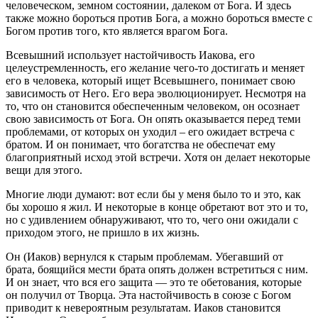
человеческом, земном состоянии, далеком от Бога. И здесь
также можно бороться против Бога, а можно бороться вместе с
Богом против того, кто является врагом Бога.
Всевышний использует настойчивость Иакова, его
целеустремленность, его желание чего-то достигать и меняет
его в человека, который ищет Всевышнего, понимает свою
зависимость от Него. Его вера эволюционирует. Несмотря на
то, что он становится обеспеченным человеком, он осознает
свою зависимость от Бога. Он опять оказывается перед теми
проблемами, от которых он уходил – его ожидает встреча с
братом. И он понимает, что богатства не обеспечат ему
благоприятный исход этой встречи. Хотя он делает некоторые
вещи для этого.
Многие люди думают: вот если бы у меня было то и это, как
бы хорошо я жил. И некоторые в конце обретают вот это и то,
но с удивлением обнаруживают, что то, чего они ожидали с
приходом этого, не пришло в их жизнь.
Он (Иаков) вернулся к старым проблемам. Убегавший от
брата, боящийся мести брата опять должен встретиться с ним.
И он знает, что вся его защита — это те обетования, которые
он получил от Творца. Эта настойчивость в союзе с Богом
приводит к невероятным результатам. Иаков становится