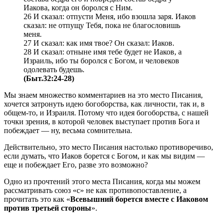
Иакова, когда он боролся с Ним.
26 И сказал: отпусти Меня, ибо взошла заря. Иаков
сказал: не отпущу Тебя, пока не благословишь
меня.
27 И сказал: как имя твое? Он сказал: Иаков.
28 И сказал: отныне имя тебе будет не Иаков, а
Израиль, ибо ты боролся с Богом, и человеков
одолевать будешь.
(Быт.32:24-28)
Мы знаем множество комментариев на это место Писания,
хочется затронуть идею богоборства, как личности, так и, в
общем-то, и Израиля. Потому что идея богоборства, с нашей
точки зрения, в которой человек выступает против Бога и
побеждает — ну, весьма сомнительна.
Действительно, это место Писания настолько противоречиво,
если думать, что Иаков борется с Богом, и как мы видим —
еще и побеждает Его, разве это возможно?
Одно из прочтений этого места Писания, когда мы можем
рассматривать союз «с» не как противопоставление, а
прочитать это как «
Всевышний борется вместе с Иаковом
против третьей стороны
».