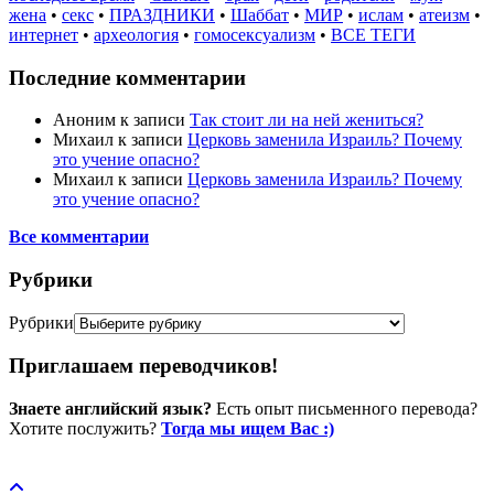
жена
•
секс
•
ПРАЗДНИКИ
•
Шаббат
•
МИР
•
ислам
•
атеизм
•
интернет
•
археология
•
гомосексуализм
•
ВСЕ ТЕГИ
Последние комментарии
Аноним
к записи
Так стоит ли на ней жениться?
Михаил
к записи
Церковь заменила Израиль? Почему
это учение опасно?
Михаил
к записи
Церковь заменила Израиль? Почему
это учение опасно?
Все комментарии
Рубрики
Рубрики
Приглашаем переводчиков!
Знаете английский язык?
Есть опыт письменного перевода?
Хотите послужить?
Тогда мы ищем Вас :)
Пожертвовать / donate