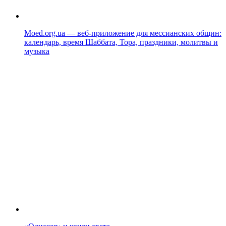
Moed.org.ua — веб-приложение для мессианских общин:
календарь, время Шаббата, Тора, праздники, молитвы и
музыка