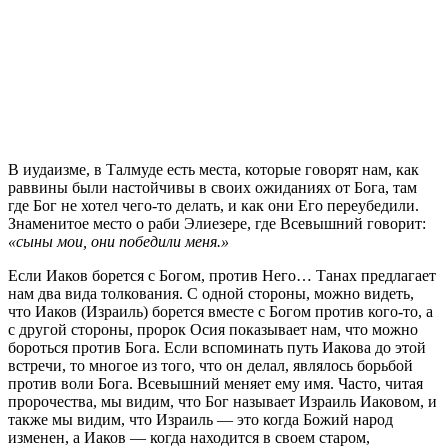
В иудаизме, в Талмуде есть места, которые говорят нам, как
раввины были настойчивы в своих ожиданиях от Бога, там
где Бог не хотел чего-то делать, и как они Его переубедили.
Знаменитое место о раби Элиезере, где Всевышний говорит:
«сыны мои, они победили меня.»
Если Иаков борется с Богом, против Него… Танах предлагает
нам два вида толкования. С одной стороны, можно видеть,
что Иаков (Израиль) борется вместе с Богом против кого-то, а
с другой стороны, пророк Осия показывает нам, что можно
бороться против Бога. Если вспоминать путь Иакова до этой
встречи, то многое из того, что он делал, являлось борьбой
против воли Бога. Всевышний меняет ему имя. Часто, читая
пророчества, мы видим, что Бог называет Израиль Иаковом, и
также мы видим, что Израиль — это когда Божий народ
изменен, а Иаков — когда находится в своем старом,