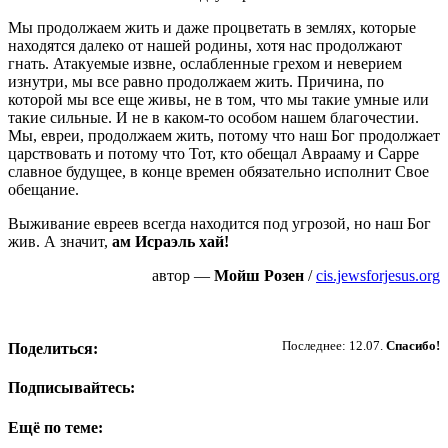
Мы продолжаем жить и даже процветать в землях, которые
находятся далеко от нашей родины, хотя нас продолжают
гнать. Атакуемые извне, ослабленные грехом и неверием
изнутри, мы все равно продолжаем жить. Причина, по
которой мы все еще живы, не в том, что мы такие умные или
такие сильные. И не в каком-то особом нашем благочестии.
Мы, евреи, продолжаем жить, потому что наш Бог продолжает
царствовать и потому что Тот, кто обещал Аврааму и Сарре
славное будущее, в конце времен обязательно исполнит Свое
обещание.
Выживание евреев всегда находится под угрозой, но наш Бог
жив. А значит,
ам Исраэль хай!
автор —
Мойш Розен
/
cis.jewsforjesus.org
Пожертвовать
Последнее: 12.07.
Спасибо!
Поделиться:
Подписывайтесь:
Ещё по теме: