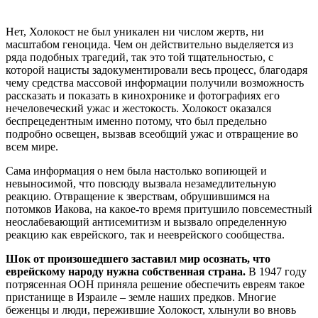
Нет, Холокост не был уникален ни числом жертв, ни
масштабом геноцида. Чем он действительно выделяется из
ряда подобных трагедий, так это той тщательностью, с
которой нацисты задокументировали весь процесс, благодаря
чему средства массовой информации получили возможность
рассказать и показать в кинохронике и фотографиях его
нечеловеческий ужас и жестокость. Холокост оказался
беспрецедентным именно потому, что был предельно
подробно освещен, вызвав всеобщий ужас и отвращение во
всем мире.
Сама информация о нем была настолько вопиющей и
невыносимой, что повсюду вызвала незамедлительную
реакцию. Отвращение к зверствам, обрушившимся на
потомков Иакова, на какое-то время притушило повсеместный
неослабевающий антисемитизм и вызвало определенную
реакцию как еврейского, так и нееврейского сообщества.
Шок от произошедшего заставил мир осознать, что
еврейскому народу нужна собственная страна.
В 1947 году
потрясенная ООН приняла решение обеспечить евреям такое
пристанище в Израиле – земле наших предков. Многие
беженцы и люди, пережившие Холокост, хлынули во вновь