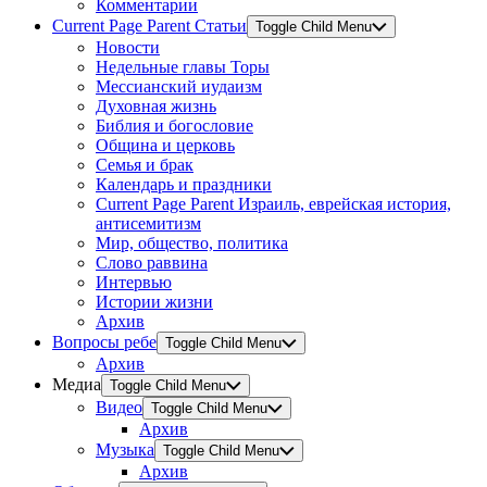
Комментарии
Current Page Parent
Статьи
Toggle Child Menu
Новости
Недельные главы Торы
Мессианский иудаизм
Духовная жизнь
Библия и богословие
Община и церковь
Семья и брак
Календарь и праздники
Current Page Parent
Израиль, еврейская история,
антисемитизм
Мир, общество, политика
Слово раввина
Интервью
Истории жизни
Архив
Вопросы ребе
Toggle Child Menu
Архив
Медиа
Toggle Child Menu
Видео
Toggle Child Menu
Архив
Музыка
Toggle Child Menu
Архив