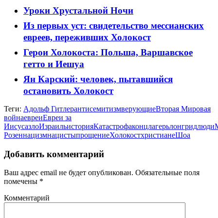
Уроки Хрустальной Ночи
Из первых уст: свидетельство мессианских
евреев, переживших Холокост
Герои Холокоста: Польша, Варшавское
гетто и Иешуа
Ян Карский: человек, пытавшийся
остановить Холокост
Теги:
Адольф Гитлер
антисемитизм
верующие
Вторая Мировая
война
евреи
Евреи за
Иисуса
зло
Израиль
история
Катастрофа
концлагерь
лонгрид
люди
Розен
нацизм
нацисты
прощение
Холокост
христиане
Шоа
Добавить комментарий
Ваш адрес email не будет опубликован.
Обязательные поля
помечены
*
Комментарий