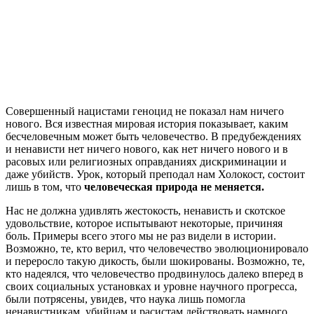
Совершенный нацистами геноцид не показал нам ничего
нового. Вся известная мировая история показывает, каким
бесчеловечным может быть человечество. В предубеждениях
и ненависти нет ничего нового, как нет ничего нового и в
расовых или религиозных оправданиях дискриминации и
даже убийств. Урок, который преподал нам Холокост, состоит
лишь в том, что
человеческая природа не меняется.
Нас не должна удивлять жестокость, ненависть и скотское
удовольствие, которое испытывают некоторые, причиняя
боль. Примеры всего этого мы не раз видели в истории.
Возможно, те, кто верил, что человечество эволюционировало
и переросло такую дикость, были шокированы. Возможно, те,
кто надеялся, что человечество продвинулось далеко вперед в
своих социальных установках и уровне научного прогресса,
были потрясены, увидев, что наука лишь помогла
ненавистникам, убийцам и расистам действовать намного