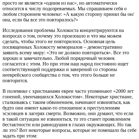
просто не является «одним из нас», но автоматически
относится к числу подозреваемых. Мы спрашиваем себя о
любом стороннем человеке: «А какую сторону принял бы он/
она, если бы все это повторилось?»
Исследования проблемы Холокоста концентрируются на
вопросах о том, почему это произошло и что мы можем
сделать, чтобы этого не повторилось. Основная цель
посвященных Холокосту мемориалов – демонстративно
заявить всему миру: «Это не должно повториться». Все это
хорошо и замечательно. Любой порядочный человек
согласится с этим. Но при этом наш народ постоянно ищет
соответствующей поддержки и заверений со стороны
нееврейского сообщества о том, что этого больше не
повторится.
В полемике с христианами евреи часто упоминают «2000 лет
гонений, увенчавшихся Холокостом». Некоторые христиане,
сталкиваясь с таким обвинением, начинают извиняться, как
будто они имеют какое-то отношение к преступлениям
эсэсовцев в лагерях смерти. Возможно, они думают, что если
в такой ситуации не извиниться, то это станет проявлением
бестактности или равнодушия в глазах окружающих. Но так
ли это? Вот некоторые вопросы, которые не помешало бы себе
задать при этом: