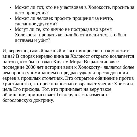
Может ли тот, кто не участвовал в Холокосте, просить за
него прощения?
Может ли человек просить прощения за нечто,
сделанное другими?
Могут ли те, кто лично не пострадал во время
Холокоста, прощать кого-либо от имени тех, кто был
истязаем и убит?
И, вероятно, самый важный из всех вопросов: на ком лежит
вина? В спорах нередко вина за Холокост открыто возлагается
на того, кто был назван Князем Мира. Выражение «все
последние 2000 лет истории вели к Холокосту» является более
чем просто упоминанием о предрассудках и преследовании
евреев в прошлых столетиях. Это открытое обвинение против
христианства, которое полностью извращает учение Христа и
цель Его прихода. Тот, кто принимает на веру такое
обвинение, приписывает Гитлеру власть изменять
богословскую доктрину.