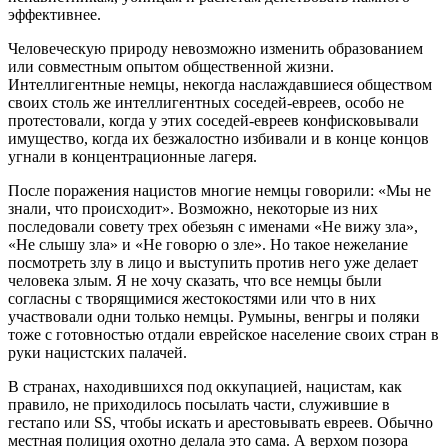
эффективнее.
Человеческую природу невозможно изменить образованием
или совместным опытом общественной жизни.
Интеллигентные немцы, некогда наслаждавшиеся обществом
своих столь же интеллигентных соседей-евреев, особо не
протестовали, когда у этих соседей-евреев конфисковывали
имущество, когда их безжалостно избивали и в конце концов
угнали в концентрационные лагеря.
После поражения нацистов многие немцы говорили: «Мы не
знали, что происходит». Возможно, некоторые из них
последовали совету трех обезьян с именами «Не вижу зла»,
«Не слышу зла» и «Не говорю о зле». Но такое нежелание
посмотреть злу в лицо и выступить против него уже делает
человека злым. Я не хочу сказать, что все немцы были
согласны с творящимися жестокостями или что в них
участвовали одни только немцы. Румыны, венгры и поляки
тоже с готовностью отдали еврейское население своих стран в
руки нацистских палачей.
В странах, находившихся под оккупацией, нацистам, как
правило, не приходилось посылать части, служившие в
гестапо или SS, чтобы искать и арестовывать евреев. Обычно
местная полиция охотно делала это сама. А верхом позора