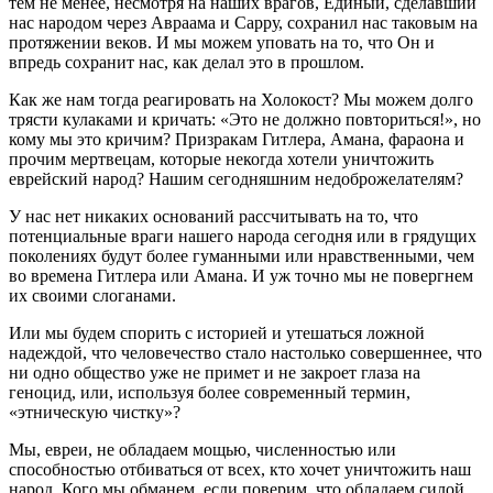
тем не менее, несмотря на наших врагов, Единый, сделавший
нас народом через Авраама и Сарру, сохранил нас таковым на
протяжении веков. И мы можем уповать на то, что Он и
впредь сохранит нас, как делал это в прошлом.
Как же нам тогда реагировать на Холокост? Мы можем долго
трясти кулаками и кричать: «Это не должно повториться!», но
кому мы это кричим? Призракам Гитлера, Амана, фараона и
прочим мертвецам, которые некогда хотели уничтожить
еврейский народ? Нашим сегодняшним недоброжелателям?
У нас нет никаких оснований рассчитывать на то, что
потенциальные враги нашего народа сегодня или в грядущих
поколениях будут более гуманными или нравственными, чем
во времена Гитлера или Амана. И уж точно мы не повергнем
их своими слоганами.
Или мы будем спорить с историей и утешаться ложной
надеждой, что человечество стало настолько совершеннее, что
ни одно общество уже не примет и не закроет глаза на
геноцид, или, используя более современный термин,
«этническую чистку»?
Мы, евреи, не обладаем мощью, численностью или
способностью отбиваться от всех, кто хочет уничтожить наш
народ. Кого мы обманем, если поверим, что обладаем силой