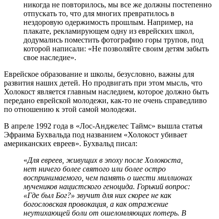
никогда не повторилось, мы все же должны постепенно
отпускать то, что для многих превратилось в
нездоровую одержимость прошлым. Например, на
плакате, рекламирующем одну из еврейских школ,
додумались поместить фотографию горы трупов, под
которой написали: «Не позволяйте своим детям забыть
свое наследие».
Еврейское образование и школы, безусловно, важны для
развития наших детей. Но продвигать при этом мысль, что
Холокост является главным наследием, которое должно быть
передано еврейской молодежи, как-то не очень справедливо
по отношению к этой самой молодежи.
В апреле 1992 года в «Лос-Анджелес Таймс» вышла статья
Эфраима Бухвальда под названием «Холокост убивает
американских евреев». Бухвальд писал:
«
Для евреев, живущих в эпоху после Холокоста,
нет ничего более святого или более остро
воспринимаемого, чем память о шести миллионах
мучеников нацистского геноцида. Горький вопрос:
«Где был Бог?» звучит для них скорее не как
богословская провокация, а как отражение
неутихающей боли от ошеломляющих потерь. В