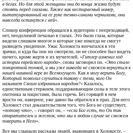
в бегах. Но для этой женщины они до конца жизни будут
стоять перед глазами. Также как нестираемый номер,
вытатуированный на ее руке темно-синими чернилами, они
навсегда останутся с ней
».
С
пикер конференции обращался к аудитории с непреходящей,
нет, неодолимой печалью в глазах. Это были глаза, которые
видели слишком многое и которые уже никогда не смогут
развидеть увиденное. Ужас Холокоста впечатался в эти
зрачки, и куда бы они ни смотрели, он не способен был видеть
ничего, кроме жертв и их мучителей. «
Гитлер изменил ход
истории еврейского народа
», снова заговорил он. «
Это стало
поворотной точкой, и мы уже никогда не сможем вернуться к
нашей наивной вере во Всемогущего. Как я могу верить Богу,
Который позволил случиться такому с теми, кого Он
называет Своим избранным народом?
» Казалось,
единственным стержнем, поддерживающим силы в теле этого
охотника за нацистами, была горечь. Без горящей в нем
ярости он, наверное, уже давно бы обратился в прах. Для него
Холокост стал доказательством того, что Бога не существует,
«
потому что
», – говорит он, – «
если Бог есть, то Он так
отвратителен и жесток, что мы в любом случае не сможем
поверить в Него
».
Все мы слышали рассказы людей, выживших в Холокосте, –