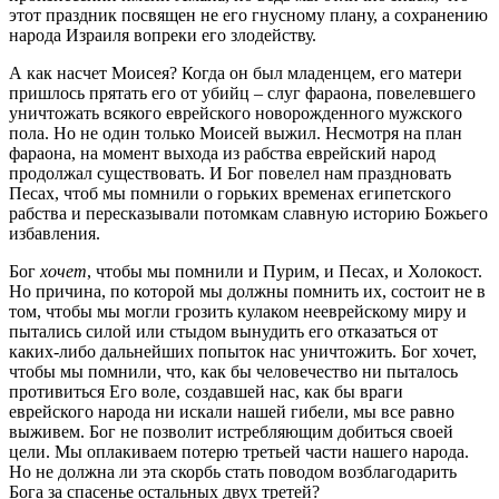
этот праздник посвящен не его гнусному плану, а сохранению
народа Израиля вопреки его злодейству.
А как насчет Моисея? Когда он был младенцем, его матери
пришлось прятать его от убийц – слуг фараона, повелевшего
уничтожать всякого еврейского новорожденного мужского
пола. Но не один только Моисей выжил. Несмотря на план
фараона, на момент выхода из рабства еврейский народ
продолжал существовать. И Бог повелел нам праздновать
Песах, чтоб мы помнили о горьких временах египетского
рабства и пересказывали потомкам славную историю Божьего
избавления.
Бог
хочет
, чтобы мы помнили и Пурим, и Песах, и Холокост.
Но причина, по которой мы должны помнить их, состоит не в
том, чтобы мы могли грозить кулаком нееврейскому миру и
пытались силой или стыдом вынудить его отказаться от
каких-либо дальнейших попыток нас уничтожить. Бог хочет,
чтобы мы помнили, что, как бы человечество ни пыталось
противиться Его воле, создавшей нас, как бы враги
еврейского народа ни искали нашей гибели, мы все равно
выживем. Бог не позволит истребляющим добиться своей
цели. Мы оплакиваем потерю третьей части нашего народа.
Но не должна ли эта скорбь стать поводом возблагодарить
Бога за спасенье остальных двух третей?