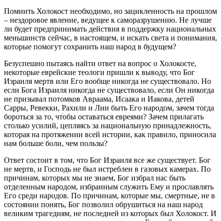
Помнить Холокост необходимо, но зацикленность на прошлом
– нездоровое явление, ведущее к саморазрушению. Не лучше
ли будет предпринимать действия в поддержку национальных
меньшинств сейчас, в настоящем, и искать света и понимания,
которые помогут сохранить наш народ в будущем?
Безуспешно пытаясь найти ответ на вопрос о Холокосте,
некоторые еврейские теологи пришли к выводу, что Бог
Израиля мертв или Его вообще никогда не существовало. Но
если Бога Израиля никогда не существовало, если Он никогда
не призывал потомков Авраама, Исаака и Иакова, детей
Сарры, Ревекки, Рахили и Лии быть Его народом, зачем тогда
бороться за то, чтобы оставаться евреями? Зачем прилагать
столько усилий, цепляясь за национальную принадлежность,
которая на протяжении всей истории, как правило, приносила
нам больше боли, чем пользы?
Ответ состоит в том, что Бог Израиля все же существует. Бог
не мертв, и Господь не был истреблен в газовых камерах. По
причинам, которых мы не знаем, Бог избрал нас быть
отделенным народом, избранным служить Ему и прославлять
Его среди народов. По причинам, которые мы, смертные, не в
состоянии понять, Бог позволил обрушиться на наш народ
великим трагедиям, не последней из которых был Холокост. И