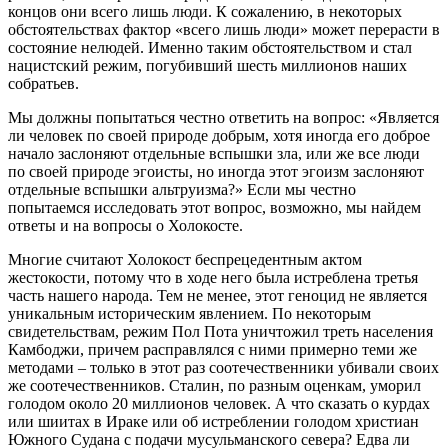
концов они всего лишь люди. К сожалению, в некоторых
обстоятельствах фактор «всего лишь люди» может перерасти в
состояние нелюдей. Именно таким обстоятельством и стал
нацистский режим, погубивший шесть миллионов наших
собратьев.
Мы должны попытаться честно ответить на вопрос: «Является
ли человек по своей природе добрым, хотя иногда его доброе
начало заслоняют отдельные вспышки зла, или же все люди
по своей природе эгоисты, но иногда этот эгоизм заслоняют
отдельные вспышки альтруизма?» Если мы честно
попытаемся исследовать этот вопрос, возможно, мы найдем
ответы и на вопросы о Холокосте.
Многие считают Холокост беспрецедентным актом
жестокости, потому что в ходе него была истреблена третья
часть нашего народа. Тем не менее, этот геноцид не является
уникальным историческим явлением. По некоторым
свидетельствам, режим Пол Пота уничтожил треть населения
Камбоджи, причем расправлялся с ними примерно теми же
методами – только в этот раз соотечественники убивали своих
же соотечественников. Сталин, по разным оценкам, уморил
голодом около 20 миллионов человек. А что сказать о курдах
или шиитах в Ираке или об истреблении голодом христиан
Южного Судана с подачи мусульманского севера? Едва ли