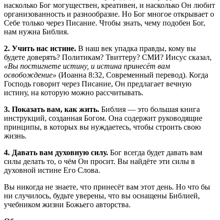
насколько Бог могуществен, креативен, и насколько Он любит
организованность и разнообразие. Но Бог многое открывает о
Себе только через Писание. Чтобы знать, чему подобен Бог,
нам нужна Библия.
2. Учить нас истине.
В наш век упадка правды, кому вы
будете доверять? Политикам? Твиттеру? СМИ? Иисус сказал,
«Вы постигнете истину, и истина принесёт вам
освобождение
»
(Иоанна 8:32, Современный перевод). Когда
Господь говорит через Писание, Он предлагает вечную
истину, на которую можно рассчитывать.
3. Показать вам, как жить.
Библия — это большая книга
инструкций, созданная Богом. Она содержит руководящие
принципы, в которых вы нуждаетесь, чтобы строить свою
жизнь.
4. Давать вам духовную силу.
Бог всегда будет давать вам
силы делать то, о чём Он просит. Вы найдёте эти силы в
духовной истине Его Слова.
Вы никогда не знаете, что принесёт вам этот день. Но что бы
ни случилось, будьте уверены, что вы оснащены Библией,
учебником жизни Божьего авторства.