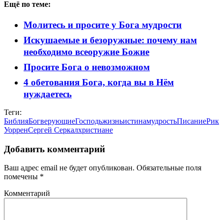
Ещё по теме:
Молитесь и просите у Бога мудрости
Искушаемые и безоружные: почему нам
необходимо всеоружие Божие
Просите Бога о невозможном
4 обетования Бога, когда вы в Нём
нуждаетесь
Теги:
Библия
Бог
верующие
Господь
жизнь
истина
мудрость
Писание
Рик
Уоррен
Сергей Серкал
христиане
Добавить комментарий
Ваш адрес email не будет опубликован.
Обязательные поля
помечены
*
Комментарий