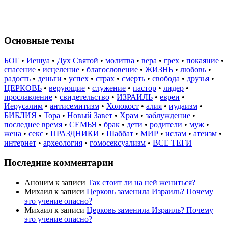
Основные темы
БОГ
•
Иешуа
•
Дух Святой
•
молитва
•
вера
•
грех
•
покаяние
•
спасение
•
исцеление
•
благословение
•
ЖИЗНЬ
•
любовь
•
радость
•
деньги
•
успех
•
страх
•
смерть
•
свобода
•
друзья
•
ЦЕРКОВЬ
•
верующие
•
служение
•
пастор
•
лидер
•
прославление
•
свидетельство
•
ИЗРАИЛЬ
•
евреи
•
Иерусалим
•
антисемитизм
•
Холокост
•
алия
•
иудаизм
•
БИБЛИЯ
•
Тора
•
Новый Завет
•
Храм
•
заблуждение
•
последнее время
•
СЕМЬЯ
•
брак
•
дети
•
родители
•
муж
•
жена
•
секс
•
ПРАЗДНИКИ
•
Шаббат
•
МИР
•
ислам
•
атеизм
•
интернет
•
археология
•
гомосексуализм
•
ВСЕ ТЕГИ
Последние комментарии
Аноним
к записи
Так стоит ли на ней жениться?
Михаил
к записи
Церковь заменила Израиль? Почему
это учение опасно?
Михаил
к записи
Церковь заменила Израиль? Почему
это учение опасно?