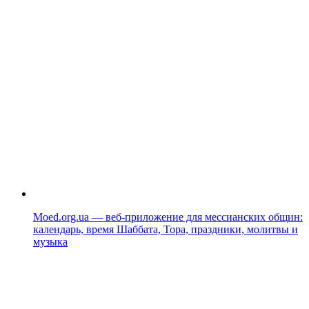
Moed.org.ua — веб-приложение для мессианских общин:
календарь, время Шаббата, Тора, праздники, молитвы и
музыка