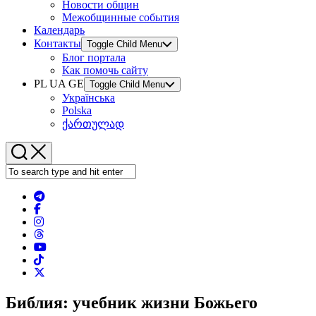
Новости общин
Межобщинные события
Календарь
Контакты
Toggle Child Menu
Блог портала
Как помочь сайту
PL UA GE
Toggle Child Menu
Українська
Polska
ქართულად
Библия: учебник жизни Божьего