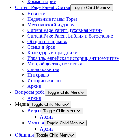
Комментарии
Current Page Parent
Статьи
Toggle Child Menu
Новости
Недельные главы Торы
Мессианский иудаизм
Current Page Parent
Духовная жизнь
Current Page Parent
Библия и богословие
Община и церковь
Семья и брак
Календарь и праздники
Израиль, еврейская история, антисемитизм
Мир, общество, политика
Слово раввина
Интервью
Истории жизни
Архив
Вопросы ребе
Toggle Child Menu
Архив
Медиа
Toggle Child Menu
Видео
Toggle Child Menu
Архив
Музыка
Toggle Child Menu
Архив
Общины
Toggle Child Menu