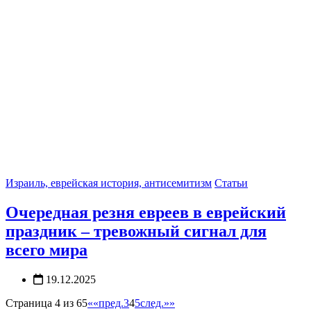
Израиль, еврейская история, антисемитизм
Статьи
Очередная резня евреев в еврейский
праздник – тревожный сигнал для
всего мира
19.12.2025
Страница 4 из 65
««
пред.
3
4
5
след.
»»