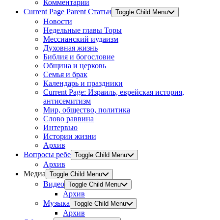
Комментарии
Current Page Parent
Статьи
Toggle Child Menu
Новости
Недельные главы Торы
Мессианский иудаизм
Духовная жизнь
Библия и богословие
Община и церковь
Семья и брак
Календарь и праздники
Current Page:
Израиль, еврейская история,
антисемитизм
Мир, общество, политика
Слово раввина
Интервью
Истории жизни
Архив
Вопросы ребе
Toggle Child Menu
Архив
Медиа
Toggle Child Menu
Видео
Toggle Child Menu
Архив
Музыка
Toggle Child Menu
Архив