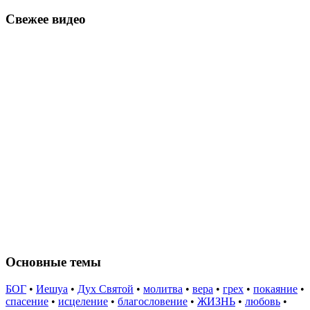
Свежее видео
Основные темы
БОГ
•
Иешуа
•
Дух Святой
•
молитва
•
вера
•
грех
•
покаяние
•
спасение
•
исцеление
•
благословение
•
ЖИЗНЬ
•
любовь
•