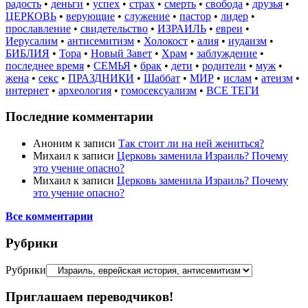
радость
•
деньги
•
успех
•
страх
•
смерть
•
свобода
•
друзья
•
ЦЕРКОВЬ
•
верующие
•
служение
•
пастор
•
лидер
•
прославление
•
свидетельство
•
ИЗРАИЛЬ
•
евреи
•
Иерусалим
•
антисемитизм
•
Холокост
•
алия
•
иудаизм
•
БИБЛИЯ
•
Тора
•
Новый Завет
•
Храм
•
заблуждение
•
последнее время
•
СЕМЬЯ
•
брак
•
дети
•
родители
•
муж
•
жена
•
секс
•
ПРАЗДНИКИ
•
Шаббат
•
МИР
•
ислам
•
атеизм
•
интернет
•
археология
•
гомосексуализм
•
ВСЕ ТЕГИ
Последние комментарии
Аноним
к записи
Так стоит ли на ней жениться?
Михаил
к записи
Церковь заменила Израиль? Почему
это учение опасно?
Михаил
к записи
Церковь заменила Израиль? Почему
это учение опасно?
Все комментарии
Рубрики
Рубрики
Приглашаем переводчиков!