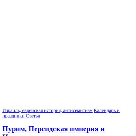
Израиль, еврейская история, антисемитизм
Календарь и
праздники
Статьи
Пурим, Персидская империя и