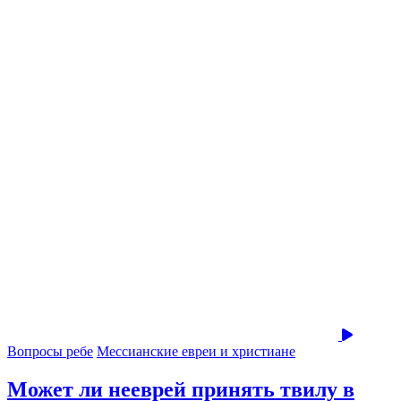
Вопросы ребе
Мессианские евреи и христиане
Может ли нееврей принять твилу в