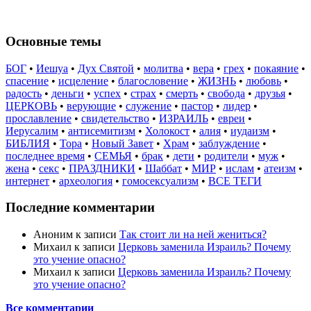
Основные темы
БОГ
•
Иешуа
•
Дух Святой
•
молитва
•
вера
•
грех
•
покаяние
•
спасение
•
исцеление
•
благословение
•
ЖИЗНЬ
•
любовь
•
радость
•
деньги
•
успех
•
страх
•
смерть
•
свобода
•
друзья
•
ЦЕРКОВЬ
•
верующие
•
служение
•
пастор
•
лидер
•
прославление
•
свидетельство
•
ИЗРАИЛЬ
•
евреи
•
Иерусалим
•
антисемитизм
•
Холокост
•
алия
•
иудаизм
•
БИБЛИЯ
•
Тора
•
Новый Завет
•
Храм
•
заблуждение
•
последнее время
•
СЕМЬЯ
•
брак
•
дети
•
родители
•
муж
•
жена
•
секс
•
ПРАЗДНИКИ
•
Шаббат
•
МИР
•
ислам
•
атеизм
•
интернет
•
археология
•
гомосексуализм
•
ВСЕ ТЕГИ
Последние комментарии
Аноним
к записи
Так стоит ли на ней жениться?
Михаил
к записи
Церковь заменила Израиль? Почему
это учение опасно?
Михаил
к записи
Церковь заменила Израиль? Почему
это учение опасно?
Все комментарии