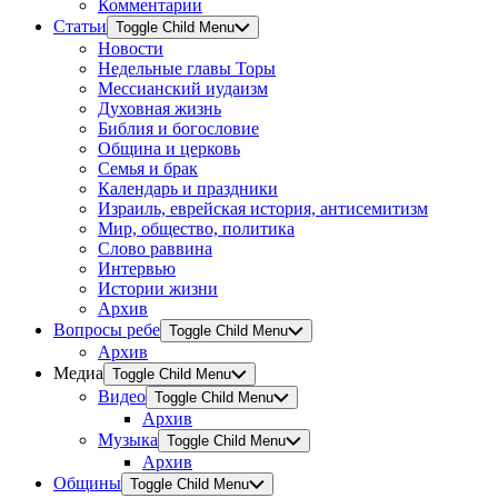
Комментарии
Статьи
Toggle Child Menu
Новости
Недельные главы Торы
Мессианский иудаизм
Духовная жизнь
Библия и богословие
Община и церковь
Семья и брак
Календарь и праздники
Израиль, еврейская история, антисемитизм
Мир, общество, политика
Слово раввина
Интервью
Истории жизни
Архив
Вопросы ребе
Toggle Child Menu
Архив
Медиа
Toggle Child Menu
Видео
Toggle Child Menu
Архив
Музыка
Toggle Child Menu
Архив
Общины
Toggle Child Menu