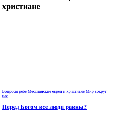
христиане
Вопросы ребе
Мессианские евреи и христиане
Мир вокруг
нас
Перед Богом все люди равны?