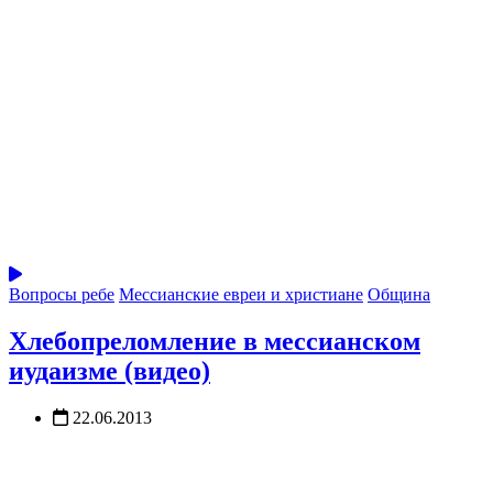
Вопросы ребе
Мессианские евреи и христиане
Община
Хлебопреломление в мессианском
иудаизме (видео)
22.06.2013