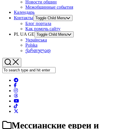
Новости общин
Межобщинные события
Календарь
Контакты
Toggle Child Menu
Блог портала
Как помочь сайту
PL UA GE
Toggle Child Menu
Українська
Polska
ქართულად
Мессианские евреи и