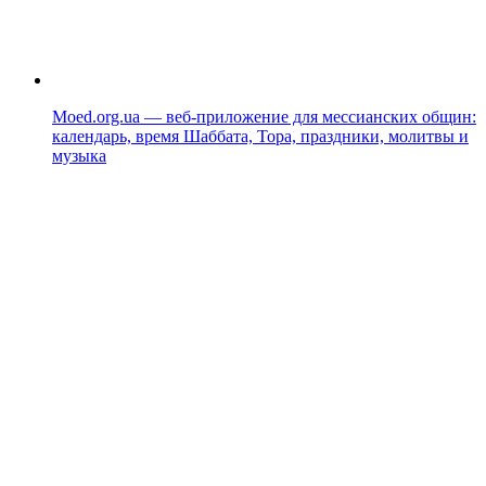
Moed.org.ua — веб-приложение для мессианских общин:
календарь, время Шаббата, Тора, праздники, молитвы и
музыка