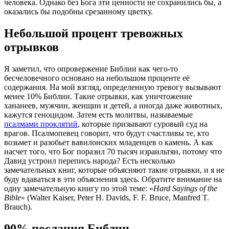
человека. Однако без Бога эти ценности не сохранились бы, а
оказались бы подобны срезанному цветку.
Небольшой процент тревожных
отрывков
Я заметил, что опровержение Библии как чего-то
бесчеловечного основано на небольшом проценте её
содержания. На мой взгляд, определенную тревогу вызывают
менее 10% Библии. Такие отрывки, как уничтожение
хананеев, мужчин, женщин и детей, а иногда даже животных,
кажутся геноцидом. Затем есть молитвы, называемые
псалмами проклятий
, которые призывают суровый суд на
врагов. Псалмопевец говорит, что будут счастливы те, кто
возьмет и разобьет вавилонских младенцев о камень. А как
насчет того, что Бог поразил 70 тысяч израильтян, потому что
Давид устроил перепись народа? Есть несколько
замечательных книг, которые объясняют такие отрывки, и я не
буду вдаваться в эти объяснения здесь. Обратите внимание на
одну замечательную книгу по этой теме: «
Hard Sayings of the
Bible
» (Walter Kaiser, Peter H. Davids, F. F. Bruce, Manfred T.
Brauch).
90% послания Библии