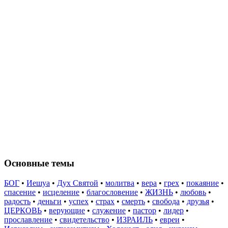
Основные темы
БОГ
•
Иешуа
•
Дух Святой
•
молитва
•
вера
•
грех
•
покаяние
•
спасение
•
исцеление
•
благословение
•
ЖИЗНЬ
•
любовь
•
радость
•
деньги
•
успех
•
страх
•
смерть
•
свобода
•
друзья
•
ЦЕРКОВЬ
•
верующие
•
служение
•
пастор
•
лидер
•
прославление
•
свидетельство
•
ИЗРАИЛЬ
•
евреи
•