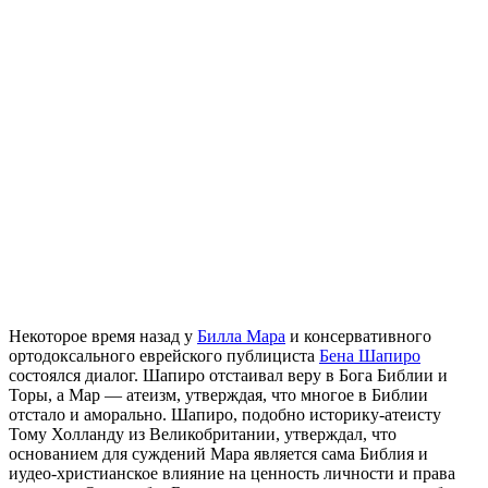
Н
екоторое время назад у
Билла Мара
и консервативного
ортодоксального еврейского публициста
Бена Шапиро
состоялся диалог. Шапиро отстаивал веру в Бога Библии и
Торы, а Мар — атеизм, утверждая, что многое в Библии
отстало и аморально. Шапиро, подобно историку-атеисту
Тому Холланду из Великобритании, утверждал, что
основанием для суждений Мара является сама Библия и
иудео-христианское влияние на ценность личности и права