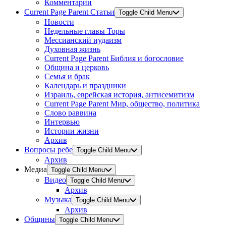
Комментарии
Current Page Parent
Статьи
Toggle Child Menu
Новости
Недельные главы Торы
Мессианский иудаизм
Духовная жизнь
Current Page Parent
Библия и богословие
Община и церковь
Семья и брак
Календарь и праздники
Израиль, еврейская история, антисемитизм
Current Page Parent
Мир, общество, политика
Слово раввина
Интервью
Истории жизни
Архив
Вопросы ребе
Toggle Child Menu
Архив
Медиа
Toggle Child Menu
Видео
Toggle Child Menu
Архив
Музыка
Toggle Child Menu
Архив
Общины
Toggle Child Menu