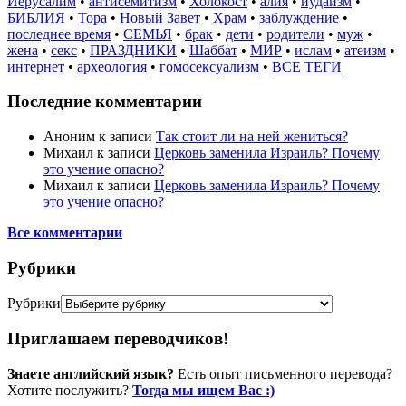
Иерусалим
•
антисемитизм
•
Холокост
•
алия
•
иудаизм
•
БИБЛИЯ
•
Тора
•
Новый Завет
•
Храм
•
заблуждение
•
последнее время
•
СЕМЬЯ
•
брак
•
дети
•
родители
•
муж
•
жена
•
секс
•
ПРАЗДНИКИ
•
Шаббат
•
МИР
•
ислам
•
атеизм
•
интернет
•
археология
•
гомосексуализм
•
ВСЕ ТЕГИ
Последние комментарии
Аноним
к записи
Так стоит ли на ней жениться?
Михаил
к записи
Церковь заменила Израиль? Почему
это учение опасно?
Михаил
к записи
Церковь заменила Израиль? Почему
это учение опасно?
Все комментарии
Рубрики
Рубрики
Приглашаем переводчиков!
Знаете английский язык?
Есть опыт письменного перевода?
Хотите послужить?
Тогда мы ищем Вас :)