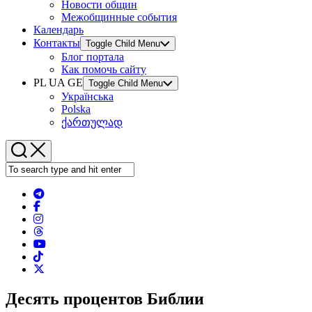
Новости общин
Межобщинные события
Календарь
Контакты
Toggle Child Menu
Блог портала
Как помочь сайту
PL UA GE
Toggle Child Menu
Українська
Polska
ქართულად
Десять процентов Библии