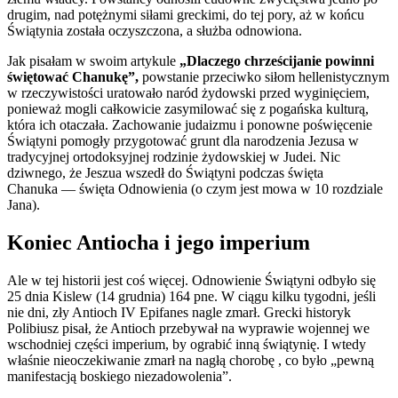
drugim, nad potężnymi siłami greckimi, do tej pory, aż w końcu
Świątynia została oczyszczona, a służba odnowiona.
Jak pisałam w swoim artykule
„Dlaczego chrześcijanie powinni
świętować Chanukę”,
powstanie przeciwko siłom hellenistycznym
w rzeczywistości uratowało naród żydowski przed wyginięciem,
ponieważ mogli całkowicie zasymilować się z pogańska kulturą,
która ich otaczała. Zachowanie judaizmu i ponowne poświęcenie
Świątyni pomogły przygotować grunt dla narodzenia Jezusa w
tradycyjnej ortodoksyjnej rodzinie żydowskiej w Judei. Nic
dziwnego, że Jeszua wszedł do Świątyni podczas święta
Chanuka — święta Odnowienia (o czym jest mowa w 10 rozdziale
Jana).
Koniec Antiocha i jego imperium
Ale w tej historii jest coś więcej. Odnowienie Świątyni odbyło się
25 dnia Kislew (14 grudnia) 164 pne. W ciągu kilku tygodni, jeśli
nie dni, zły Antioch IV Epifanes nagle zmarł. Grecki historyk
Polibiusz pisał, że Antioch przebywał na wyprawie wojennej we
wschodniej części imperium, by ograbić inną świątynię. I wtedy
właśnie nieoczekiwanie zmarł na nagłą chorobę , co było „pewną
manifestacją boskiego niezadowolenia”.