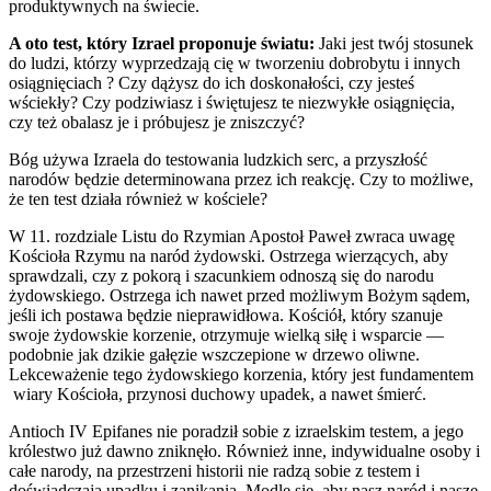
produktywnych na świecie.
A oto test, który Izrael proponuje światu:
Jaki jest twój stosunek
do ludzi, którzy wyprzedzają cię w tworzeniu dobrobytu i innych
osiągnięciach ? Czy dążysz do ich doskonałości, czy jesteś
wściekły? Czy podziwiasz i świętujesz te niezwykłe osiągnięcia,
czy też obalasz je i próbujesz je zniszczyć?
Bóg używa Izraela do testowania ludzkich serc, a przyszłość
narodów będzie determinowana przez ich reakcję. Czy to możliwe,
że ten test działa również w kościele?
W 11. rozdziale Listu do Rzymian Apostoł Paweł zwraca uwagę
Kościoła Rzymu na naród żydowski. Ostrzega wierzących, aby
sprawdzali, czy z pokorą i szacunkiem odnoszą się do narodu
żydowskiego. Ostrzega ich nawet przed możliwym Bożym sądem,
jeśli ich postawa będzie nieprawidłowa. Kościół, który szanuje
swoje żydowskie korzenie, otrzymuje wielką siłę i wsparcie —
podobnie jak dzikie gałęzie wszczepione w drzewo oliwne.
Lekceważenie tego żydowskiego korzenia, który jest fundamentem
wiary Kościoła, przynosi duchowy upadek, a nawet śmierć.
Antioch IV Epifanes nie poradził sobie z izraelskim testem, a jego
królestwo już dawno zniknęło. Również inne, indywidualne osoby i
całe narody, na przestrzeni historii nie radzą sobie z testem i
doświadczają upadku i zanikania. Modlę się, aby nasz naród i nasze