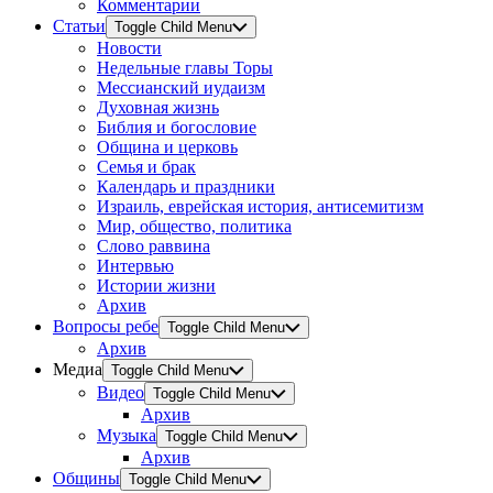
Комментарии
Статьи
Toggle Child Menu
Новости
Недельные главы Торы
Мессианский иудаизм
Духовная жизнь
Библия и богословие
Община и церковь
Семья и брак
Календарь и праздники
Израиль, еврейская история, антисемитизм
Мир, общество, политика
Слово раввина
Интервью
Истории жизни
Архив
Вопросы ребе
Toggle Child Menu
Архив
Медиа
Toggle Child Menu
Видео
Toggle Child Menu
Архив
Музыка
Toggle Child Menu
Архив
Общины
Toggle Child Menu