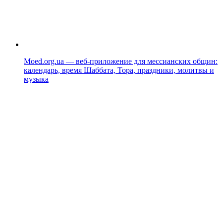
Moed.org.ua — веб-приложение для мессианских общин:
календарь, время Шаббата, Тора, праздники, молитвы и
музыка