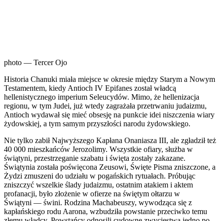
photo — Tercer Ojo
H
istoria Chanuki miała miejsce w okresie między Starym a Nowym
Testamentem, kiedy Antioch IV Epifanes został władcą
hellenistycznego imperium Seleucydów. Mimo, że hellenizacja
regionu, w tym Judei, już wtedy zagrażała przetrwaniu judaizmu,
Antioch wydawał się mieć obsesję na punkcie idei niszczenia wiary
żydowskiej, a tym samym przyszłości narodu żydowskiego.
Nie tylko zabił Najwyższego Kapłana Onaniasza III, ale zgładził też
40 000 mieszkańców Jerozolimy. Wszystkie ofiary, służba w
świątyni, przestrzeganie szabatu i święta zostały zakazane.
Świątynia została poświęcona Zeusowi, Święte Pisma zniszczone, a
Żydzi zmuszeni do udziału w pogańskich rytuałach. Próbując
zniszczyć wszelkie ślady judaizmu, ostatnim atakiem i aktem
profanacji, było złożenie w ofierze na świętym ołtarzu w
Świątyni — świni. Rodzina Machabeuszy, wywodząca się z
kapłańskiego rodu Aarona, wzbudziła powstanie przeciwko temu
złemu władcy. Powstańcy odnosili cudowne zwycięstwa jedno po