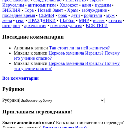
Иерусалим
•
антисемитизм
•
Холокост
•
алия
•
иудаизм
•
БИБЛИЯ
•
Тора
•
Новый Завет
•
Храм
•
заблуждение
•
последнее время
•
СЕМЬЯ
•
брак
•
дети
•
родители
•
муж
•
жена
•
секс
•
ПРАЗДНИКИ
•
Шаббат
•
МИР
•
ислам
•
атеизм
•
интернет
•
археология
•
гомосексуализм
•
ВСЕ ТЕГИ
Последние комментарии
Аноним
к записи
Так стоит ли на ней жениться?
Михаил
к записи
Церковь заменила Израиль? Почему
это учение опасно?
Михаил
к записи
Церковь заменила Израиль? Почему
это учение опасно?
Все комментарии
Рубрики
Рубрики
Приглашаем переводчиков!
Знаете английский язык?
Есть опыт письменного перевода?
Хотите послужить?
Тогда мы ищем Вас :)