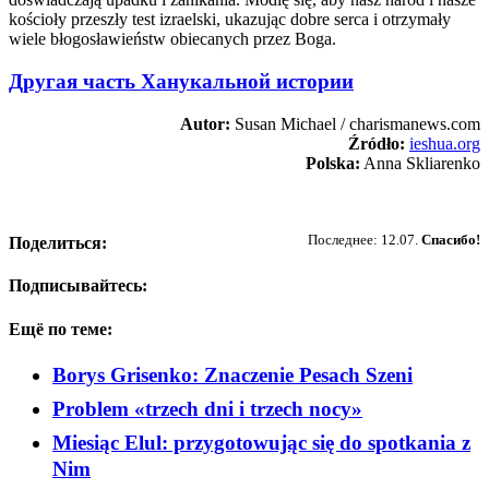
kościoły przeszły test izraelski, ukazując dobre serca i otrzymały
wiele błogosławieństw obiecanych przez Boga.
Другая часть Ханукальной истории
Autor:
Susan Michael / charismanews.com
Źródło:
ieshua.org
Polska:
Anna Skliarenko
Пожертвовать
Последнее: 12.07.
Спасибо!
Поделиться:
Подписывайтесь:
Ещё по теме:
Borys Grisenko: Znaczenie Pesach Szeni
Problem «trzech dni i trzech nocy»
Miesiąc Elul: przygotowując się do spotkania z
Nim