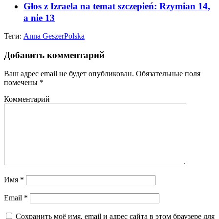
Głos z Izraela na temat szczepień: Rzymian 14,
a nie 13
Теги:
Anna Geszer
Polska
Добавить комментарий
Ваш адрес email не будет опубликован.
Обязательные поля
помечены
*
Комментарий
Имя
*
Email
*
Сохранить моё имя, email и адрес сайта в этом браузере для