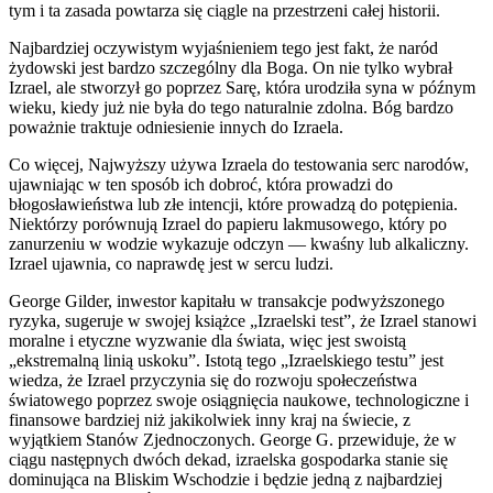
tym i ta zasada powtarza się ciągle na przestrzeni całej historii.
Najbardziej oczywistym wyjaśnieniem tego jest fakt, że naród
żydowski jest bardzo szczególny dla Boga. On nie tylko wybrał
Izrael, ale stworzył go poprzez Sarę, która urodziła syna w późnym
wieku, kiedy już nie była do tego naturalnie zdolna. Bóg bardzo
poważnie traktuje odniesienie innych do Izraela.
Co więcej, Najwyższy używa Izraela do testowania serc narodów,
ujawniając w ten sposób ich dobroć, która prowadzi do
błogosławieństwa lub złe intencji, które prowadzą do potępienia.
Niektórzy porównują Izrael do papieru lakmusowego, który po
zanurzeniu w wodzie wykazuje odczyn — kwaśny lub alkaliczny.
Izrael ujawnia, co naprawdę jest w sercu ludzi.
George Gilder, inwestor kapitału w transakcje podwyższonego
ryzyka, sugeruje w swojej książce „Izraelski test”, że Izrael stanowi
moralne i etyczne wyzwanie dla świata, więc jest swoistą
„ekstremalną linią uskoku”. Istotą tego „Izraelskiego testu” jest
wiedza, że ​​Izrael przyczynia się do rozwoju społeczeństwa
światowego poprzez swoje osiągnięcia naukowe, technologiczne i
finansowe bardziej niż jakikolwiek inny kraj na świecie, z
wyjątkiem Stanów Zjednoczonych. George G. przewiduje, że w
ciągu następnych dwóch dekad, izraelska gospodarka stanie się
dominująca na Bliskim Wschodzie i będzie jedną z najbardziej