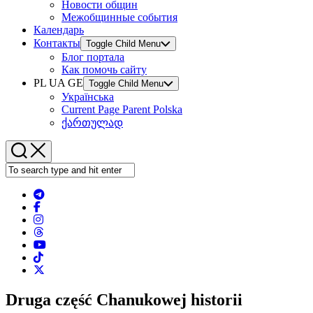
Новости общин
Межобщинные события
Календарь
Контакты
Toggle Child Menu
Блог портала
Как помочь сайту
PL UA GE
Toggle Child Menu
Українська
Current Page Parent
Polska
ქართულად
Druga część Chanukowej historii