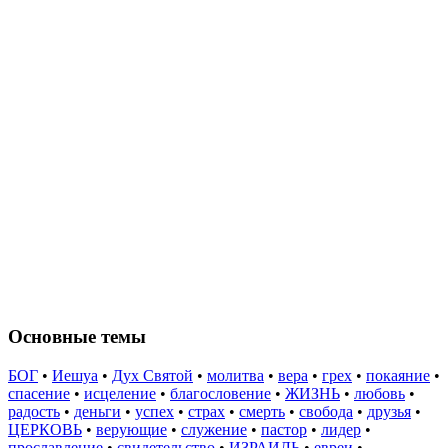
Основные темы
БОГ
•
Иешуа
•
Дух Святой
•
молитва
•
вера
•
грех
•
покаяние
•
спасение
•
исцеление
•
благословение
•
ЖИЗНЬ
•
любовь
•
радость
•
деньги
•
успех
•
страх
•
смерть
•
свобода
•
друзья
•
ЦЕРКОВЬ
•
верующие
•
служение
•
пастор
•
лидер
•
прославление
•
свидетельство
•
ИЗРАИЛЬ
•
евреи
•