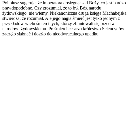
Polibiusz sugeruje, że imperatora dosięgnął sąd Boży, co jest bardzo
prawdopodobne. Czy zrozumiał, że to był Bóg narodu
żydowskiego, nie wiemy. Niekanoniczna druga księga Machabejska
stwierdza, że ​​rozumiał. Ale jego nagła śmierć jest tylko jednym z
przykładów wielu śmierci tych, którzy zbuntowali się przeciw
narodowi żydowskiemu. Po śmierci cesarza królestwo Seleucydów
zaczęło słabnąć i doszło do nieodwracalnego upadku.