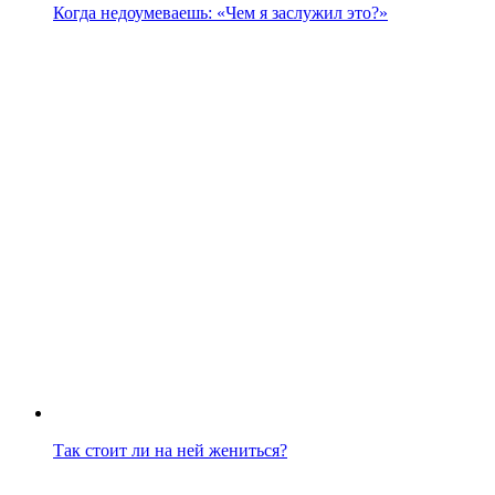
Когда недоумеваешь: «Чем я заслужил это?»
Так стоит ли на ней жениться?