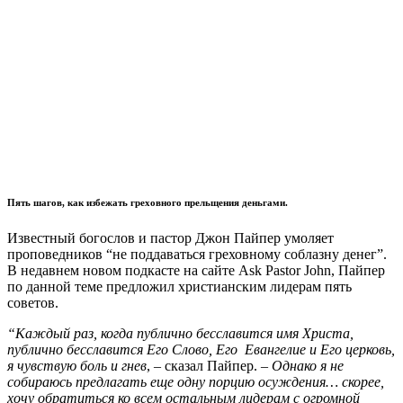
Пять шагов, как избежать греховного прельщения деньгами.
Известный богослов и пастор Джон Пайпер умоляет
проповедников “не поддаваться греховному соблазну денег”.
В недавнем новом подкасте на сайте Ask Pastor John, Пайпер
по данной теме предложил христианским лидерам пять
советов.
“Каждый раз, когда публично бесславится имя Христа,
публично бесславится Его Слово, Его Евангелие и Его церковь,
я чувствую боль и гнев
, – сказал Пайпер. –
Однако я не
собираюсь предлагать еще одну порцию осуждения… скорее,
хочу обратиться ко всем остальным лидерам с огромной