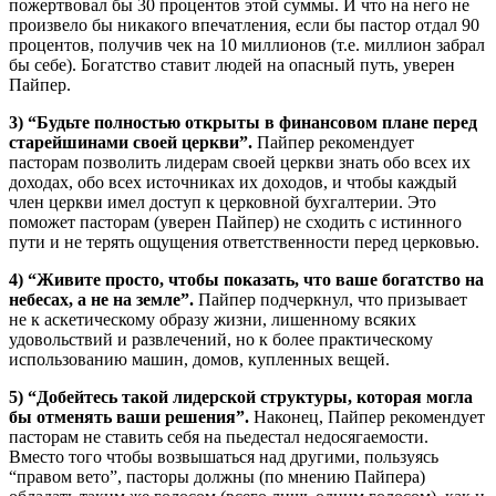
пожертвовал бы 30 процентов этой суммы. И что на него не
произвело бы никакого впечатления, если бы пастор отдал 90
процентов, получив чек на 10 миллионов (т.е. миллион забрал
бы себе). Богатство ставит людей на опасный путь, уверен
Пайпер.
3) “Будьте полностью открыты в финансовом плане перед
старейшинами своей церкви”.
Пайпер рекомендует
пасторам позволить лидерам своей церкви знать обо всех их
доходах, обо всех источниках их доходов, и чтобы каждый
член церкви имел доступ к церковной бухгалтерии. Это
поможет пасторам (уверен Пайпер) не сходить с истинного
пути и не терять ощущения ответственности перед церковью.
4) “Живите просто, чтобы показать, что ваше богатство на
небесах, а не на земле”.
Пайпер подчеркнул, что призывает
не к аскетическому образу жизни, лишенному всяких
удовольствий и развлечений, но к более практическому
использованию машин, домов, купленных вещей.
5) “Добейтесь такой лидерской структуры, которая могла
бы отменять ваши решения”.
Наконец, Пайпер рекомендует
пасторам не ставить себя на пьедестал недосягаемости.
Вместо того чтобы возвышаться над другими, пользуясь
“правом вето”, пасторы должны (по мнению Пайпера)