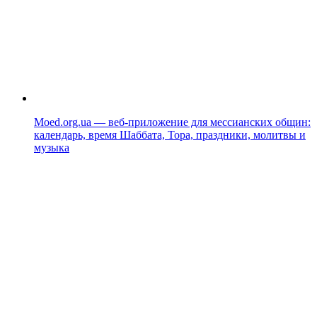
Moed.org.ua — веб-приложение для мессианских общин:
календарь, время Шаббата, Тора, праздники, молитвы и
музыка