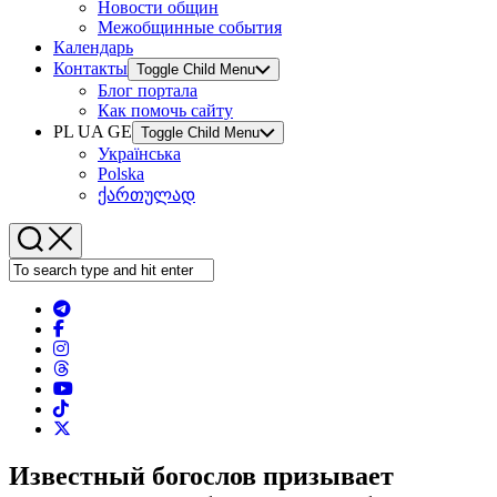
Новости общин
Межобщинные события
Календарь
Контакты
Toggle Child Menu
Блог портала
Как помочь сайту
PL UA GE
Toggle Child Menu
Українська
Polska
ქართულად
Известный богослов призывает