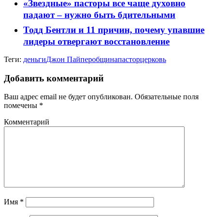
«Звездные» пасторы все чаще духовно
падают – нужно быть бдительными
Тодд Бентли и 11 причин, почему упавшие
лидеры отвергают восстановление
Теги:
деньги
Джон Пайпер
община
пастор
церковь
Добавить комментарий
Ваш адрес email не будет опубликован.
Обязательные поля
помечены
*
Комментарий
Имя
*