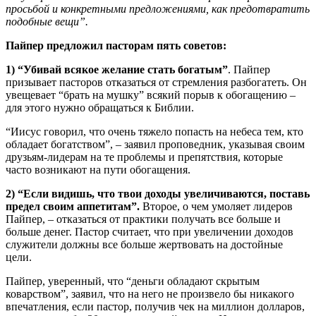
просьбой и конкретными предложениями, как предотвратить
подобные вещи”.
Пайпер предложил пасторам пять советов:
1) “Убивай всякое желание стать богатым”
. Пайпер
призывает пасторов отказаться от стремления разбогатеть. Он
увещевает “брать на мушку” всякий порыв к обогащению –
для этого нужно обращаться к Библии.
“Иисус говорил, что очень тяжело попасть на небеса тем, кто
обладает богатством”, – заявил проповедник, указывая своим
друзьям-лидерам на те проблемы и препятствия, которые
часто возникают на пути обогащения.
2) “Если видишь, что твои доходы увеличиваются, поставь
предел своим аппетитам”.
Второе, о чем умоляет лидеров
Пайпер, – отказаться от практики получать все больше и
больше денег. Пастор считает, что при увеличении доходов
служители должны все больше жертвовать на достойные
цели.
Пайпер, уверенный, что “деньги обладают скрытым
коварством”, заявил, что на него не произвело бы никакого
впечатления, если пастор, получив чек на миллион долларов,