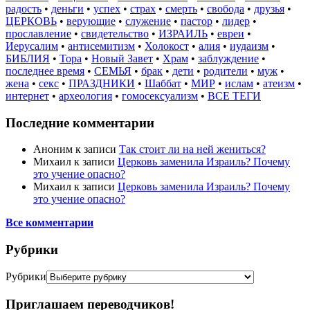
радость
•
деньги
•
успех
•
страх
•
смерть
•
свобода
•
друзья
•
ЦЕРКОВЬ
•
верующие
•
служение
•
пастор
•
лидер
•
прославление
•
свидетельство
•
ИЗРАИЛЬ
•
евреи
•
Иерусалим
•
антисемитизм
•
Холокост
•
алия
•
иудаизм
•
БИБЛИЯ
•
Тора
•
Новый Завет
•
Храм
•
заблуждение
•
последнее время
•
СЕМЬЯ
•
брак
•
дети
•
родители
•
муж
•
жена
•
секс
•
ПРАЗДНИКИ
•
Шаббат
•
МИР
•
ислам
•
атеизм
•
интернет
•
археология
•
гомосексуализм
•
ВСЕ ТЕГИ
Последние комментарии
Аноним
к записи
Так стоит ли на ней жениться?
Михаил
к записи
Церковь заменила Израиль? Почему
это учение опасно?
Михаил
к записи
Церковь заменила Израиль? Почему
это учение опасно?
Все комментарии
Рубрики
Рубрики
Приглашаем переводчиков!