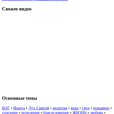
Свежее видео
Основные темы
БОГ
•
Иешуа
•
Дух Святой
•
молитва
•
вера
•
грех
•
покаяние
•
спасение
•
исцеление
•
благословение
•
ЖИЗНЬ
•
любовь
•