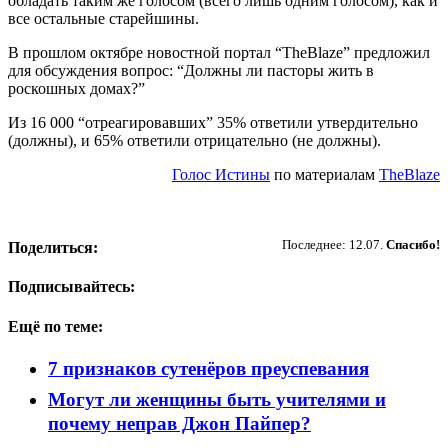
обладать таким же голосом (всего лишь одним голосом), как и
все остальные старейшины.
В прошлом октябре новостной портал “TheBlaze” предложил
для обсуждения вопрос: “Должны ли пасторы жить в
роскошных домах?”
Из 16 000 “отреагировавших” 35% ответили утвердительно
(должны), и 65% ответили отрицательно (не должны).
Голос Истины
по материалам
TheBlaze
Пожертвовать
Последнее: 12.07.
Спасибо!
Поделиться:
Подписывайтесь:
Ещё по теме:
7 признаков сутенёров преуспевания
Могут ли женщины быть учителями и
почему неправ Джон Пайпер?