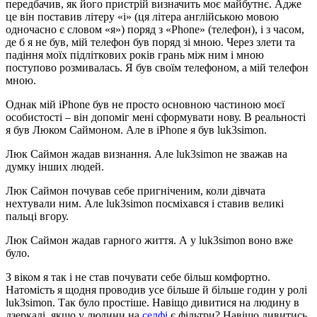
передбачив, як його пристрій визначить моє майбутнє. Адже
це він поставив літеру «i» (ця літера англійською мовою
одночасно є словом «я») поряд з «Phone» (телефон), і з часом,
де б я не був, мій телефон був поряд зі мною. Через злети та
падіння моїх підліткових років грань між ним і мною
поступово розмивалась. Я був своїм телефоном, а мій телефон
мною.
Однак мій iPhone був не просто основною частиною моєї
особистості – він допоміг мені сформувати нову. В реальності
я був Люком Саймоном. Але в iPhone я був luk3simon.
Люк Саймон жадав визнання. Але luk3simon не зважав на
думку інших людей.
Люк Саймон почував себе пригніченим, коли дівчата
нехтували ним. Але luk3simon посміхався і ставив великі
пальці вгору.
Люк Саймон жадав гарного життя. А у luk3simon воно вже
було.
З віком я так і не став почувати себе більш комфортно.
Натомість я щодня проводив усе більше й більше годин у ролі
luk3simon. Так було простіше. Навіщо дивитися на людину в
дзеркалі, якщо у людини на
селфі
є фільтри? Навіщо дивитись