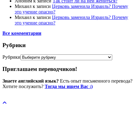
Аноним
к записи
Так стоит ли на ней жениться?
Михаил
к записи
Церковь заменила Израиль? Почему
это учение опасно?
Михаил
к записи
Церковь заменила Израиль? Почему
это учение опасно?
Все комментарии
Рубрики
Рубрики
Приглашаем переводчиков!
Знаете английский язык?
Есть опыт письменного перевода?
Хотите послужить?
Тогда мы ищем Вас :)
Пожертвовать / donate