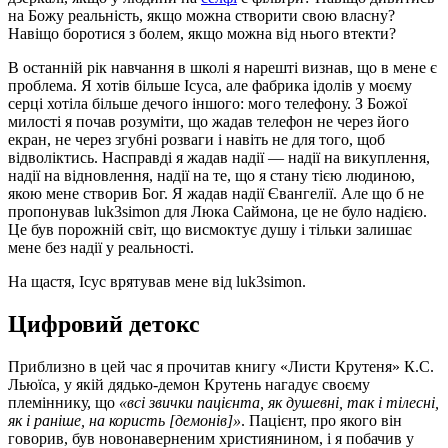
на Божу реальність, якщо можна створити свою власну?
Навіщо боротися з болем, якщо можна від нього втекти?
В останній рік навчання в школі я нарешті визнав, що в мене є
проблема. Я хотів більше Ісуса, але фабрика ідолів у моєму
серці хотіла більше дечого іншого: мого телефону. З Божої
милості я почав розуміти, що жадав телефон не через його
екран, не через згубні розваги і навіть не для того, щоб
відволіктись. Насправді я жадав надії — надії на викуплення,
надії на відновлення, надії на те, що я стану тією людиною,
якою мене створив Бог. Я жадав надії Євангелії. Але що б не
пропонував luk3simon для Люка Саймона, це не було надією.
Це був порожній світ, що висмоктує душу і тільки залишає
мене без надії у реальності.
На щастя, Ісус врятував мене від luk3simon.
Цифровий детокс
Приблизно в цей час я прочитав книгу «Листи Крутеня» К.С.
Льюїса, у якій дядько-демон Крутень нагадує своєму
племіннику, що
«всі звички пацієнта, як душевні, так і тілесні,
як і раніше, на користь [демонів]»
. Пацієнт, про якого він
говорив, був новонаверненим християнином, і я побачив у