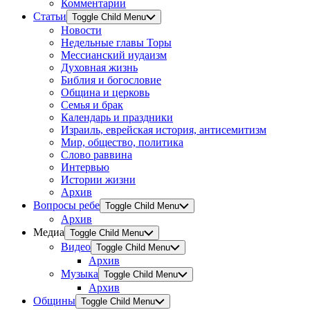
Комментарии
Статьи
Toggle Child Menu
Новости
Недельные главы Торы
Мессианский иудаизм
Духовная жизнь
Библия и богословие
Община и церковь
Семья и брак
Календарь и праздники
Израиль, еврейская история, антисемитизм
Мир, общество, политика
Слово раввина
Интервью
Истории жизни
Архив
Вопросы ребе
Toggle Child Menu
Архив
Медиа
Toggle Child Menu
Видео
Toggle Child Menu
Архив
Музыка
Toggle Child Menu
Архив
Общины
Toggle Child Menu