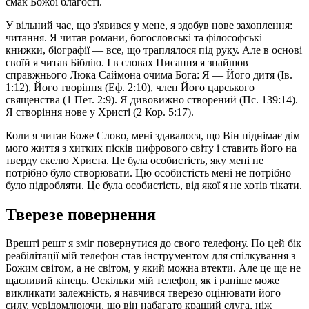
смак Божої благості.
У вільний час, що з'явився у мене, я здобув нове захоплення:
читання. Я читав романи, богословські та філософські
книжки, біографії — все, що траплялося під руку. Але в основі
своїй я читав Біблію. І в словах Писання я знайшов
справжнього Люка Саймона очима Бога: Я — Його дитя (Ів.
1:12), Його творіння (Еф. 2:10), член Його царського
священства (1 Пет. 2:9). Я дивовижно створений (Пс. 139:14).
Я створіння нове у Христі (2 Кор. 5:17).
Коли я читав Боже Слово, мені здавалося, що Він піднімає дім
мого життя з хитких пісків цифрового світу і ставить його на
тверду скелю Христа. Це була особистість, яку мені не
потрібно було створювати. Цю особистість мені не потрібно
було підробляти. Це була особистість, від якої я не хотів тікати.
Тверезе повернення
Врешті решт я зміг повернутися до свого телефону. По цей бік
реабілітації мій телефон став інструментом для спілкування з
Божим світом, а не світом, у який можна втекти. Але це ще не
щасливий кінець. Оскільки мій телефон, як і раніше може
викликати залежність, я навчився тверезо оцінювати його
силу, усвідомлюючи, що він набагато кращий слуга, ніж