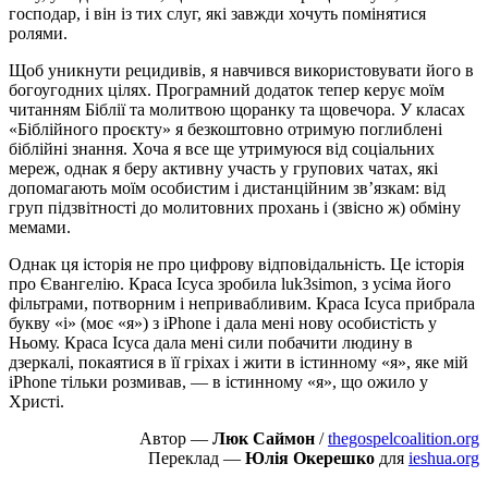
господар, і він із тих слуг, які завжди хочуть помінятися
ролями.
Щоб уникнути рецидивів, я навчився використовувати його в
богоугодних цілях. Програмний додаток тепер керує моїм
читанням Біблії та молитвою щоранку та щовечора. У класах
«Біблійного проєкту» я безкоштовно отримую поглиблені
біблійні знання. Хоча я все ще утримуюся від соціальних
мереж, однак я беру активну участь у групових чатах, які
допомагають моїм особистим і дистанційним зв’язкам: від
груп підзвітності до молитовних прохань і (звісно ж) обміну
мемами.
Однак ця історія не про цифрову відповідальність. Це історія
про Євангелію. Краса Ісуса зробила luk3simon, з усіма його
фільтрами, потворним і непривабливим. Краса Ісуса прибрала
букву «i» (моє «я») з iPhone і дала мені нову особистість у
Ньому. Краса Ісуса дала мені сили побачити людину в
дзеркалі, покаятися в її гріхах і жити в істинному «я», яке мій
iPhone тільки розмивав, — в істинному «я», що ожило у
Христі.
Автор —
Люк Саймон
/
thegospelcoalition.org
Переклад —
Юлія Окерешко
для
ieshua.org