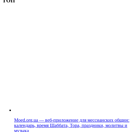
ТОП
Moed.org.ua — веб-приложение для мессианских общин:
календарь, время Шаббата, Тора, праздники, молитвы и
музыка