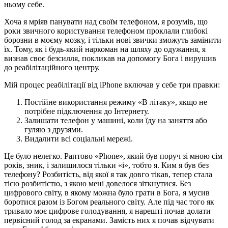
ньому себе.
Хоча я мріяв панувати над своїм телефоном, я розумів, що
роки звичного користування телефоном проклали глибокі
борозни в моєму мозку, і тільки нові звички зможуть замінити
їх. Тому, як і будь-який наркоман на шляху до одужання, я
визнав своє безсилля, покликав на допомогу Бога і вирушив
до реабілітаційного центру.
Мій процес реабілітації від iPhone включав у себе три правки:
Постійне використання режиму «В літаку», якщо не
потрібне підключення до Інтернету.
Залишати телефон у машині, коли їду на заняття або
гуляю з друзями.
Видалити всі соціальні мережі.
Це було нелегко. Раптово «Phone», який був поруч зі мною сім
років, зник, і залишилося тільки «i», тобто я. Ким я був без
телефону? Розбитість, від якої я так довго тікав, тепер стала
тією розбитістю, з якою мені довелося зіткнутися. Без
цифрового світу, в якому можна було грати в Бога, я мусив
боротися разом із Богом реального світу. Але під час того як
тривало моє цифрове голодування, я нарешті почав долати
первісний голод за екранами. Замість них я почав відчувати