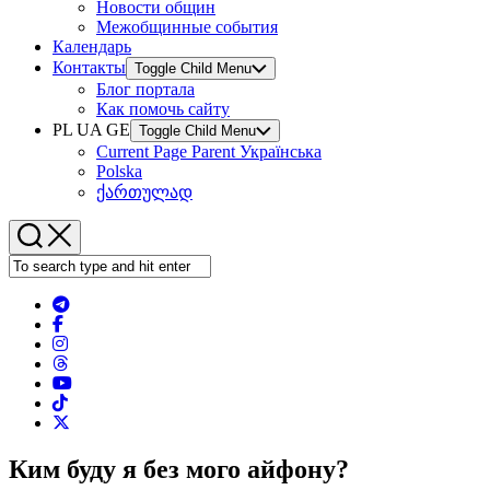
Новости общин
Межобщинные события
Календарь
Контакты
Toggle Child Menu
Блог портала
Как помочь сайту
PL UA GE
Toggle Child Menu
Current Page Parent
Українська
Polska
ქართულად
Ким буду я без мого айфону?