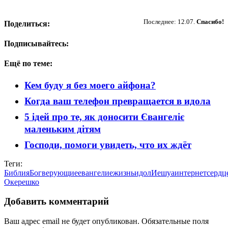
Пожертвовать
Последнее: 12.07.
Спасибо!
Поделиться:
Подписывайтесь:
Ещё по теме:
Кем буду я без моего айфона?
Когда ваш телефон превращается в идола
5 ідей про те, як доносити Євангеліє
маленьким дітям
Господи, помоги увидеть, что их ждёт
Теги:
Библия
Бог
верующие
евангелие
жизнь
идол
Иешуа
интернет
сердц
Окерешко
Добавить комментарий
Ваш адрес email не будет опубликован.
Обязательные поля