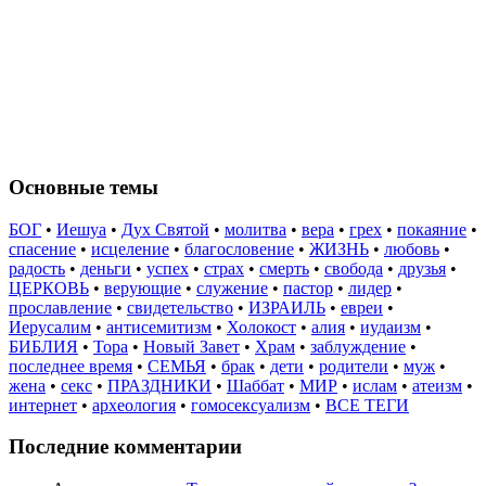
Основные темы
БОГ
•
Иешуа
•
Дух Святой
•
молитва
•
вера
•
грех
•
покаяние
•
спасение
•
исцеление
•
благословение
•
ЖИЗНЬ
•
любовь
•
радость
•
деньги
•
успех
•
страх
•
смерть
•
свобода
•
друзья
•
ЦЕРКОВЬ
•
верующие
•
служение
•
пастор
•
лидер
•
прославление
•
свидетельство
•
ИЗРАИЛЬ
•
евреи
•
Иерусалим
•
антисемитизм
•
Холокост
•
алия
•
иудаизм
•
БИБЛИЯ
•
Тора
•
Новый Завет
•
Храм
•
заблуждение
•
последнее время
•
СЕМЬЯ
•
брак
•
дети
•
родители
•
муж
•
жена
•
секс
•
ПРАЗДНИКИ
•
Шаббат
•
МИР
•
ислам
•
атеизм
•
интернет
•
археология
•
гомосексуализм
•
ВСЕ ТЕГИ
Последние комментарии