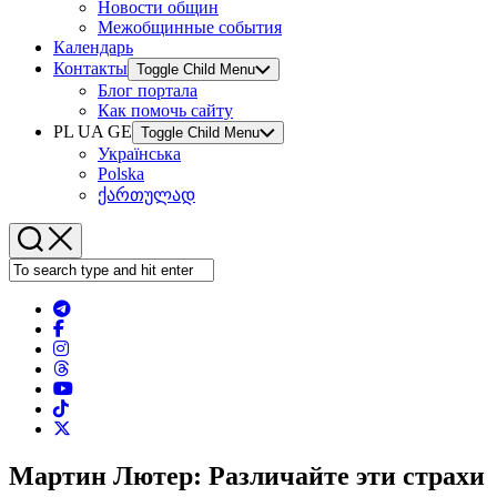
Новости общин
Межобщинные события
Календарь
Контакты
Toggle Child Menu
Блог портала
Как помочь сайту
PL UA GE
Toggle Child Menu
Українська
Polska
ქართულად
Мартин Лютер: Различайте эти страхи