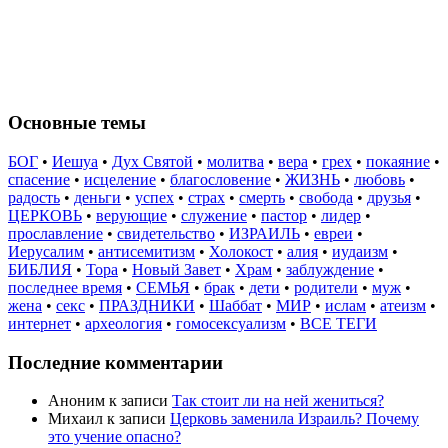
Основные темы
БОГ
•
Иешуа
•
Дух Святой
•
молитва
•
вера
•
грех
•
покаяние
•
спасение
•
исцеление
•
благословение
•
ЖИЗНЬ
•
любовь
•
радость
•
деньги
•
успех
•
страх
•
смерть
•
свобода
•
друзья
•
ЦЕРКОВЬ
•
верующие
•
служение
•
пастор
•
лидер
•
прославление
•
свидетельство
•
ИЗРАИЛЬ
•
евреи
•
Иерусалим
•
антисемитизм
•
Холокост
•
алия
•
иудаизм
•
БИБЛИЯ
•
Тора
•
Новый Завет
•
Храм
•
заблуждение
•
последнее время
•
СЕМЬЯ
•
брак
•
дети
•
родители
•
муж
•
жена
•
секс
•
ПРАЗДНИКИ
•
Шаббат
•
МИР
•
ислам
•
атеизм
•
интернет
•
археология
•
гомосексуализм
•
ВСЕ ТЕГИ
Последние комментарии
Аноним
к записи
Так стоит ли на ней жениться?
Михаил
к записи
Церковь заменила Израиль? Почему
это учение опасно?