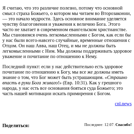
Я считаю, что это различие полезно, потому что основной
смысл страха Божьего, о котором мы читаем во Второзаконии,
— это начало мудрости. Здесь основное внимание уделяется
чувству благоговения и уважения к величию Бога. Этого
часто не хватает в современном евангельском христианстве.
Мы становимся очень легкомысленными с Богом, как если бы
у нас были всего-навсего случайные, временные отношения с
Отцом. Он наш Авва, наш Отец, и мы не должны быть
легкомысленными с Ним. Мы должны поддерживать здоровое
уважение и почитание по отношению к Нему.
Последний пункт: если у нас действительно есть здоровое
почитание по отношению к Богу, мы все же должны иметь
знание о том, что Бог может быть устрашающим.
«Страшно
впасть в руки Бога живаго!»
(Евр. 10:31). Как у грешного
народа, у нас есть все основания бояться суда Божьего; это
часть нашей мотивации искать примирения с Богом.
cnl.news
Пожертвовать
Последнее: 12.07.
Спасибо!
Поделиться: