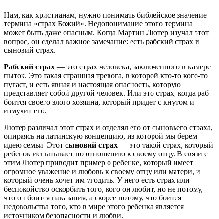
Н
ам, как христианам, нужно понимать библейское значение
термина «страх Божий». Недопонимание этого термина
может быть даже опасным. Когда Мартин Лютер изучал этот
вопрос, он сделал важное замечание: есть рабский страх и
сыновий страх.
Рабский страх
— это страх человека, заключенного в камере
пыток. Это такая страшная тревога, в которой кто-то кого-то
пугает, и есть явная и настоящая опасность, которую
представляет собой другой человек. Или это страх, когда раб
боится своего злого хозяина, который придет с кнутом и
измучит его.
Лютер различал этот страх и отделял его от сыновьего страха,
опираясь на латинскую концепцию, из которой мы берем
идею семьи. Этот
сыновий страх
— это такой страх, который
ребенок испытывает по отношению к своему отцу. В связи с
этим Лютер приводит пример о ребенке, который имеет
огромное уважение и любовь к своему отцу или матери, и
который очень хочет им угодить. У него есть страх или
беспокойство оскорбить того, кого он любит, но не потому,
что он боится наказания, а скорее потому, что боится
недовольства того, кто в мире этого ребенка является
источником безопасности и любви.