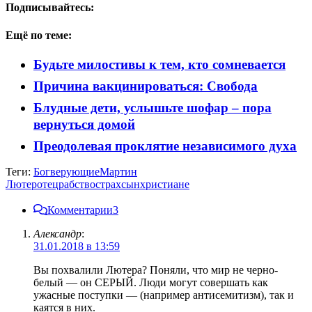
Подписывайтесь:
Ещё по теме:
Будьте милостивы к тем, кто сомневается
Причина вакцинироваться: Свобода
Блудные дети, услышьте шофар – пора
вернуться домой
Преодолевая проклятие независимого духа
Теги:
Бог
верующие
Мартин
Лютер
отец
рабство
страх
сын
христиане
Комментарии
3
Александр
:
31.01.2018 в 13:59
Вы похвалили Лютера? Поняли, что мир не черно-
белый — он СЕРЫЙ. Люди могут совершать как
ужасные поступки — (например антисемитизм), так и
каятся в них.