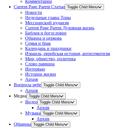
Комментарии
Current Page Parent
Статьи
Toggle Child Menu
Новости
Недельные главы Торы
Мессианский иудаизм
Current Page Parent
Духовная жизнь
Библия и богословие
Община и церковь
Семья и брак
Календарь и праздники
Израиль, еврейская история, антисемитизм
Мир, общество, политика
Слово раввина
Интервью
Истории жизни
Архив
Вопросы ребе
Toggle Child Menu
Архив
Медиа
Toggle Child Menu
Видео
Toggle Child Menu
Архив
Музыка
Toggle Child Menu
Архив
Общины
Toggle Child Menu