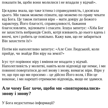
показати їм, щоби вони молилися і не впадали у відчай».
Ця вдова знала, що таке істина і справедливість, і досягала
цього. Ми також можемо пізнати, що можемо по праву чекати
від Бога. Це також питання віри – мати довіру до Божого
характеру, Його благості, справедливості, бажання
благословляти, зцілювати і спасати. Ієшуа запитує: «Хіба Бог
не захистить вибранців Своїх, котрі взивають до нього вдень і
вночі, хоч і робить це повільно. Кажу вам, що не забариться
Він захистити їх!»
Потім він наполегливо запитує: «Але Син Людський, коли
прийде, чи знайде Він віру на землі?»
Ісус тут порівнює віру і вміння не впадати у відчай.
Наполегливість у молитві, навіть коли відповіді ще немає, і ми
повинні повертатися до неї знову і знову, вимагає віри. Віри у
те, що про що ми просимо – це дійсно Його воля, і Він це
виконає, і ми нарешті отримаємо відповідь, якщо не здамося.
Але чому Бог хоче, щоби ми «повторювалися»
знову і знову?
У Бога недостатньо інформації?