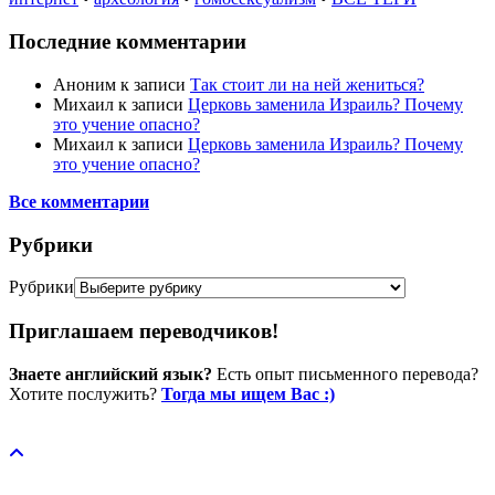
Последние комментарии
Аноним
к записи
Так стоит ли на ней жениться?
Михаил
к записи
Церковь заменила Израиль? Почему
это учение опасно?
Михаил
к записи
Церковь заменила Израиль? Почему
это учение опасно?
Все комментарии
Рубрики
Рубрики
Приглашаем переводчиков!
Знаете английский язык?
Есть опыт письменного перевода?
Хотите послужить?
Тогда мы ищем Вас :)
Пожертвовать / donate