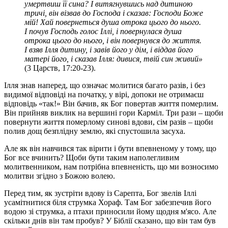
умертвиш її сина? І витягнувшись над дитиною
тричі, він візвав до Господа і сказав: Господи Боже
мій! Хай повернеться душа отрока цього до нього.
І почув Господь голос Іллі, і повернулася душа
отрока цього до нього, і він повернувся до життя.
І взяв Ілля дитину, і завів його у дім, і віддав його
матері його, і сказав Ілля: дивися, твій син живий»
(3 Царств, 17:20-23).
Ілля знав наперед, що означає молитися багато разів, і без
видимої відповіді на початку, у вірі, допоки не отримаєш
відповідь «так!» Він бачив, як Бог повертав життя померлим.
Він прийняв виклик на вершині гори Карміл. Три рази – щоби
повернути життя померлому синові вдови, сім разів – щоби
полив дощ безплідну землю, які спустошила засуха.
Але як він навчився так вірити і бути впевненому у тому, що
Бог все вчинить? Щоби бути таким наполегливим
молитвенником, нам потрібна впевненість, що ми возносимо
молитви згідно з Божою волею.
Перед тим, як зустріти вдову із Сарепта, Бог звелів Іллі
усамітнитися біля струмка Хораф. Там Бог забезпечив його
водою зі струмка, а птахи приносили йому щодня м'ясо. Але
скільки днів він там пробув? У Біблії сказано, що він там був