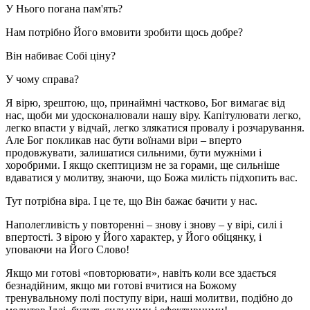
У Нього погана пам'ять?
Нам потрібно Його вмовити зробити щось добре?
Він набиває Собі ціну?
У чому справа?
Я вірю, зрештою, що, принаймні частково, Бог вимагає від
нас, щоби ми удосконалювали нашу віру. Капітулювати легко,
легко впасти у відчай, легко злякатися провалу і розчарування.
Але Бог покликав нас бути воїнами віри – вперто
продовжувати, залишатися сильними, бути мужніми і
хоробрими. І якщо скептицизм не за горами, ще сильніше
вдаватися у молитву, знаючи, що Божа милість підхопить вас.
Тут потрібна віра. І це те, що Він бажає бачити у нас.
Наполегливість у повторенні – знову і знову – у вірі, силі і
впертості. З вірою у Його характер, у Його обіцянку, і
уповаючи на Його Слово!
Якщо ми готові «повторювати», навіть коли все здається
безнадійним, якщо ми готові вчитися на Божому
тренувальному полі поступу віри, наші молитви, подібно до