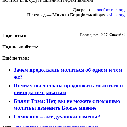
молитов Іллі, будуть сильними і ефективними!
Джерело —
oneforisrael.org
Переклад —
Микола Борщівський
для
ieshua.org
Пожертвовать
Последнее: 12.07.
Спасибо!
Поделиться:
Подписывайтесь:
Ещё по теме:
Зачем продолжать молиться об одном и том
же?
Почему вы должны продолжать молиться и
никогда не сдаваться
Билли Грэм: Нет, вы не можете с помощью
молитвы изменить Божье мнение
Сомнения – акт духовной измены?