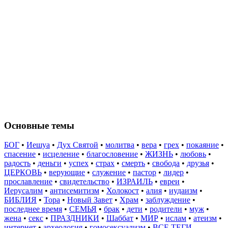
Основные темы
БОГ
•
Иешуа
•
Дух Святой
•
молитва
•
вера
•
грех
•
покаяние
•
спасение
•
исцеление
•
благословение
•
ЖИЗНЬ
•
любовь
•
радость
•
деньги
•
успех
•
страх
•
смерть
•
свобода
•
друзья
•
ЦЕРКОВЬ
•
верующие
•
служение
•
пастор
•
лидер
•
прославление
•
свидетельство
•
ИЗРАИЛЬ
•
евреи
•
Иерусалим
•
антисемитизм
•
Холокост
•
алия
•
иудаизм
•
БИБЛИЯ
•
Тора
•
Новый Завет
•
Храм
•
заблуждение
•
последнее время
•
СЕМЬЯ
•
брак
•
дети
•
родители
•
муж
•
жена
•
секс
•
ПРАЗДНИКИ
•
Шаббат
•
МИР
•
ислам
•
атеизм
•
интернет
•
археология
•
гомосексуализм
•
ВСЕ ТЕГИ