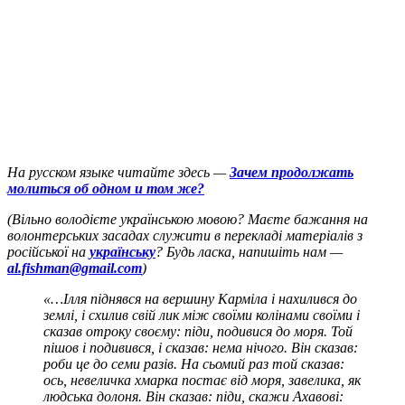
На русском языке читайте здесь —
Зачем продолжать
молиться об одном и том же?
(Вільно володієте українською мовою? Маєте бажання на
волонтерських засадах служити в перекладі матеріалів з
російської на
українську
? Будь ласка, напишіть нам —
al.fishman@gmail.com
)
«…Ілля піднявся на вершину Карміла і нахилився до
землі, і схилив свій лик між своїми колінами своїми і
сказав отроку своєму: піди, подивися до моря. Той
пішов і подивився, і сказав: нема нічого. Він сказав:
роби це до семи разів. На сьомий раз той сказав:
ось, невеличка хмарка постає від моря, завелика, як
людська долоня. Він сказав: піди, скажи Ахавові: