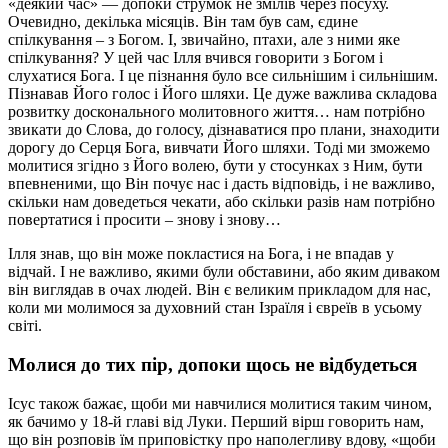
«деякий час» — допоки струмок не змілів через посуху.
Очевидно, декілька місяців. Він там був сам, єдине
спілкування – з Богом. І, звичайно, птахи, але з ними яке
спілкування? У цей час Ілля вчився говорити з Богом і
слухатися Бога. І це пізнання було все сильнішим і сильнішим.
Пізнавав Його голос і Його шляхи. Це дуже важлива складова
розвитку досконального молитовного життя… нам потрібно
звикати до Слова, до голосу, дізнаватися про плани, знаходити
дорогу до Серця Бога, вивчати Його шляхи. Тоді ми зможемо
молитися згідно з Його волею, бути у стосунках з Ним, бути
впевненими, що Він почує нас і дасть відповідь, і не важливо,
скільки нам доведеться чекати, або скільки разів нам потрібно
повертатися і просити – знову і знову…
Ілля знав, що він може покластися на Бога, і не впадав у
відчай. І не важливо, якими були обставини, або яким диваком
він виглядав в очах людей. Він є великим прикладом для нас,
коли ми молимося за духовний стан Ізраїля і євреїв в усьому
світі.
Молися до тих пір, допоки щось не відбудеться
Ісус також бажає, щоби ми навчилися молитися таким чином,
як бачимо у 18-й главі від Луки. Перший вірш говорить нам,
що він розповів їм приповістку про наполегливу вдову, «щоби