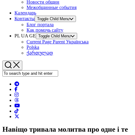
Новости общин
Межобщинные события
Календарь
Контакты
Toggle Child Menu
Блог портала
Как помочь сайту
PL UA GE
Toggle Child Menu
Current Page Parent
Українська
Polska
ქართულად
Навіщо тривала молитва про одне і те