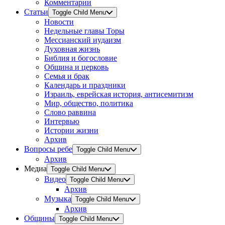
Комментарии
Статьи
Toggle Child Menu
Новости
Недельные главы Торы
Мессианский иудаизм
Духовная жизнь
Библия и богословие
Община и церковь
Семья и брак
Календарь и праздники
Израиль, еврейская история, антисемитизм
Мир, общество, политика
Слово раввина
Интервью
Истории жизни
Архив
Вопросы ребе
Toggle Child Menu
Архив
Медиа
Toggle Child Menu
Видео
Toggle Child Menu
Архив
Музыка
Toggle Child Menu
Архив
Общины
Toggle Child Menu