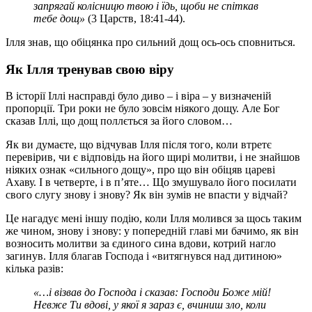
запрягай колісницю твою і їдь, щоби не спіткав
тебе дощ»
(3 Царств, 18:41-44).
І
лля знав, що обіцянка про сильний дощ ось-ось сповниться.
Як Ілля тренував свою віру
В історії Іллі насправді було диво – і віра – у визначеній
пропорції. Три роки не було зовсім ніякого дощу. Але Бог
сказав Іллі, що дощ поллється за його словом…
Як ви думаєте, що відчував Ілля після того, коли втретє
перевірив, чи є відповідь на його щирі молитви, і не знайшов
ніяких ознак «сильного дощу», про що він обіцяв цареві
Ахаву. І в четверте, і в п’яте… Що змушувало його посилати
свого слугу знову і знову? Як він зумів не впасти у відчай?
Це нагадує мені іншу подію, коли Ілля молився за щось таким
же чином, знову і знову: у попередній главі ми бачимо, як він
возносить молитви за єдиного сина вдови, котрий нагло
загинув. Ілля благав Господа і «витягнувся над дитиною»
кілька разів:
«…і візвав до Господа і сказав: Господи Боже мій!
Невже Ти вдові, у якої я зараз є, вчиниш зло, коли