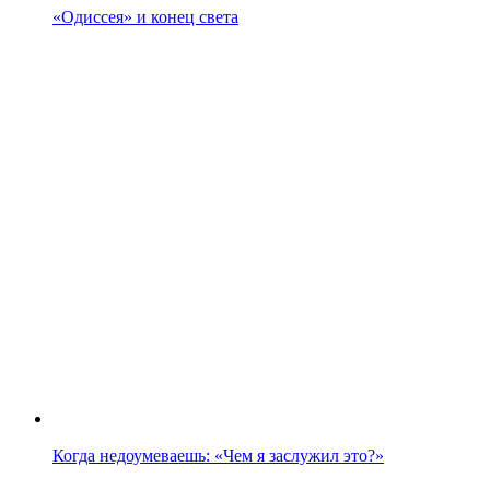
«Одиссея» и конец света
Когда недоумеваешь: «Чем я заслужил это?»