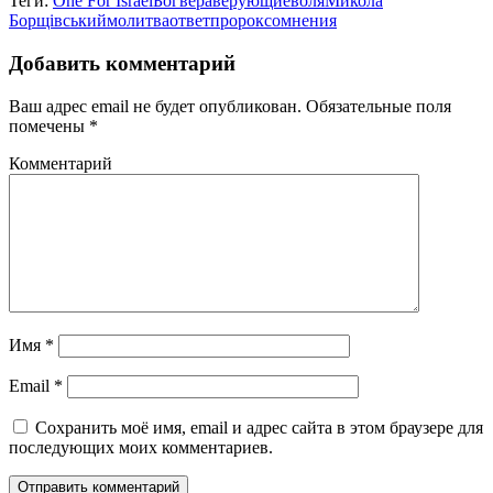
Теги:
One For Israel
Бог
вера
верующие
воля
Микола
Борщівський
молитва
ответ
пророк
сомнения
Добавить комментарий
Ваш адрес email не будет опубликован.
Обязательные поля
помечены
*
Комментарий
Имя
*
Email
*
Сохранить моё имя, email и адрес сайта в этом браузере для
последующих моих комментариев.