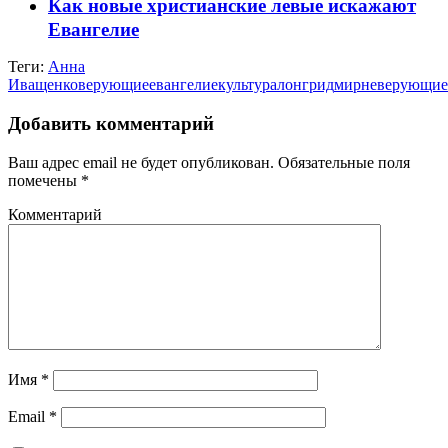
Как новые христианские левые искажают
Евангелие
Теги:
Анна
Иващенко
верующие
евангелие
культура
лонгрид
мир
неверующие
Добавить комментарий
Ваш адрес email не будет опубликован.
Обязательные поля
помечены
*
Комментарий
Имя
*
Email
*