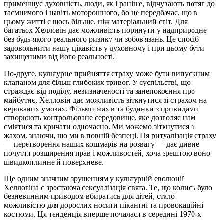
применшує духовність, люди, як і раніше, відчувають потяг до
таємничого і навіть моторошного, бо це передбачає, що в
цьому житті є щось більше, ніж матеріальний світ. Для
багатьох Хелловін дає можливість поринути у надприродне
без будь-якого реального ризику чи зобов'язань. Це спосіб
задовольнити нашу цікавість у духовному і при цьому бути
захищеними від його реальності.
По-друге, культурне прийняття страху може бути випускним
клапаном для більш глибоких тривог. У суспільстві, що
страждає від поділу, невизначеності та занепокоєння про
майбутнє, Хелловін дає можливість зіткнутися зі страхом на
керованих умовах. Фільми жахів та будинки з привидами
створюють контрольоване середовище, яке дозволяє нам
сміятися та кричати одночасно. Ми можемо зіткнутися з
жахом, знаючи, що ми в повній безпеці. Ця ритуалізація страху
— перетворення наших кошмарів на розвагу — дає дивне
почуття розширення прав і можливостей, хоча зрештою воно
швидкоплинне й поверхневе.
Ще одним значним зрушенням у культурній еволюції
Хелловіна є зростаюча сексуалізація свята. Те, що колись було
безневинним приводом вбиратись для дітей, стало
можливістю для дорослих носити пікантні та провокаційні
костюми. Ця тенденція вперше почалася в середині 1970-х