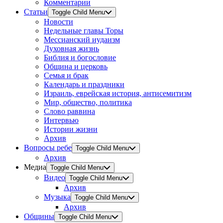
Комментарии
Статьи
Toggle Child Menu
Новости
Недельные главы Торы
Мессианский иудаизм
Духовная жизнь
Библия и богословие
Община и церковь
Семья и брак
Календарь и праздники
Израиль, еврейская история, антисемитизм
Мир, общество, политика
Слово раввина
Интервью
Истории жизни
Архив
Вопросы ребе
Toggle Child Menu
Архив
Медиа
Toggle Child Menu
Видео
Toggle Child Menu
Архив
Музыка
Toggle Child Menu
Архив
Общины
Toggle Child Menu