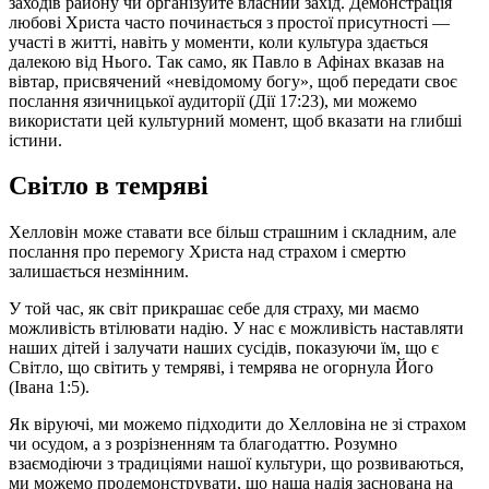
заходів району чи організуйте власний захід. Демонстрація
любові Христа часто починається з простої присутності —
участі в житті, навіть у моменти, коли культура здається
далекою від Нього. Так само, як Павло в Афінах вказав на
вівтар, присвячений «невідомому богу», щоб передати своє
послання язичницької аудиторії (Дії 17:23), ми можемо
використати цей культурний момент, щоб вказати на глибші
істини.
Світло в темряві
Хелловін може ставати все більш страшним і складним, але
послання про перемогу Христа над страхом і смертю
залишається незмінним.
У той час, як світ прикрашає себе для страху, ми маємо
можливість втілювати надію. У нас є можливість наставляти
наших дітей і залучати наших сусідів, показуючи їм, що є
Світло, що світить у темряві, і темрява не огорнула Його
(Івана 1:5).
Як віруючі, ми можемо підходити до Хелловіна не зі страхом
чи осудом, а з розрізненням та благодаттю. Розумно
взаємодіючи з традиціями нашої культури, що розвиваються,
ми можемо продемонструвати, що наша надія заснована на