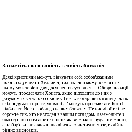
Захистіть свою совість і совість ближніх
Деякі християни можуть відчувати себе зобов'язаними
повністю уникати Хелловін, тоді як інші можуть бачити в
ньому можливість для досягнення суспільства. Обидві позиції
можуть прославляти Христа, якщо підходити до них з
розумом та з чистою совістю. Тим, хто вирішить взяти участь,
слід подумати про те, як ваші дії можуть прославляти Бога і
відбивати Його любов до ваших ближніх. Не висміюйте і не
соромте тих, хто не згоден з вашим поглядом. Взаємодійте з
благодаттю і пам'ятайте про те, як ви можете будувати мости,
а не бар'єри, визнаючи, що віруючі християни можуть дійти
різних висновків.