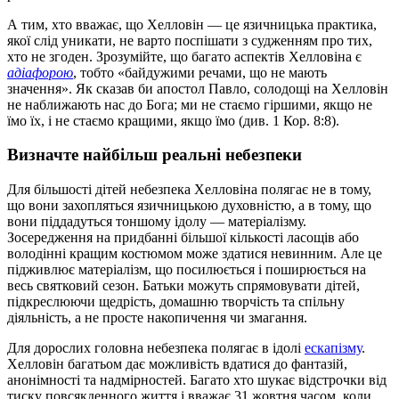
А тим, хто вважає, що Хелловін — це язичницька практика,
якої слід уникати, не варто поспішати з судженням про тих,
хто не згоден. Зрозумійте, що багато аспектів Хелловіна є
адіафорою
, тобто «байдужими речами, що не мають
значення». Як сказав би апостол Павло, солодощі на Хелловін
не наближають нас до Бога; ми не стаємо гіршими, якщо не
їмо їх, і не стаємо кращими, якщо їмо (див. 1 Кор. 8:8).
Визначте найбільш реальні небезпеки
Для більшості дітей небезпека Хелловіна полягає не в тому,
що вони захопляться язичницькою духовністю, а в тому, що
вони піддадуться тоншому ідолу — матеріалізму.
Зосередження на придбанні більшої кількості ласощів або
володінні кращим костюмом може здатися невинним. Але це
підживлює матеріалізм, що посилюється і поширюється на
весь святковий сезон. Батьки можуть спрямовувати дітей,
підкреслюючи щедрість, домашню творчість та спільну
діяльність, а не просте накопичення чи змагання.
Для дорослих головна небезпека полягає в ідолі
ескапізму
.
Хелловін багатьом дає можливість вдатися до фантазій,
анонімності та надмірностей. Багато хто шукає відстрочки від
тиску повсякденного життя і вважає 31 жовтня часом, коли