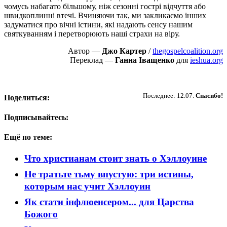
чомусь набагато більшому, ніж сезонні гострі відчуття або
швидкоплинні втечі. Вчиняючи так, ми закликаємо інших
задуматися про вічні істини, які надають сенсу нашим
святкуванням і перетворюють наші страхи на віру.
Автор —
Джо Картер
/
thegospelcoalition.org
Переклад —
Ганна Іващенко
для
ieshua.org
Пожертвовать
Последнее: 12.07.
Спасибо!
Поделиться:
Подписывайтесь:
Ещё по теме:
Что христианам стоит знать о Хэллоуине
Не тратьте тьму впустую: три истины,
которым нас учит Хэллоуин
Як стати інфлюенсером... для Царства
Божого