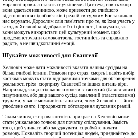
моральні правила стають гнучкішими. Ця втеча, навіть якщо
вона здається невинною, може призвести до глибшого
відсторонення від обов'язків і реалій світу, яким Бог закликав
нас керувати. Дорослим слід пам'ятати про те, як їхня участь у
заходах Хелловіна відображає їхні цінності, і подумати, як
вони можуть використати цей культурний момент, щоб
продемонструвати самоконтроль, гостинність та справжню
радість, а не швидкоплинні емоції.
Шукайте можливості для Євангелії
Хелловін може дати можливості вказати нашим сусідам на
більш глибокі істини. Розмови про страх, смерть і навіть вибір
костюмів можуть стати відправними точками для обговорення
реальності гріха, сюрпризу Євангелії та інших питань віри.
Наприклад, якщо стіл вашого колеги затягнутий (бавовняним)
павутинням, або двір вашого сусіда завалений (пластиковими)
трупами, у вас є можливість запитати, чому Хелловін — його
улюблене свято, і продовжити обговорення духовних реалій.
Таким чином, екстравагантність прикрас на Хелловін може
стати унікальною точкою для початку спілкування. Замість
того, щоб уникати або засуджувати, спробуйте почати
розмову. Похваліть творчий потенціал людей, приєднайтесь до