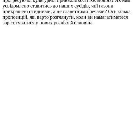
прогресуючої культурної привабливості Хелловіна? Як нам
усвідомлено ставитись до наших сусідів, чиї газони
прикрашені огидними, а не славетними речами? Ось кілька
пропозицій, які варто розглянути, коли ви намагатиметеся
зорієнтуватися у нових реаліях Хелловіна.