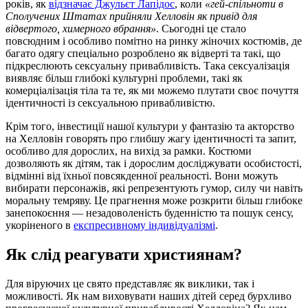
років, як
відзначає Джульєт Лапідос
, коли
«гей-спільноти в
Сполучених Штатах прийняли Хелловін як привід для
відвертого, химерного вбрання»
. Сьогодні це стало
повсюдним і особливо помітно на ринку жіночих костюмів, де
багато одягу спеціально розроблено як відверті та такі, що
підкреслюють сексуальну привабливість. Така сексуалізація
виявляє більш глибокі культурні проблеми, такі як
комерціалізація тіла та те, як ми можемо плутати своє почуття
ідентичності із сексуальною привабливістю.
Крім того, інвестиції нашої культури у фантазію та акторство
на Хелловін говорять про глибшу жагу ідентичності та запит,
особливо для дорослих, на вихід за рамки. Костюми
дозволяють як дітям, так і дорослим досліджувати особистості,
відмінні від їхньої повсякденної реальності. Вони можуть
вибирати персонажів, які репрезентують гумор, силу чи навіть
моральну темряву. Це прагнення може розкрити більш глибоке
занепокоєння — незадоволеність буденністю та пошук сенсу,
укоріненого в
експресивному індивідуалізмі
.
Як слід реагувати християнам?
Для віруючих це свято представляє як виклики, так і
можливості. Як нам виховувати наших дітей серед бурхливо