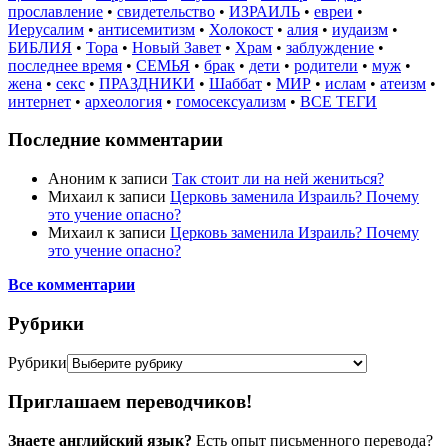
прославление
•
свидетельство
•
ИЗРАИЛЬ
•
евреи
•
Иерусалим
•
антисемитизм
•
Холокост
•
алия
•
иудаизм
•
БИБЛИЯ
•
Тора
•
Новый Завет
•
Храм
•
заблуждение
•
последнее время
•
СЕМЬЯ
•
брак
•
дети
•
родители
•
муж
•
жена
•
секс
•
ПРАЗДНИКИ
•
Шаббат
•
МИР
•
ислам
•
атеизм
•
интернет
•
археология
•
гомосексуализм
•
ВСЕ ТЕГИ
Последние комментарии
Аноним
к записи
Так стоит ли на ней жениться?
Михаил
к записи
Церковь заменила Израиль? Почему
это учение опасно?
Михаил
к записи
Церковь заменила Израиль? Почему
это учение опасно?
Все комментарии
Рубрики
Рубрики
Приглашаем переводчиков!
Знаете английский язык?
Есть опыт письменного перевода?