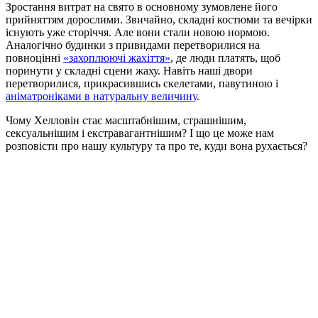
Зростання витрат на свято в основному зумовлене його
прийняттям дорослими. Звичайно, складні костюми та вечірки
існують уже сторіччя. Але вони стали новою нормою.
Аналогічно будинки з привидами перетворилися на
повноцінні
«захоплюючі жахіття»
, де люди платять, щоб
поринути у складні сцени жаху. Навіть наші двори
перетворилися, прикрасившись скелетами, павутиною і
аніматроніками в натуральну величину
.
Чому Хелловін стає масштабнішим, страшнішим,
сексуальнішим і екстравагантнішим? І що це може нам
розповісти про нашу культуру та про те, куди вона рухається?