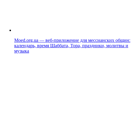
Moed.org.ua — веб-приложение для мессианских общин:
календарь, время Шаббата, Тора, праздники, молитвы и
музыка