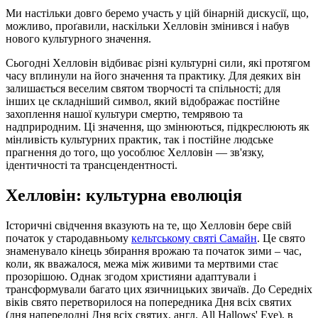
Ми настільки довго беремо участь у цій бінарній дискусії, що,
можливо, проґавили, наскільки Хелловін змінився і набув
нового культурного значення.
Сьогодні Хелловін відбиває різні культурні сили, які протягом
часу вплинули на його значення та практику. Для деяких він
залишається веселим святом творчості та спільності; для
інших це складніший символ, який відображає постійне
захоплення нашої культури смертю, темрявою та
надприродним. Ці значення, що змінюються, підкреслюють як
мінливість культурних практик, так і постійне людське
прагнення до того, що уособлює Хелловін — зв'язку,
ідентичності та трансцендентності.
Хелловін: культурна еволюція
Історичні свідчення вказують на те, що Хелловін бере свій
початок у стародавньому
кельтському святі Самайн
. Це свято
знаменувало кінець збирання врожаю та початок зими – час,
коли, як вважалося, межа між живими та мертвими стає
прозорішою. Однак згодом християни адаптували і
трансформували багато цих язичницьких звичаїв. До Середніх
віків свято перетворилося на попередника Дня всіх святих
(дня напередодні Дня всіх святих, англ. All Hallows' Eve), в