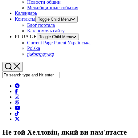
Новости общин
Межобщинные события
Календарь
Контакты
Toggle Child Menu
Блог портала
Как помочь сайту
PL UA GE
Toggle Child Menu
Current Page Parent
Українська
Polska
ქართულად
Не той Хелловін, який ви пам'ятаєте