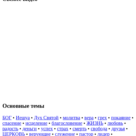
Основные темы
БОГ
•
Иешуа
•
Дух Святой
•
молитва
•
вера
•
грех
•
покаяние
•
спасение
•
исцеление
•
благословение
•
ЖИЗНЬ
•
любовь
•
радость
•
деньги
•
успех
•
страх
•
смерть
•
свобода
•
друзья
•
ЦЕРКОВЬ
•
верующие
•
служение
•
пастор
•
лидер
•