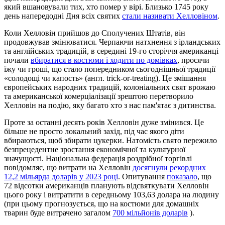
який вшановували тих, хто помер у вірі. Близько 1745 року
день напередодні Дня всіх святих
стали називати Хелловіном
.
Коли Хелловін прийшов до Сполучених Штатів, він
продовжував змінюватися. Черпаючи натхнення з ірландських
та англійських традицій, в середині 19-го сторіччя американці
почали
вбиратися в костюми і ходити по домівках
, просячи
їжу чи гроші, що стало попередником сьогоднішньої традиції
«солодощі чи капость» (англ. trick-or-treating). Це змішання
європейських народних традицій, колоніальних свят врожаю
та американської комерціалізації зрештою перетворило
Хелловін на подію, яку багато хто з нас пам'ятає з дитинства.
Проте за останні десять років Хелловін дуже змінився. Це
більше не просто локальний захід, під час якого діти
вбираються, щоб збирати цукерки. Натомість свято пережило
безпрецедентне зростання економічної та культурної
значущості. Національна федерація роздрібної торгівлі
повідомляє, що витрати на Хелловін
досягнули рекордних
12,2 мільярда доларів у 2023 році
. Опитування
показало
, що
72 відсотки американців планують відсвяткувати Хелловін
цього року і витратити в середньому 103,63 долара на людину
(при цьому прогнозується, що на костюми для домашніх
тварин буде витрачено загалом
700 мільйонів доларів
).