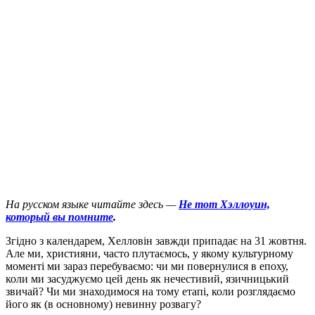
На русском языке читайте здесь —
Не тот Хэллоуин,
который вы помните
.
З
гідно з календарем, Хелловін завжди припадає на 31 жовтня.
Але ми, християни, часто плутаємось, у якому культурному
моменті ми зараз перебуваємо: чи ми повернулися в епоху,
коли ми засуджуємо цей день як нечестивий, язичницький
звичай? Чи ми знаходимося на тому етапі, коли розглядаємо
його як (в основному) невинну розвагу?