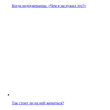
Когда недоумеваешь: «Чем я заслужил это?»
Так стоит ли на ней жениться?