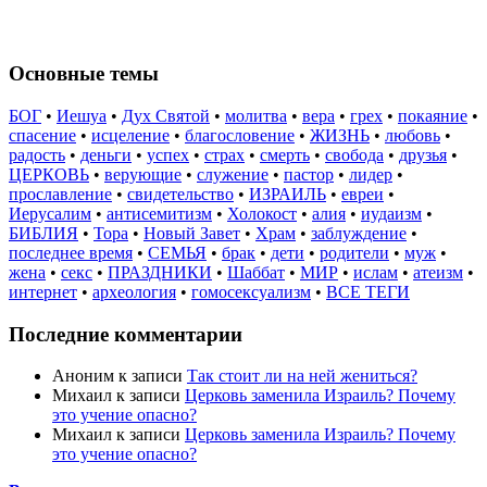
Основные темы
БОГ
•
Иешуа
•
Дух Святой
•
молитва
•
вера
•
грех
•
покаяние
•
спасение
•
исцеление
•
благословение
•
ЖИЗНЬ
•
любовь
•
радость
•
деньги
•
успех
•
страх
•
смерть
•
свобода
•
друзья
•
ЦЕРКОВЬ
•
верующие
•
служение
•
пастор
•
лидер
•
прославление
•
свидетельство
•
ИЗРАИЛЬ
•
евреи
•
Иерусалим
•
антисемитизм
•
Холокост
•
алия
•
иудаизм
•
БИБЛИЯ
•
Тора
•
Новый Завет
•
Храм
•
заблуждение
•
последнее время
•
СЕМЬЯ
•
брак
•
дети
•
родители
•
муж
•
жена
•
секс
•
ПРАЗДНИКИ
•
Шаббат
•
МИР
•
ислам
•
атеизм
•
интернет
•
археология
•
гомосексуализм
•
ВСЕ ТЕГИ
Последние комментарии
Аноним
к записи
Так стоит ли на ней жениться?
Михаил
к записи
Церковь заменила Израиль? Почему
это учение опасно?
Михаил
к записи
Церковь заменила Израиль? Почему
это учение опасно?