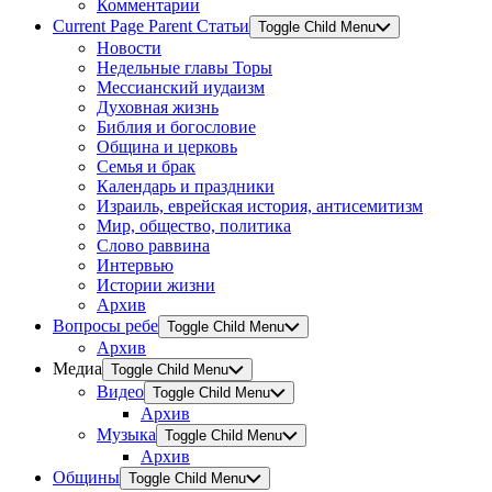
Комментарии
Current Page Parent
Статьи
Toggle Child Menu
Новости
Недельные главы Торы
Мессианский иудаизм
Духовная жизнь
Библия и богословие
Община и церковь
Семья и брак
Календарь и праздники
Израиль, еврейская история, антисемитизм
Мир, общество, политика
Слово раввина
Интервью
Истории жизни
Архив
Вопросы ребе
Toggle Child Menu
Архив
Медиа
Toggle Child Menu
Видео
Toggle Child Menu
Архив
Музыка
Toggle Child Menu
Архив
Общины
Toggle Child Menu