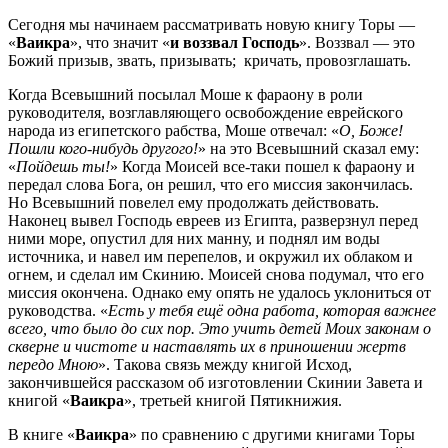
Сегодня мы начинаем рассматривать новую книгу Торы —
«
Ваикра
», что значит «
и воззвал Господь
». Воззвал — это
Божий призыв, звать, призывать; кричать, провозглашать.
Когда Всевышний посылал Моше к фараону в роли
руководителя, возглавляющего освобождение еврейского
народа из египетского рабства, Моше отвечал: «
О, Боже!
Пошли кого-нибудь другого!
» на это Всевышний сказал ему:
«
Пойдешь ты!
» Когда Моисей все-таки пошел к фараону и
передал слова Бога, он решил, что его миссия закончилась.
Но Всевышний повелел ему продолжать действовать.
Наконец вывел Господь евреев из Египта, разверзнул перед
ними море, опустил для них манну, и поднял им воды
источника, и навел им перепелов, и окружил их облаком и
огнем, и сделал им Скинию. Моисей снова подумал, что его
миссия окончена. Однако ему опять не удалось уклониться от
руководства. «
Есть у тебя ещё одна работа, которая важнее
всего, что было до сих пор. Это учить детей Моих законам о
скверне и чистоте и наставлять их в приношении жертв
передо Мною
». Такова связь между книгой Исход,
закончившейся рассказом об изготовлении Скинии Завета и
книгой «
Ваикра
», третьей книгой Пятикнижия.
В книге «
Ваикра
» по сравнению с другими книгами Торы