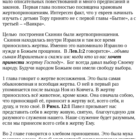
мало описательных повествований и много предписаний и
законов. Первая глава полностью посвящена храмовым
жертвоприношениям. Интересен факт, что у евреев начинать
изучать с детьми Тору принято не с первой главы «Бытие», а с
третьей – «Ваикра».
Целью построения Скинии были жертвоприношения.
Скиния находилась внутри Израиля и там все время
приносились жертвы. Именно это напоминало Израилю о
нужде в Божьем прощении. В
Лев.1:2
говорится«
…объяви
сынам Израилевым и скажи им: когда кто из вас
хочет
принести
жертву Господу
». Бог всегда давал выбор Своему
народу. Будучи народом Божьим они имели свободу выбора.
1 глава говорит о жертве всесожжения. Это была самая
обыкновенная и всеобщая жертва. О ней в первый раз
упоминается после выхода Ноя из Ковчега. В жертву
приносилось всё животное, кроме кожи. Она означала собою,
что приносящий её, приносит в жертву всё, всего себя, и
душу, и тело своё. В
Римл. 12:1
Павел призывает нас
представить себя в жертву живую, святую, благоугодную для
разумного служения нашего. Наше служение будет разумным,
если мы принесем всего себя в жертву Ему.
Во 2 главе говорится о хлебном приношении. Это была мука