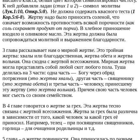
высшего класса, белый цвет которой символизировал чистоту.
К ней добавляли ладан (
стих 1 и 2
) – символ молитвы
(
Лук.1:10, Откр.5:8
). Не должна содержать квасного теста (
1
Кор.5:6-8
). Жертву надо было приносить соленой, что
означает возможность противостоять всякой порочности (
как
соль сохраняет продукт от порчи
). В хлебное приношение
входило и оливковое масло. Эта жертва должна была
сопровождаться молитвой и выражением благодарности.
3 глава рассказывает нам о мирной жертве. Это тройная
жертва: хвалы или благодарственная, жертва обета и жертва
вольная. Она сходна с жертвой всесожжения. Мирная жертва
могла представлять собой любой скот любого пола. Туша
делилась на 3 части: одна часть — Богу через обряд
потрясения (
это жертва хвалы
), другая часть – священнику
(
это жертва обета
) и третья часть – человеку, принесшему
эту жертву (
это жертва вольная
). Причем свою часть человек
мог съесть со своим семейством.
В 4 главе говорится о жертве за грех. Эта жертва тесно
связана с жертвой всесожжения. Жертва за грех была различна
в зависимости от того, какой человек за какой грех её
приносил. Например, телец – при посвящении священников,
горлица – для очищения родильницы и т.д.
5 глава – о жертве повинности. Она приносилась по разным