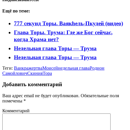
Ещё по теме:
777 секунд Торы. Ваякhель-Пкудей (видео)
Глава Торы. Трума: Где же Бог сейчас,
когда Храма нет?
Недельная глава Торы — Трума
Недельная глава Торы — Трума
Теги:
Ваикра
жертва
Моисей
недельная глава
Родион
Самойлович
Скиния
Тора
Добавить комментарий
Ваш адрес email не будет опубликован.
Обязательные поля
помечены
*
Комментарий