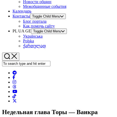
Новости общин
Межобщинные события
Календарь
Контакты
Toggle Child Menu
Блог портала
Как помочь сайту
PL UA GE
Toggle Child Menu
Українська
Polska
ქართულად
Недельная глава Торы — Ваикра