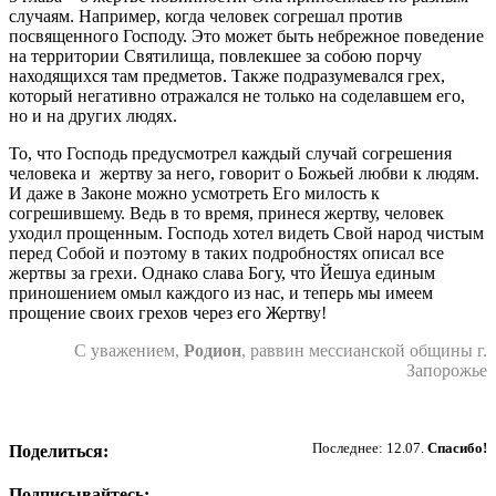
случаям. Например, когда человек согрешал против
посвященного Господу. Это может быть небрежное поведение
на территории Святилища, повлекшее за собою порчу
находящихся там предметов. Также подразумевался грех,
который негативно отражался не только на соделавшем его,
но и на других людях.
То, что Господь предусмотрел каждый случай согрешения
человека и жертву за него, говорит о Божьей любви к людям.
И даже в Законе можно усмотреть Его милость к
согрешившему. Ведь в то время, принеся жертву, человек
уходил прощенным. Господь хотел видеть Свой народ чистым
перед Собой и поэтому в таких подробностях описал все
жертвы за грехи. Однако слава Богу, что Йешуа единым
приношением омыл каждого из нас, и теперь мы имеем
прощение своих грехов через его Жертву!
С уважением,
Родион
, раввин мессианской общины г.
Запорожье
Пожертвовать
Последнее: 12.07.
Спасибо!
Поделиться:
Подписывайтесь: