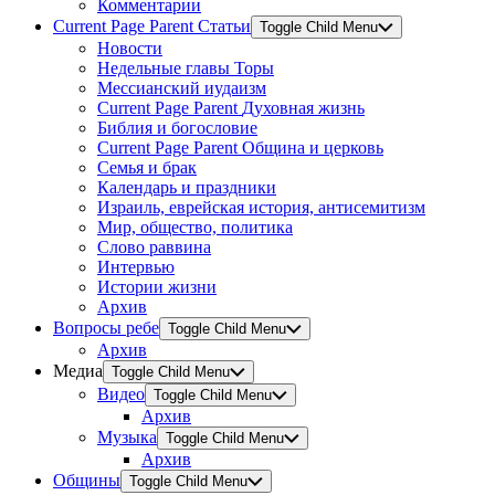
Комментарии
Current Page Parent
Статьи
Toggle Child Menu
Новости
Недельные главы Торы
Мессианский иудаизм
Current Page Parent
Духовная жизнь
Библия и богословие
Current Page Parent
Община и церковь
Семья и брак
Календарь и праздники
Израиль, еврейская история, антисемитизм
Мир, общество, политика
Слово раввина
Интервью
Истории жизни
Архив
Вопросы ребе
Toggle Child Menu
Архив
Медиа
Toggle Child Menu
Видео
Toggle Child Menu
Архив
Музыка
Toggle Child Menu
Архив
Общины
Toggle Child Menu