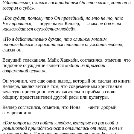
Удивительно, с каким состраданием Он это сказал, хотя он и
говорил о суде».
«Бог судит, потому что Он праведный, но это не то, что
Ему нравится,
— подчеркнул Келлер, —
и мы не должны
наслаждаться осуждением людей».
«Но я действительно думаю, что слишком многим
проповедникам и христианам нравится осуждать людей»
, —
сказал он.
Ведущий телеканала, Майк Хаккаби, согласился, отметив, что
подобное осуждение является
«одной из трагедий
современной церкви».
Он уточнил, что еще один вывод, который он сделал из книги
Келлера, заключается в том, что современным христианам
зачастую присущи опасения касательно приёма в свою
общину представителей другой расы или культуры.
Келлер согласился, отметив, что Иона — «анти-добрый
самаритянин».
«Бог попросил его пойти к людям, которые по расовой и
религиозной принадлежности отличались от него, и он не
захотел идти. И в конце он совершает то, что Бог его