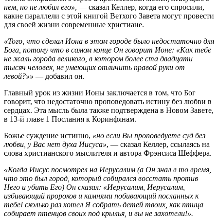
нем, но не любил его»
, — сказал Келлер, когда его спросили,
какие параллели с этой книгой Ветхого Завета могут провести
для своей жизни современные христиане.
«Того, что сделал Иона в этом городе было недостаточно для
Бога, потому что в самом конце Он говорит Ионе: «Как тебе
не жаль города великого, в котором более ста двадцати
тысяч человек, не умеющих отличить правой руки от
левой?»»
— добавил он.
Главный урок из жизни Ионы заключается в том, что Бог
говорит, что недостаточно проповедовать истину без любви в
сердцах. Эта мысль была также подтверждена в Новом Завете,
в 13-й главе 1 Послания к Коринфянам.
Божье суждение истинно,
«но если Вы проповедуете суд без
любви, у Вас нет духа Иисуса»
, — сказал Келлер, ссылаясь на
слова христианского мыслителя и автора Фрэнсиса Шеффера.
«Когда Иисус посмотрел на Иерусалим (а Он знал в то время,
что это был город, который собирался восстать против
Него и убить Его) Он сказал: «Иерусалим, Иерусалим,
избивающий пророков и камнями побивающий посланных к
тебе! сколько раз хотел Я собрать детей твоих, как птица
собирает птенцов своих под крылья, и вы не захотели!».