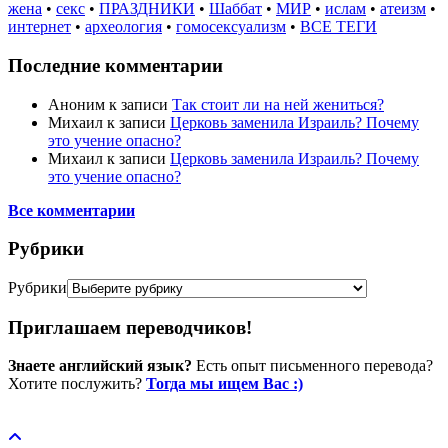
жена
•
секс
•
ПРАЗДНИКИ
•
Шаббат
•
МИР
•
ислам
•
атеизм
•
интернет
•
археология
•
гомосексуализм
•
ВСЕ ТЕГИ
Последние комментарии
Аноним
к записи
Так стоит ли на ней жениться?
Михаил
к записи
Церковь заменила Израиль? Почему
это учение опасно?
Михаил
к записи
Церковь заменила Израиль? Почему
это учение опасно?
Все комментарии
Рубрики
Рубрики
Приглашаем переводчиков!
Знаете английский язык?
Есть опыт письменного перевода?
Хотите послужить?
Тогда мы ищем Вас :)
Пожертвовать / donate