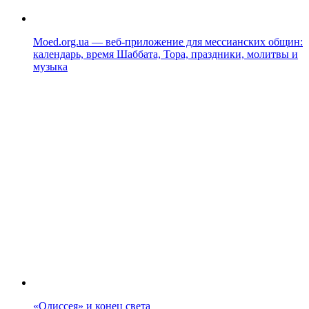
Moed.org.ua — веб-приложение для мессианских общин:
календарь, время Шаббата, Тора, праздники, молитвы и
музыка
«Одиссея» и конец света