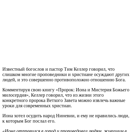
И
звестный богослов и пастор Тим Келлер говорил, что
слишком многие проповедники и христиане осуждают других
людей, и это совершенно противоположно отношению Бога.
Комментируя свою книгу «Пророк: Иона и Мистерия Божьего
милосердия», Келлер говорил, что из жизни этого
конкретного пророка Ветхого Завета можно извлечь важные
уроки для современных христиан.
Иона хотел осудить народ Ниневии, и ему не нравились люди,
к которым Бог послал его.
«Иона отправился в город и проповедовал людям, живущим в