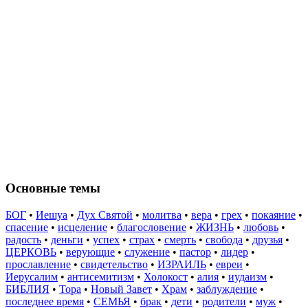
Основные темы
БОГ
•
Иешуа
•
Дух Святой
•
молитва
•
вера
•
грех
•
покаяние
•
спасение
•
исцеление
•
благословение
•
ЖИЗНЬ
•
любовь
•
радость
•
деньги
•
успех
•
страх
•
смерть
•
свобода
•
друзья
•
ЦЕРКОВЬ
•
верующие
•
служение
•
пастор
•
лидер
•
прославление
•
свидетельство
•
ИЗРАИЛЬ
•
евреи
•
Иерусалим
•
антисемитизм
•
Холокост
•
алия
•
иудаизм
•
БИБЛИЯ
•
Тора
•
Новый Завет
•
Храм
•
заблуждение
•
последнее время
•
СЕМЬЯ
•
брак
•
дети
•
родители
•
муж
•