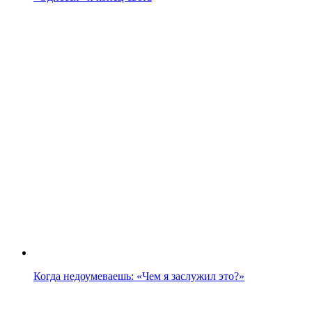
Когда недоумеваешь: «Чем я заслужил это?»