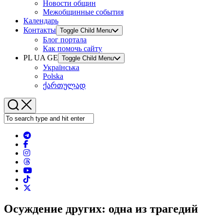
Новости общин
Межобщинные события
Календарь
Контакты
Toggle Child Menu
Блог портала
Как помочь сайту
PL UA GE
Toggle Child Menu
Українська
Polska
ქართულად
Осуждение других: одна из трагедий