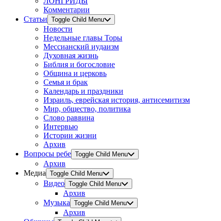
ЛОНГРИДЫ
Комментарии
Статьи
Toggle Child Menu
Новости
Недельные главы Торы
Мессианский иудаизм
Духовная жизнь
Библия и богословие
Община и церковь
Семья и брак
Календарь и праздники
Израиль, еврейская история, антисемитизм
Мир, общество, политика
Слово раввина
Интервью
Истории жизни
Архив
Вопросы ребе
Toggle Child Menu
Архив
Медиа
Toggle Child Menu
Видео
Toggle Child Menu
Архив
Музыка
Toggle Child Menu
Архив