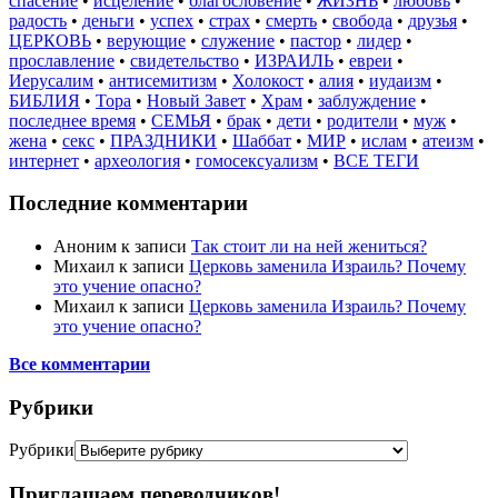
спасение
•
исцеление
•
благословение
•
ЖИЗНЬ
•
любовь
•
радость
•
деньги
•
успех
•
страх
•
смерть
•
свобода
•
друзья
•
ЦЕРКОВЬ
•
верующие
•
служение
•
пастор
•
лидер
•
прославление
•
свидетельство
•
ИЗРАИЛЬ
•
евреи
•
Иерусалим
•
антисемитизм
•
Холокост
•
алия
•
иудаизм
•
БИБЛИЯ
•
Тора
•
Новый Завет
•
Храм
•
заблуждение
•
последнее время
•
СЕМЬЯ
•
брак
•
дети
•
родители
•
муж
•
жена
•
секс
•
ПРАЗДНИКИ
•
Шаббат
•
МИР
•
ислам
•
атеизм
•
интернет
•
археология
•
гомосексуализм
•
ВСЕ ТЕГИ
Последние комментарии
Аноним
к записи
Так стоит ли на ней жениться?
Михаил
к записи
Церковь заменила Израиль? Почему
это учение опасно?
Михаил
к записи
Церковь заменила Израиль? Почему
это учение опасно?
Все комментарии
Рубрики
Рубрики
Приглашаем переводчиков!