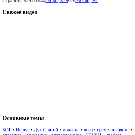
Страница 929 из 940
««
пред.
928
929
930
след.
»»
Свежее видео
Основные темы
БОГ
•
Иешуа
•
Дух Святой
•
молитва
•
вера
•
грех
•
покаяние
•