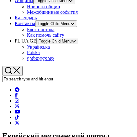
Общины
Toggle Child Menu
Новости общин
Межобщинные события
Календарь
Контакты
Toggle Child Menu
Блог портала
Как помочь сайту
PL UA GE
Toggle Child Menu
Українська
Polska
ქართულად
Еврейский мессианский портал.