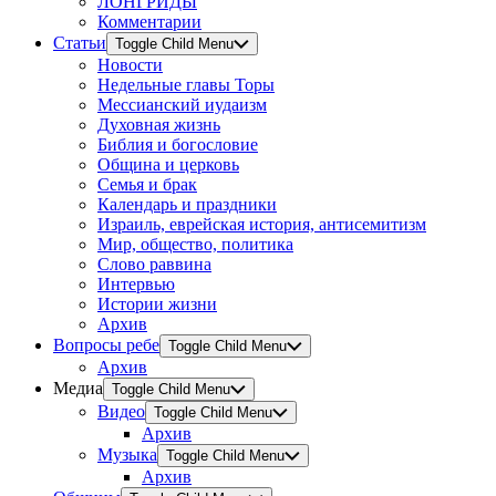
ЛОНГРИДЫ
Комментарии
Статьи
Toggle Child Menu
Новости
Недельные главы Торы
Мессианский иудаизм
Духовная жизнь
Библия и богословие
Община и церковь
Семья и брак
Календарь и праздники
Израиль, еврейская история, антисемитизм
Мир, общество, политика
Слово раввина
Интервью
Истории жизни
Архив
Вопросы ребе
Toggle Child Menu
Архив
Медиа
Toggle Child Menu
Видео
Toggle Child Menu
Архив
Музыка
Toggle Child Menu
Архив