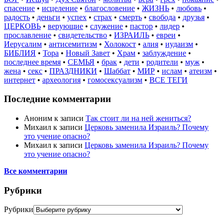
спасение
•
исцеление
•
благословение
•
ЖИЗНЬ
•
любовь
•
радость
•
деньги
•
успех
•
страх
•
смерть
•
свобода
•
друзья
•
ЦЕРКОВЬ
•
верующие
•
служение
•
пастор
•
лидер
•
прославление
•
свидетельство
•
ИЗРАИЛЬ
•
евреи
•
Иерусалим
•
антисемитизм
•
Холокост
•
алия
•
иудаизм
•
БИБЛИЯ
•
Тора
•
Новый Завет
•
Храм
•
заблуждение
•
последнее время
•
СЕМЬЯ
•
брак
•
дети
•
родители
•
муж
•
жена
•
секс
•
ПРАЗДНИКИ
•
Шаббат
•
МИР
•
ислам
•
атеизм
•
интернет
•
археология
•
гомосексуализм
•
ВСЕ ТЕГИ
Последние комментарии
Аноним
к записи
Так стоит ли на ней жениться?
Михаил
к записи
Церковь заменила Израиль? Почему
это учение опасно?
Михаил
к записи
Церковь заменила Израиль? Почему
это учение опасно?
Все комментарии
Рубрики
Рубрики