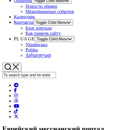
Общины
Toggle Child Menu
Новости общин
Межобщинные события
Календарь
Контакты
Toggle Child Menu
Блог портала
Как помочь сайту
PL UA GE
Toggle Child Menu
Українська
Polska
ქართულად
Еврейский мессианский портал.