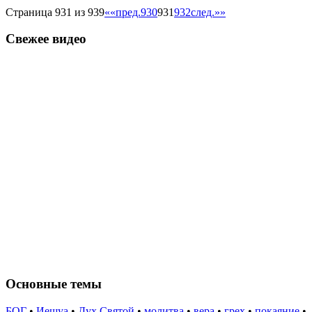
Страница 931 из 939
««
пред.
930
931
932
след.
»»
Свежее видео
Основные темы
БОГ
•
Иешуа
•
Дух Святой
•
молитва
•
вера
•
грех
•
покаяние
•